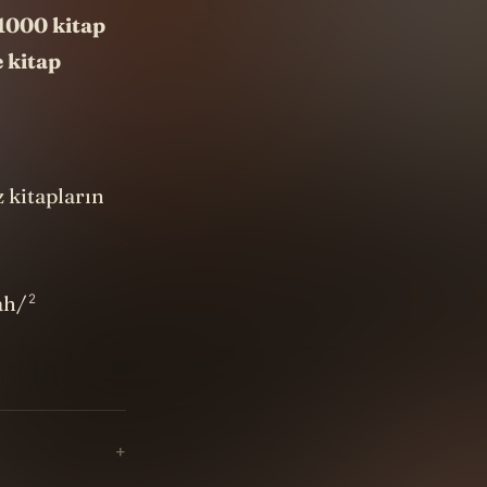
1000 kitap
 kitap
 kitapların
2
ah/