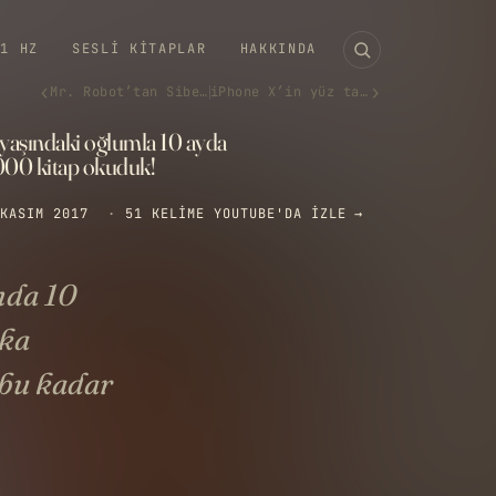
11 HZ
SESLI KITAPLAR
HAKKINDA
‹
›
Mr. Robot’tan Siber Güvenlik…
iPhone X’in yüz tanıma teknol…
 yaşındaki oğlumla 10 ayda
000 kitap okuduk!
KASIM 2017
·
51 KELIME
YOUTUBE'DA IZLE →
nda 10
ika
 bu kadar