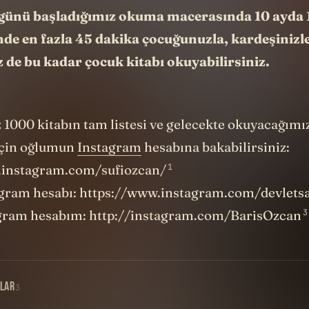
k günü başladığımız okuma macerasında 10 ayda 
nde en fazla 45 dakika çocuğunuzla, kardeşinizle
 de bu kadar çocuk kitabı okuyabilirsiniz.
000 kitabın tam listesi ve gelecekte okuyacağımız
 için oğlumun
Instagram
hesabına bakabilirsiniz:
1
.instagram.com/sufiozcan/
gram hesabı: https://www.instagram.com/devlets
3
gram hesabım: http://instagram.com/BarisOzcan
LAR
3