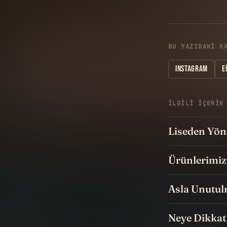
BU YAZIDAKI K
INSTAGRAM
E
İLGILI IÇERIK
Liseden Yön
Ürünlerimiz
Asla Unutul
Neye Dikkat 