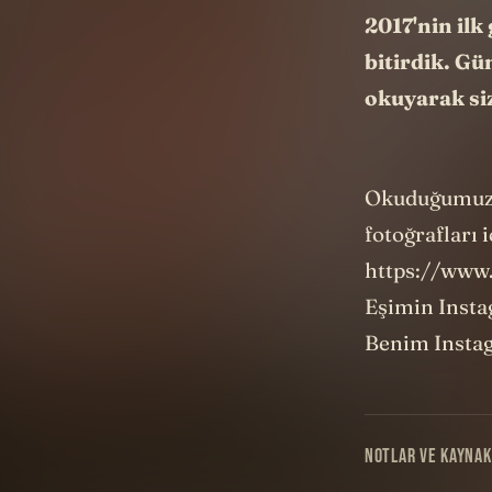
2017'nin il
bitirdik. Gü
okuyarak siz
Okuduğumuz 1
fotoğrafları
https://www
Eşimin Insta
Benim Insta
NOTLAR VE KAYNAK