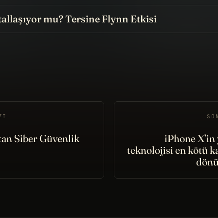
allaşıyor mu? Tersine Flynn Etkisi
ZI
SO
tan Siber Güvenlik
iPhone X’in
teknolojisi en kötü
dönü