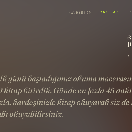
YAZILAR
KAVRAMLAR
1
6
1
2 
ilk günü başladığımız okuma macerası
 kitap bitirdik. Günde en fazla 45 dak
la, kardeşinizle kitap okuyarak siz de
bı okuyabilirsiniz.