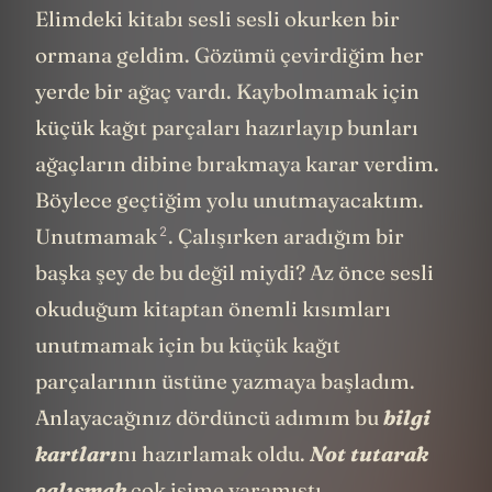
Elimdeki kitabı sesli sesli okurken bir
ormana geldim. Gözümü çevirdiğim her
yerde bir ağaç vardı. Kaybolmamak için
küçük kağıt parçaları hazırlayıp bunları
ağaçların dibine bırakmaya karar verdim.
Böylece geçtiğim yolu unutmayacaktım.
2
Unutmamak
. Çalışırken aradığım bir
başka şey de bu değil miydi? Az önce sesli
okuduğum kitaptan önemli kısımları
unutmamak için bu küçük kağıt
parçalarının üstüne yazmaya başladım.
Anlayacağınız dördüncü adımım bu
bilgi
kartları
nı hazırlamak oldu.
Not tutarak
çalışmak
çok işime yaramıştı.