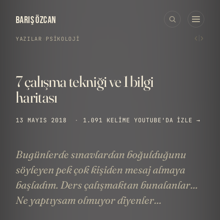
BARIŞ ÖZCAN
‹
›
YAZILAR
›
PSIKOLOJI
7 çalışma tekniği ve 1 bilgi
haritası
13 MAYIS 2018
·
1.091 KELIME
YOUTUBE'DA IZLE →
Bugünlerde sınavlardan boğulduğunu
söyleyen pek çok kişiden mesaj almaya
başladım. Ders çalışmaktan bunalanlar...
Ne yaptıysam olmuyor diyenler...