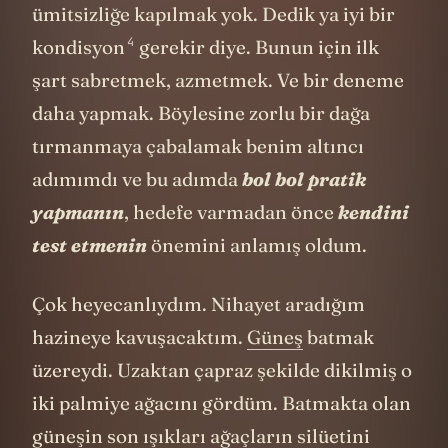
ümitsizliğe kapılmak yok. Dedik ya
iyi bir
4
kondisyon
gerekir diye. Bunun için ilk
şart sabretmek, azmetmek. Ve bir deneme
daha yapmak. Böylesine zorlu bir dağa
tırmanmaya çabalamak benim altıncı
adımımdı ve bu adımda
bol bol pratik
yapmanın
, hedefe varmadan önce
kendini
test etmenin
önemini anlamış oldum.
Çok heyecanlıydım. Nihayet aradığım
hazineye kavuşacaktım.
Güneş
batmak
üzereydi. Uzaktan çapraz şekilde dikilmiş o
iki palmiye ağacını gördüm. Batmakta olan
güneşin son ışıkları ağaçların silüetini