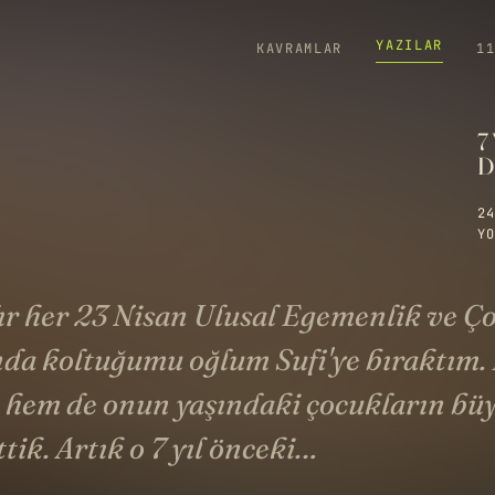
YAZILAR
KAVRAMLAR
1
7
D
24
YO
dır her 23 Nisan Ulusal Egemenlik ve Ç
da koltuğumu oğlum Sufi'ye bıraktım. 
hem de onun yaşındaki çocukların bü
ttik. Artık o 7 yıl önceki…