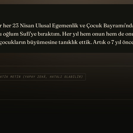
ır her 23 Nisan Ulusal Egemenlik ve Çocuk Bayramı'nd
 oğlum Sufi'ye bıraktım. Her yıl hem onun hem de on
çocukların büyümesine tanıklık ettik. Artık o 7 yıl ön
ATIK METIN (YAPAY ZEKÂ, HATALI OLABILIR)