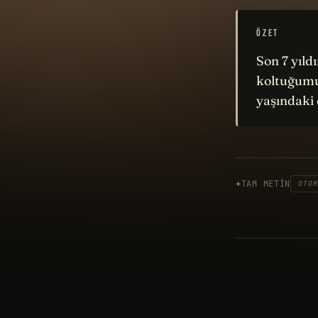
ÖZET
Son 7 yıld
koltuğumu
yaşındaki 
TAM METIN
OTOM