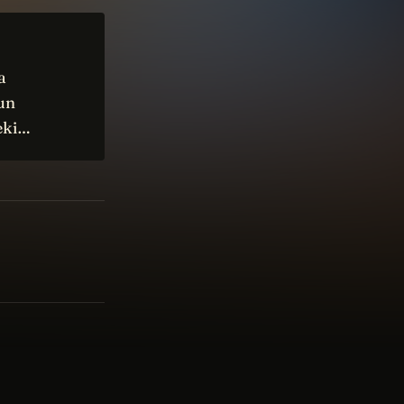
a
un
ceki…