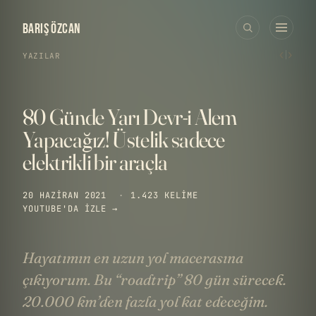
BARIŞ ÖZCAN
‹
›
YAZILAR
80 Günde Yarı Devr-i Alem
Yapacağız! Üstelik sadece
elektrikli bir araçla
20 HAZIRAN 2021
·
1.423 KELIME
YOUTUBE'DA IZLE →
Hayatımın en uzun yol macerasına
çıkıyorum. Bu “roadtrip” 80 gün sürecek.
20.000 km’den fazla yol kat edeceğim.