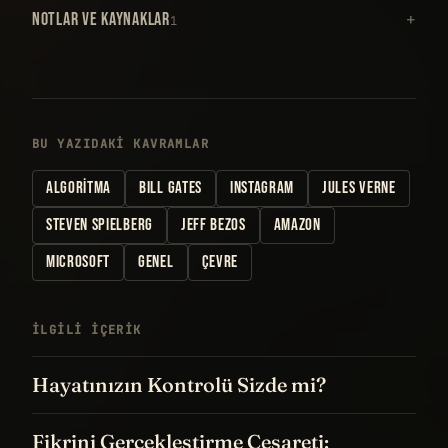
NOTLAR VE KAYNAKLAR
1
BU YAZIDAKI KAVRAMLAR
ALGORITMA
BILL GATES
INSTAGRAM
JULES VERNE
STEVEN SPIELBERG
JEFF BEZOS
AMAZON
MICROSOFT
GENEL
ÇEVRE
İLGILI IÇERIK
Hayatınızın Kontrolü Sizde mi?
Fikrini Gerçekleştirme Cesareti: