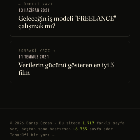
← ÖNCEKI YAZI
13 HAZIRAN 2021
Geleceğin iş modeli "FREELANCE"
çalışmak mı?
SONRAKI YAZI →
11 TEMMUZ 2021
Verilerin gücünü gösteren en iyi 5
film
© 2026 Barış Özcan · Bu sitede
1.717
farklı sayfa
var, baştan sona bastırsan ~
6.755
sayfa eder.
Tesadüfi bir yazı →