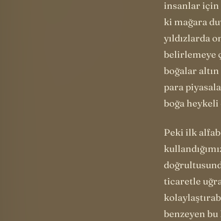
insanlar için
ki mağara du
yıldızlarda 
belirlemeye ç
boğalar altı
para piyasala
boğa heykeli
Peki ilk alfa
kullandığımı
doğrultusund
ticaretle uğr
kolaylaştırab
benzeyen bu h