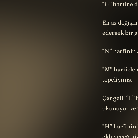
“U” harfine 
En az değişim
edersek bir g
“N” harfinin a
“M” harfi den
tepeliymiş.
Çengelli “L” 
okunuyor ve
“H” harfinin