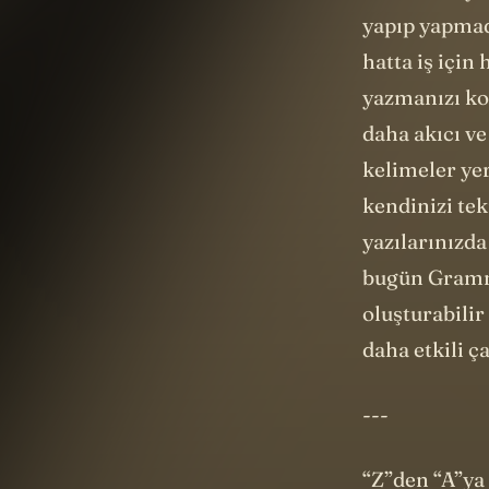
olarak ekliyo
yapıp yapmadı
hatta iş için
yazmanızı kol
daha akıcı ve
kelimeler yer
kendinizi te
yazılarınızd
bugün Gramma
oluşturabili
daha etkili ç
---