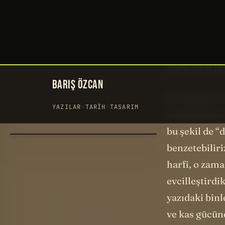
Fakat Sina y
yolunu
buldu
ağzımızdan çık
düşünceyi ifa
ifade eden 20
Gördüğünüz
bakıldığında 
bu şekil de “
benzetebiliri
harfi, o zama
evcilleştirdi
yazıdaki bin
ve kas gücün