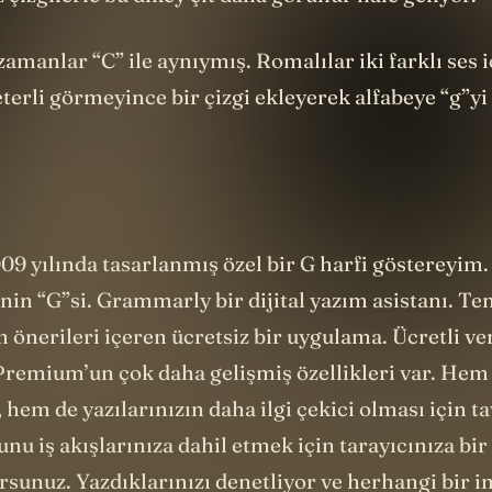
 çizgilerle bu dikey çit daha görünür hale geliyor.
 zamanlar “C” ile aynıymış. Romalılar iki farklı ses i
eterli görmeyince bir çizgi ekleyerek alfabeye “g”yi
09 yılında tasarlanmış özel bir G harfi göstereyim.
in “G”si. Grammarly bir dijital yazım asistanı. Te
 önerileri içeren ücretsiz bir uygulama. Ücretli ve
emium’un çok daha gelişmiş özellikleri var. He
 hem de yazılarınızın daha ilgi çekici olması için t
nu iş akışlarınıza dahil etmek için tarayıcınıza bir