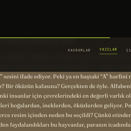
arım adasından birileri bu karmaşık sistemi sadele
1
.
“Aklımıza gelen her kelime için farklı bir şekil yeri
an her ses için farklı bir şekil kullanalım”
dediler. B
de etmek için binlerce resim çizmek yerine, foneti
-30 sembol yeterli hale geldi.
2
bu şekiller
bildiğimiz alfabenin ilk ve en eski hali
bir evin planına benzeyen bu şekil “b” sesini ve ba
d” sesini ifade ediyor. Peki ya en baştaki “A” harfini
z? Bir öküzün kafasına? Gerçekten de öyle. Alfabeni
nki insanlar için çevrelerindeki en değerli varlık o
kleri boğalardan, ineklerden, öküzlerden geliyor. Pe
lerce resim içinden neden bu seçildi? Çünkü etinde
den faydalandıkları bu hayvanlar, paranın icadınd