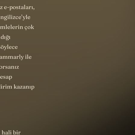
mla hatası
z e-postaları,
İngilizce’yle
cümlelerin çok
dığı
Böylece
rammarly ile
yorsanız
hesap
dirim kazanıp