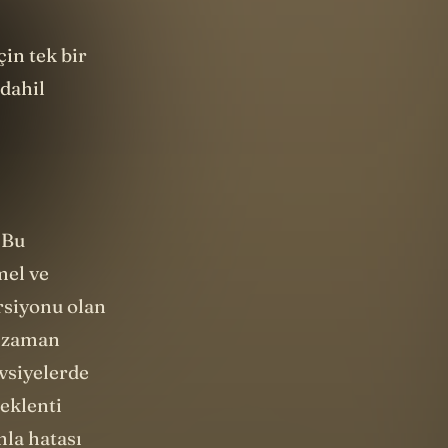
çin tek bir
 dahil
 Bu
mel ve
rsiyonu olan
m zaman
avsiyelerde
 eklenti