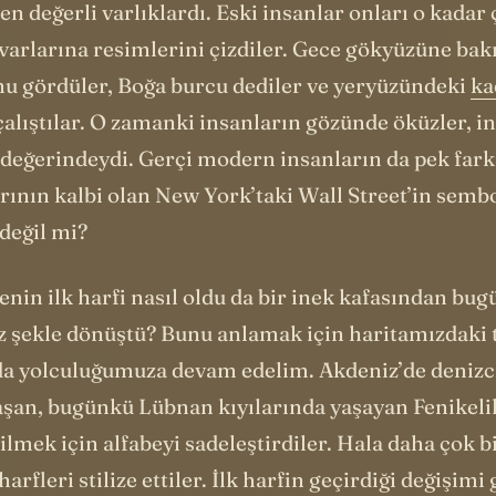
 en değerli varlıklardı. Eski insanlar onları o kadar
varlarına resimlerini çizdiler. Gece gökyüzüne bak
onu gördüler, Boğa burcu dediler ve yeryüzündeki
ka
alıştılar. O zamanki insanların gözünde öküzler, in
n değerindeydi. Gerçi modern insanların da pek far
rının kalbi olan New York’taki Wall Street’in sembo
 değil mi?
benin ilk harfi nasıl oldu da bir inek kafasından bug
z şekle dönüştü? Bunu anlamak için haritamızdaki t
a yolculuğumuza devam edelim. Akdeniz’de denizci
aşan, bugünkü Lübnan kıyılarında yaşayan Fenikelil
ilmek için alfabeyi sadeleştirdiler. Hala daha çok 
arfleri stilize ettiler. İlk harfin geçirdiği değişimi