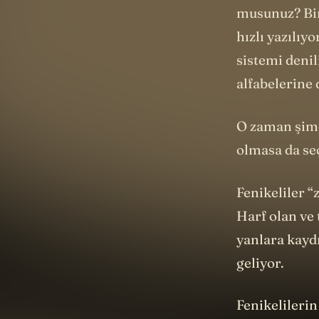
musunuz? Bir
hızlı yazılıy
sistemi denil
alfabelerine
O zaman şimdi
olmasa da seç
Fenikeliler “z
Harf olan ve 
yanlara kaydı
geliyor.
Fenikelilerin