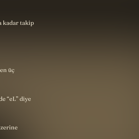
a kadar takip
den üç
de “eL” diye
Üzerine