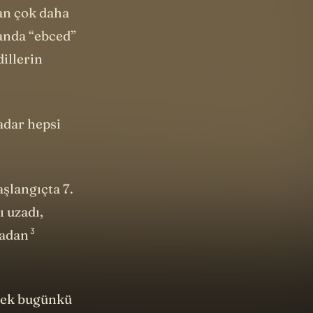
an çok daha
manda “ebced”
dillerin
adar hepsi
aşlangıçta 7.
ı uzadı,
3
tadan
erek bugünkü