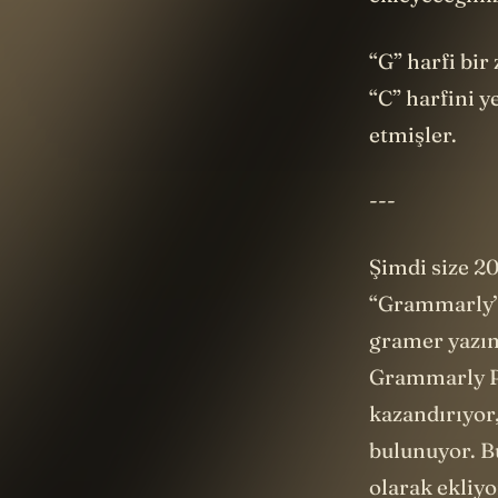
ekleyeceğiniz
“G” harfi bir
“C” harfini y
etmişler.
---
Şimdi size 20
“Grammarly’n
gramer yazım
Grammarly Pr
kazandırıyor,
bulunuyor. Bu