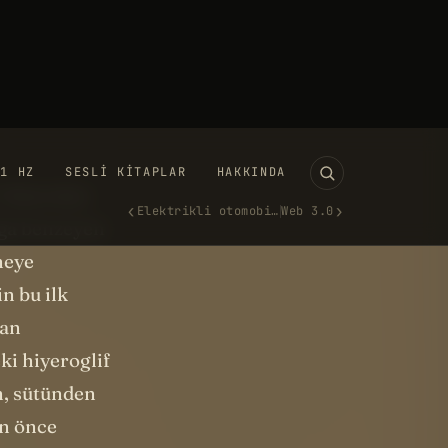
ştirmenin bir
ne,
öylece bir
k sesleri
. Yukarıdan
lığa benzeyen
 neye
n bu ilk
lan
ki hiyeroglif
n, sütünden
an önce