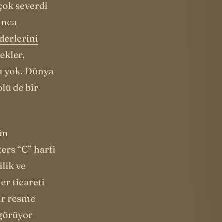
 çok severdi
ınca
derlerini
ekler,
kı yok. Dünya
lü de bir
ün
ers “C” harfi
lik ve
er ticareti
bir resme
 görüyor