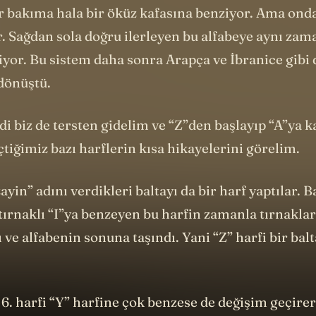
 bakıma hala bir öküz kafasına benziyor. Ama ond
or. Sağdan sola doğru ilerleyen bu alfabeye aynı za
iyor. Bu sistem daha sonra Arapça ve İbranice gibi 
 dönüştü.
 biz de tersten gidelim ve “Z”den başlayıp “A”ya k
tiğimiz bazı harflerin kısa hikayelerini görelim.
ayin” adını verdikleri baltayı da bir harf yaptılar. B
tırnaklı “I”ya benzeyen bu harfin zamanla tırnaklar
 ve alfabenin sonuna taşındı. Yani “Z” harfi bir
bal
 6. harfi “Y” harfine çok benzese de değişim geçir