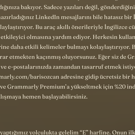
rsunuz. Yazdıklarınızı denetliyor ve herhangi bir i
ğınıza bakıyor. Sadece yazıları değil, gönderdiğini
 hazırladığınız LinkedIn mesajlarını bile hatasız bir 
aylaştırıyor. Bu araç akıllı önerileriyle İngilizce 
 etkileyici olmasına yardım ediyor. Herkesin kullan
ine daha etkili kelimeler bulmayı kolaylaştırıyor. 
krar etmekten kaçınmış oluyorsunuz. Eğer siz de G
a ve e-postalarınızda zamandan tasarruf etmek isti
rly.com/barisozcan adresine gidip ücretsiz bir 
r ve Grammarly Premium’a yükseltmek için %20 in
alışmaya hemen başlayabilirsiniz.