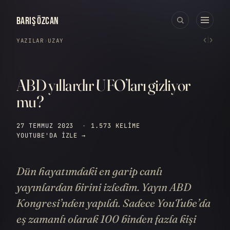
BARIŞ ÖZCAN
‹
›
YAZILAR
›
UZAY
ABD yıllardır UFO’ları gizliyor
mu?
27 TEMMUZ 2023
·
1.573 KELIME
YOUTUBE'DA IZLE →
Dün hayatımdaki en garip canlı
yayınlardan birini izledim. Yayın ABD
Kongresi’nden yapıldı. Sadece YouTube’da
eş zamanlı olarak 100 binden fazla kişi