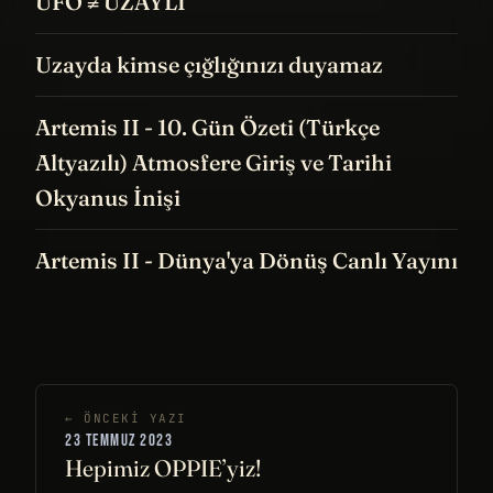
UFO ≠ UZAYLI
Uzayda kimse çığlığınızı duyamaz
Artemis II - 10. Gün Özeti (Türkçe
Altyazılı) Atmosfere Giriş ve Tarihi
Okyanus İnişi
Artemis II - Dünya'ya Dönüş Canlı Yayını
← ÖNCEKI YAZI
23 TEMMUZ 2023
Hepimiz OPPIE’yiz!