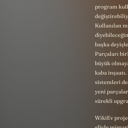
program kull
değiştirebili
Kullanılan m
diyebileceğim
başka deyişle
Parçaları bir
büyük olmaya
kaba inşaatı.
sistemleri de
yeni parçalar
sürekli upgra
WikiEv projes
eliyle mimari