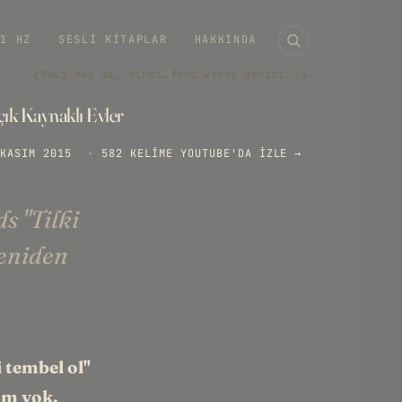
11 HZ
SESLI KITAPLAR
HAKKINDA
‹
›
Mavi hap mı, kırmızı hap mı?
Yeni video serisi: OKU
çık Kaynaklı Evler
KASIM 2015
·
582 KELIME
YOUTUBE'DA IZLE →
s "Tilki
yeniden
 tembel ol"
um yok.