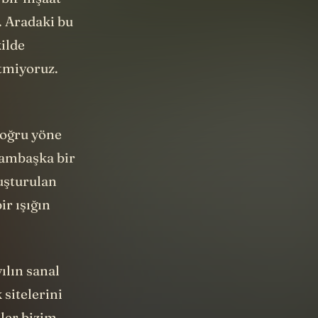
. Aradaki bu
kilde
etmiyoruz.
Doğru yöne
bambaşka bir
uşturulan
ir ışığın
ılın sanal
 sitelerini
ler bizim