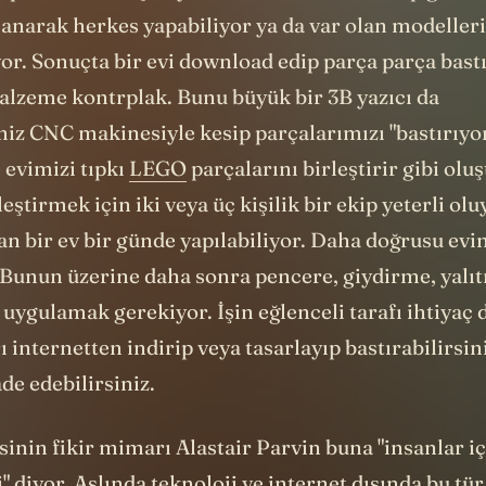
anarak herkes yapabiliyor ya da var olan modelleri
yor. Sonuçta bir evi download edip parça parça bastı
alzeme kontrplak. Bunu büyük bir 3B yazıcı da
iz CNC makinesiyle kesip parçalarımızı "bastırıyor
 evimizi tıpkı
LEGO
parçalarını birleştirir gibi olu
leştirmek için iki veya üç kişilik bir ekip yeterli ol
n bir ev bir günde yapılabiliyor.
Daha doğrusu evin
 Bunun üzerine daha sonra pencere, giydirme, yalıt
 uygulamak gerekiyor. İşin eğlenceli tarafı ihtiyaç
ı internetten indirip veya tasarlayıp bastırabilirsini
de edebilirsiniz.
inin fikir mimarı Alastair Parvin buna "insanlar iç
" diyor.
Aslında teknoloji ve internet dışında bu tür