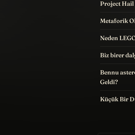
Project Hai
Metaforik Ol
Neden LEGO 
Biz birer da
Bennu aster
Geldi?
Küçük Bir D