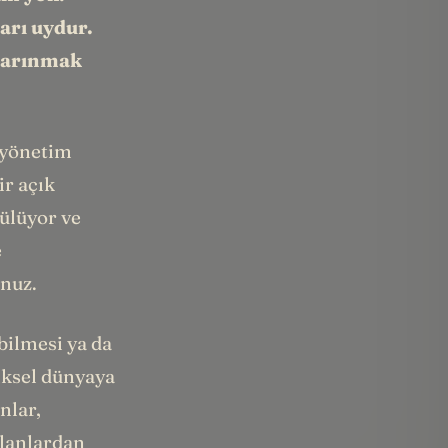
ları uydur.
 barınmak
 yönetim
ir açık
rülüyor ve
e
unuz.
bilmesi ya da
ziksel dünyaya
nlar,
planlardan