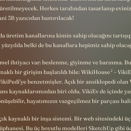
 üretilmeyecek. Herkes tarafından tasarlanıp evini
ni 3B yazıcıdan bastırılacak!
a üretim kanallarına kimin sahip olacağını tartışı
yüzyılda belki de bu kanallara hepimiz sahip olacağ
emel ihtiyacı var: beslenme, giyinme ve barınma. B
2
aynaklı bir girişim başlatıldı bile: WikiHouse
- VikiE
ikiPedi'ye benzetmişler. Açık bir ansiklopedi olan 
ns kaynaklarımızdan biri oldu. VikiEv de içinde ya
nüşebilir, hayatımızın vazgeçilmez bir parçası halin
k kaynaklı bir inşa sistemi. Bir web sitesindeki üç
üphanesi. Bu üç boyutlu modelleri SketchUp gibi üc