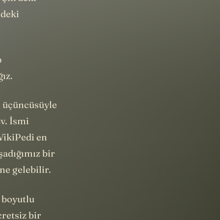
zdeki
p
ız.
u üçüncüsüyle
v. İsmi
VikiPedi en
şadığımız bir
e gelebilir.
 boyutlu
retsiz bir