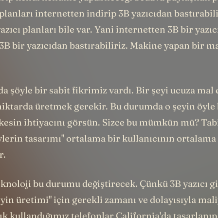
planları internetten indirip 3B yazıcıdan bastırabil
azıcı planları bile var. Yani internetten 3B bir yazıc
3B bir yazıcıdan bastırabiliriz. Makine yapan bir m
a şöyle bir sabit fikrimiz vardı. Bir şeyi ucuza mal
iktarda üretmek gerekir. Bu durumda o şeyin öyle 
rkesin ihtiyacını görsün. Sizce bu mümkün mü? Tabi
erin tasarımı" ortalama bir kullanıcının ortalama 
r.
eknoloji bu durumu değiştirecek. Çünkü 3B yazıcı gi
şeyin üretimi" için gerekli zamanı ve dolayısıyla mali
tık kullandığımız telefonlar California'da tasarlanıp