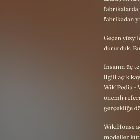
fabrikalarda
fabrikadan ya
Geçen yüzyıld
dururduk. Bu 
İnsanın üç t
ilgili açık k
WikiPedia - V
önemli refera
gerçekliğe dö
WikiHouse açı
modeller küt