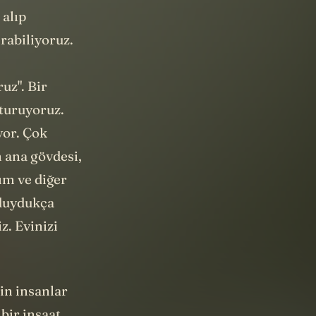
 alıp
rabiliyoruz.
uz". Bir
şturuyoruz.
uyor. Çok
 ana gövdesi,
ım ve diğer
 duydukça
z. Evinizi
in insanlar
 bir inşaat