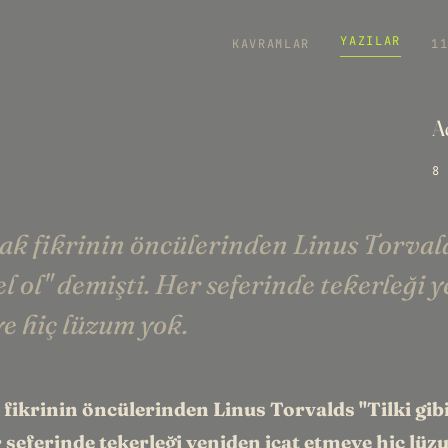
YAZILAR
KAVRAMLAR
1
A
8 
ak fikrinin öncülerinden Linus Torvald
l ol" demişti. Her seferinde tekerleği 
ye hiç lüzum yok.
fikrinin öncülerinden Linus Torvalds "Tilki gibi
 seferinde tekerleği yeniden icat etmeye hiç lüz