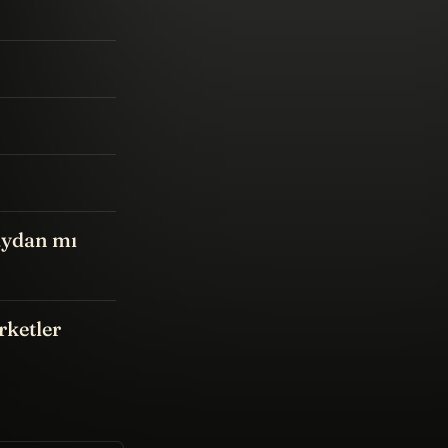
aydan mı
ketler