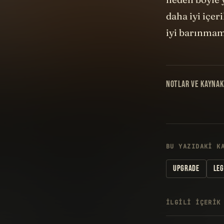
daha iyi içer
iyi barınmamı
NOTLAR VE KAYNAK
BU YAZIDAKI K
UPGRADE
LE
İLGILI IÇERIK