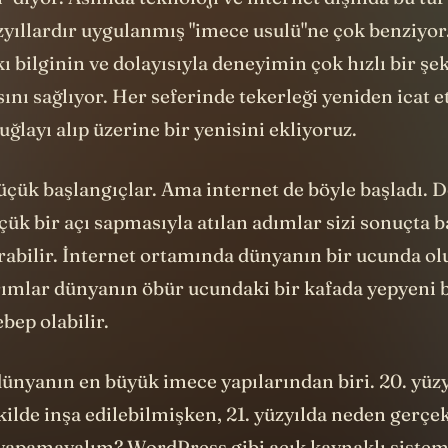
zyıllardır uygulanmış "imece usulü"ne çok benziyor
kı bilginin ve dolayısıyla deneyimin çok hızlı bir şe
nı sağlıyor. Her seferinde tekerleği yeniden icat 
tuğlayı alıp üzerine bir yenisini ekliyoruz.
üçük başlangıçlar. Ama internet de böyle başladı. 
çük bir açı sapmasıyla atılan adımlar sizi sonuçta 
ırabilir. İnternet ortamında dünyanın bir ucunda ol
arımlar dünyanın öbür ucundaki bir kafada yepyeni b
bep olabilir.
ünyanın en büyük imece yapılarından biri. 20. yüzy
ekilde inşa edilebilmişken, 21. yüzyılda neden gerçek
yapamayalım? WordPress gibi açık kaynaklı sistem