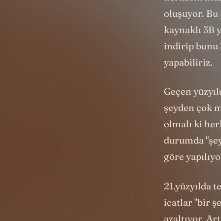
oluşuyor. Bu 
kaynaklı 3B y
indirip bunu 
yapabiliriz.
Geçen yüzyıld
şeyden çok m
olmalı ki he
durumda "şeyl
göre yapılıyo
21.yüzyılda t
icatlar "bir 
azaltıyor. Ar