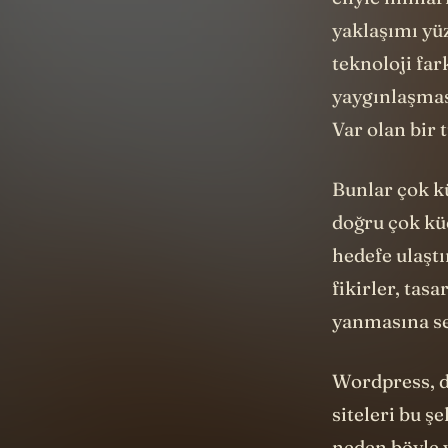
yaklaşımı yü
teknoloji far
yaygınlaşması
Var olan bir 
Bunlar çok k
doğru çok kü
hedefe ulaşt
fikirler, tas
yanmasına se
Wordpress, d
siteleri bu ş
neden böyle 