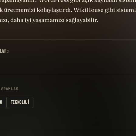
ik üretmemizi kolaylaştırdı. WikiHouse gibi sistem
zı, daha iyi yaşamamızı sağlayabilir.
LAR
2
AVRAMLAR
GO
TEKNOLOJI