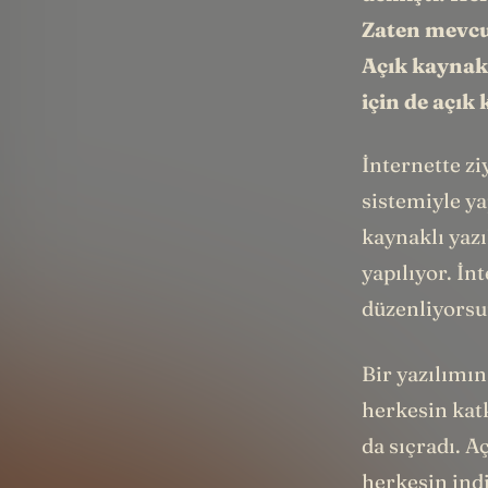
Zaten mevcut
Açık kaynak 
için de açık
İnternette zi
sistemiyle y
kaynaklı yazı
yapılıyor. İn
düzenliyorsun
Bir yazılımı
herkesin katk
da sıçradı.
Aç
herkesin ind