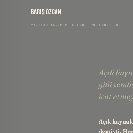
BARIŞ ÖZCAN
YAZILAR
›
TASARIM
·
İNTERNET
·
MÜHENDISLIK
Açık kayn
gibi tembe
icat etme
Açık kaynak 
demişti. Her