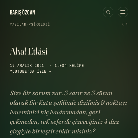
BARIŞ ÖZCAN
‹
›
YAZILAR
›
PSIKOLOJI
Aha! Etkisi
19 ARALIK 2021
·
1.084 KELIME
YOUTUBE'DA IZLE →
Size bir sorum var. 3 satır ve 3 sütun
olarak bir kutu şeklinde dizilmiş 9 noktayı
kaleminizi hiç kaldırmadan, geri
çekmeden, tek seferde çizeceğiniz 4 düz
çizgiyle birleştirebilir misiniz?