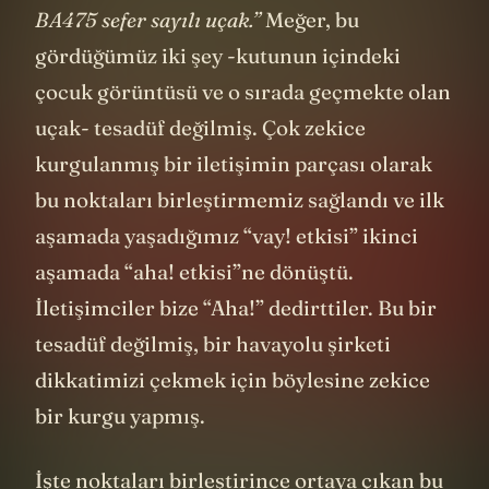
BA475 sefer sayılı uçak.”
Meğer, bu
gördüğümüz iki şey -kutunun içindeki
çocuk görüntüsü ve o sırada geçmekte olan
uçak- tesadüf değilmiş. Çok zekice
kurgulanmış bir iletişimin parçası olarak
bu noktaları birleştirmemiz sağlandı ve ilk
aşamada yaşadığımız “vay! etkisi” ikinci
aşamada “aha! etkisi”ne dönüştü.
İletişimciler bize “Aha!” dedirttiler. Bu bir
tesadüf değilmiş, bir havayolu şirketi
dikkatimizi çekmek için böylesine zekice
bir kurgu yapmış.
İşte noktaları birleştirince ortaya çıkan bu