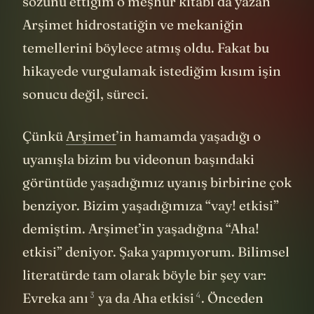
sözünü ettiğim o meşhur kitabı da yazan
Arşimet hidrostatiğin ve mekaniğin
temellerini böylece atmış oldu. Fakat bu
hikayede vurgulamak istediğim kısım işin
sonucu değil, süreci.
Çünkü
Arşimet
’in hamamda yaşadığı o
uyanışla bizim bu videonun başındaki
görüntüde yaşadığımız uyanış birbirine çok
benziyor. Bizim yaşadığımıza “vay! etkisi”
demiştim. Arşimet’in yaşadığına “Aha!
etkisi” deniyor. Şaka yapmıyorum. Bilimsel
literatürde tam olarak böyle bir şey var:
3
4
Evreka anı
ya da
Aha etkisi
. Önceden