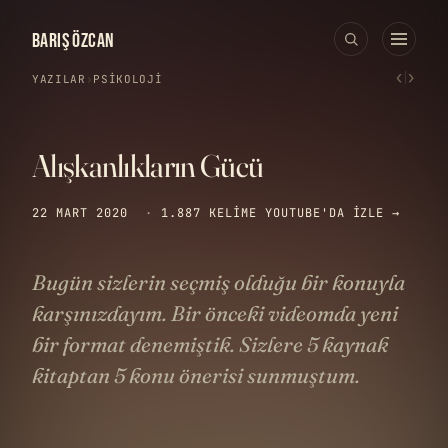
BARIŞ ÖZCAN
‹
›
YAZILAR
›
PSIKOLOJI
Alışkanlıkların Gücü
22 MART 2020
·
1.887 KELIME
YOUTUBE'DA IZLE →
Bugün sizlerin seçmiş olduğu bir konuyla
karşınızdayım. Bir önceki videomda yeni
bir format denemiştik. Sizlere 5 kaynak
kitaptan 5 konu önerisi sunmuştum.