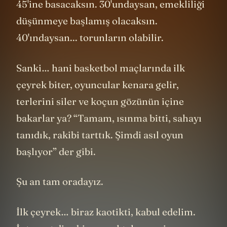
45'ine basacaksın. 30'undaysan, emekliliği
düşünmeye başlamış olacaksın.
40'ındaysan... torunların olabilir.
Sanki… hani basketbol maçlarında ilk
çeyrek biter, oyuncular kenara gelir,
terlerini siler ve koçun gözünün içine
bakarlar ya? “Tamam, ısınma bitti, sahayı
tanıdık, rakibi tarttık. Şimdi asıl oyun
başlıyor” der gibi.
Şu an tam oradayız.
İlk çeyrek… biraz kaotikti, kabul edelim.