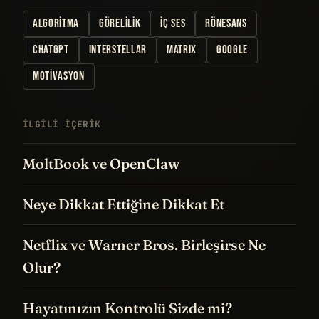
ALGORITMA
GÖRELILIK
İÇ SES
RÖNESANS
CHATGPT
INTERSTELLAR
MATRIX
GOOGLE
MOTIVASYON
İLGILI IÇERIK
MoltBook ve OpenClaw
Neye Dikkat Ettiğine Dikkat Et
Netflix ve Warner Bros. Birleşirse Ne
Olur?
Hayatınızın Kontrolü Sizde mi?