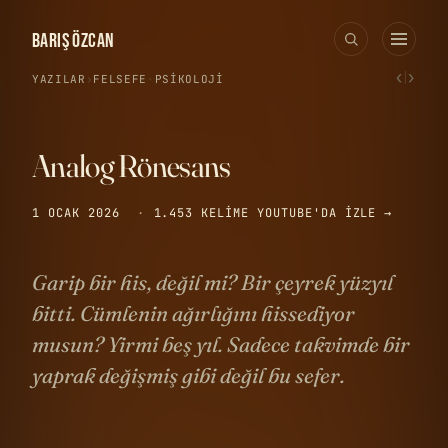
BARIŞ ÖZCAN
‹
›
YAZILAR
›
FELSEFE
·
PSIKOLOJI
Analog Rönesans
1 OCAK 2026
·
1.453 KELIME
YOUTUBE'DA IZLE →
Garip bir his, değil mi? Bir çeyrek yüzyıl
bitti. Cümlenin ağırlığını hissediyor
musun? Yirmi beş yıl. Sadece takvimde bir
yaprak değişmiş gibi değil bu sefer.