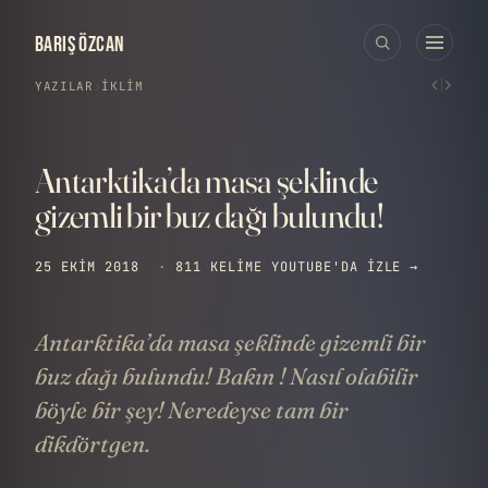
BARIŞ ÖZCAN
‹
›
YAZILAR
›
İKLIM
Antarktika’da masa şeklinde
gizemli bir buz dağı bulundu!
25 EKIM 2018
·
811 KELIME
YOUTUBE'DA IZLE →
Antarktika’da masa şeklinde gizemli bir
buz dağı bulundu! Bakın ! Nasıl olabilir
böyle bir şey! Neredeyse tam bir
dikdörtgen.