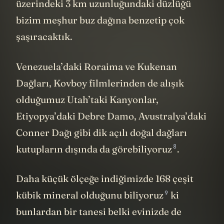
üzerindeki 3 km uzunluğundaki düzlüğü
bizim meşhur buz dağına benzetip çok
şaşıracaktık.
Venezuela’daki Roraima ve Kukenan
Dağları, Kovboy filmlerinden de alışık
olduğumuz Utah’taki Kanyonlar,
Etiyopya’daki Debre Damo, Avustralya’daki
Conner Dağı gibi dik açılı doğal dağları
8
kutupların dışında da
görebiliyoruz
.
Daha küçük ölçeğe indiğimizde 168 çeşit
9
kübik mineral olduğunu
biliyoruz
ki
bunlardan bir tanesi belki evinizde de