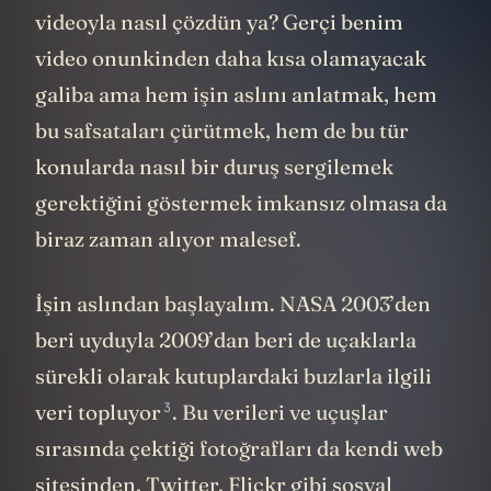
videoyla nasıl çözdün ya? Gerçi benim
video onunkinden daha kısa olamayacak
galiba ama hem işin aslını anlatmak, hem
bu safsataları çürütmek, hem de bu tür
konularda nasıl bir duruş sergilemek
gerektiğini göstermek imkansız olmasa da
biraz zaman alıyor malesef.
İşin aslından başlayalım. NASA 2003’den
beri uyduyla 2009’dan beri de uçaklarla
sürekli olarak kutuplardaki buzlarla ilgili
3
veri
topluyor
. Bu verileri ve uçuşlar
sırasında çektiği fotoğrafları da kendi web
sitesinden, Twitter, Flickr gibi sosyal