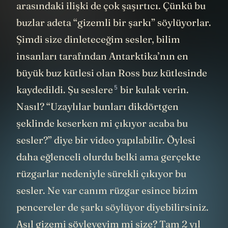
arasındaki ilişki de çok şaşırtıcı. Çünkü bu
buzlar adeta “gizemli bir şarkı” söylüyorlar.
Şimdi size dinleteceğim sesler, bilim
insanları tarafından Antarktika’nın en
büyük buz kütlesi olan Ross buz kütlesinde
5
kaydedildi. Şu
seslere
bir kulak verin.
Nasıl? “Uzaylılar bunları dikdörtgen
şeklinde keserken mi çıkıyor acaba bu
sesler?” diye bir video yapılabilir. Öylesi
daha eğlenceli olurdu belki ama gerçekte
rüzgarlar nedeniyle sürekli çıkıyor bu
sesler. Ne var canım rüzgar esince bizim
pencereler de şarkı söylüyor diyebilirsiniz.
Asıl gizemi söyleyeyim mi size? Tam 2 yıl