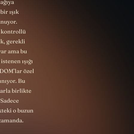
şağıya
bir ışık
unuyor.
a kontrollü
k, gerekli
 var ama bu
istenen ışığı
 DOM’lar özel
ınıyor. Bu
arla birlikte
 Sadece
kteki o buzun
 zamanda.