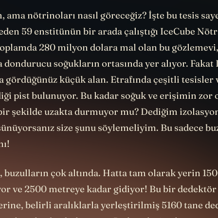
 ama nötrinoları nasıl göreceğiz? İşte bu tesis say
eden 59 enstitünün bir arada çalıştığı IceCube Nöt
oplamda 280 milyon dolara mal olan bu gözlemevi
a dondurucu soğukların ortasında yer alıyor. Fakat
 gördüğünüz küçük alan. Etrafında çeşitli tesisler 
iği pist bulunuyor. Bu kadar soğuk ve erişimin zor 
 bir şekilde uzakta durmuyor mu? Dediğim izolasyo
ünüyorsanız size şunu söylemeliyim. Bu sadece bu
mı!
 buzulların çok altında. Hatta tam olarak yerin 15
yor ve 2500 metreye kadar gidiyor! Bu bir dedektör 
rine, belirli aralıklarla yerleştirilmiş 5160 tane de