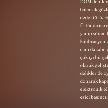
DOM denilen 
bakarak gözle
dedektörü. Et
Üstünde ise e
yanıp sönen b
kalibrasyonla
cam da tabii 
çok iyi bir ş
olarak gelişt
delikler de ö
donarak kapa
elektronik ol
ezici basınc