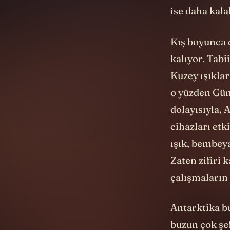
ise daha kala
Kış boyunca d
kalıyor. Tabi
Kuzey ışıklar
o yüzden Güne
dolayısıyla, 
cihazları et
ışık, bembey
Zaten zifiri 
çalışmaların 
Antarktika bu
buzun çok şef