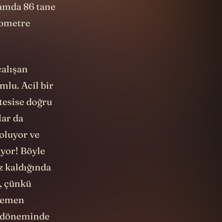
lamda 86 tane
lometre
çalışan
mlu. Acil bir
tesise doğru
lar da
oluyor ve
uyor! Böyle
iz kaldığında
r, çünkü
 hemen
z döneminde