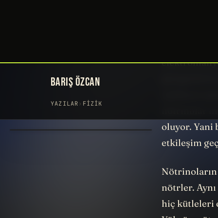
geçemememle
Biz elimizi 
etmiyoruz. Mo
elektromanyet
gezegenlerin
açıklayan güç
nötrinolar ma
oluyor. Yani
etkileşim geç
Nötrinoların 
nötrler. Aynı
hiç kütleleri