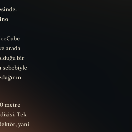
esinde.
rino
,
 IceCube
ve arada
olduğu bir
n sebebiyle
zdağının
00 metre
dizisi. Tek
dektör, yani