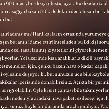
 60 tanesi, bir diziyi oluşturuyor. Bu diziden top
r biri aşağıya bakan 5160 dedektörden oluşan bir ki
an bu!
 hatırladınız mı? Hani karların ortasında yürümeye 
e kışın buranın idame ettirilmesinden bu iki kişi soru
nda özel tasarlanmış kıyafetlerini giyerek hemen 
ıyorlar. Yol üzerinde kısa aralıklarla dikili bayrak
ybetmemeleri için, çünkü bazen hava o kadar kapalı 
si öylesine düşüyor ki, burnunuzun ucu bile kaybol
akikalar içerisinde donabilirsiniz. Açıkta bir yerin
sırığı olabilir. Öyle ki sırt çantası bile takmıyorla
baskı nedeniyle aradaki hava paketi ezileceği için
ıyorsunuz. Böyle bir durumda araçla gidiliyor. Ya