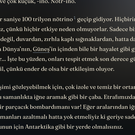
ve çok küçük, -ino. Nötr-ino.
1
r saniye
100 trilyon nötrino
geçip gidiyor. Hiçbiri
z, çünkü hiçbir etkiye neden olmuyorlar. Sadece b
değil, duvardan, zırhla kaplı sığınaklardan, hatta d
ta Dünya’nın,
Güneş
’in içinden bile bir hayalet gibi 
r... İşte bu yüzden, onları tespit etmek son derece g
l, çünkü ender de olsa bir etkileşim oluyor.
eşimi gözleyebilmek için, çok izole ve temiz bir ort
 samanlıkta iğne aramak gibi bir çaba. Etrafımızda
ir parçacık bombardımanı var! Eğer aralarından i
amanları azaltmalı hatta yok etmeliyiz ki geriye sad
bunun için Antarktika gibi bir yerde olmalısınız.