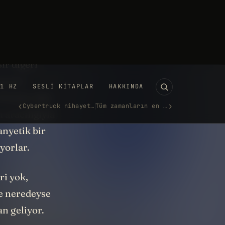
ak temas
ir diğeri
pısını
ileşim. İşte
 aracılığıyla
anyetik bir
iyorlar.
ri yok,
re neredeyse
n geliyor.