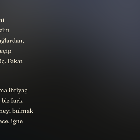
ni
izim
ağlardan,
geçip
üç. Fakat
ama ihtiyaç
 biz fark
ğneyi bulmak
ece, iğne