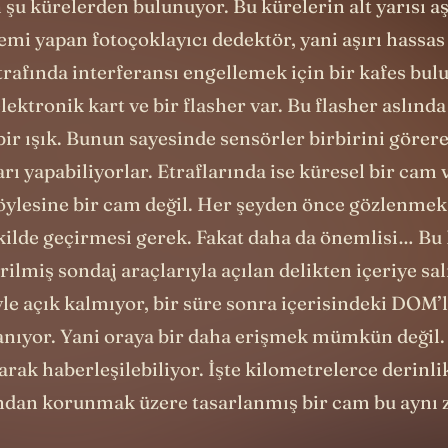
şu kürelerden bulunuyor. Bu kürelerin alt yarısı a
mi yapan fotoçoklayıcı dedektör, yani aşırı hassas 
rafında interferansı engellemek için bir kafes bul
lektronik kart ve bir flasher var. Bu flasher aslınd
ir ışık. Bunun sayesinde sensörler birbirini görere
rı yapabiliyorlar. Etraflarında ise küresel bir cam
öylesine bir cam değil. Her şeyden önce gözlenmek 
ekilde geçirmesi gerek. Fakat daha da önemlisi… Bu
irilmiş sondaj araçlarıyla açılan delikten içeriye sal
yle açık kalmıyor, bir süre sonra içerisindeki DOM’l
nıyor. Yani oraya bir daha erişmek mümkün değil.
arak haberleşilebiliyor. İşte kilometrelerce derinli
ından korunmak üzere tasarlanmış bir cam bu aynı