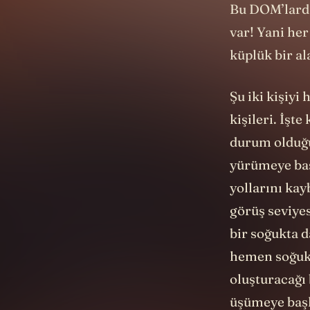
Bu DOM’lardan
var! Yani he
küplük bir al
Şu iki kişiyi
kişileri. İşt
durum olduğu
yürümeye başl
yollarını ka
görüş seviye
bir soğukta d
hemen soğuk ı
oluşturacağı 
üşümeye başl