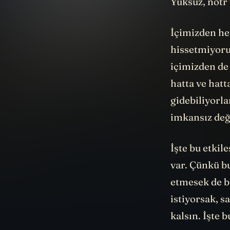
Yüksüz, nötr 
İçimizden he
hissetmiyoru
içimizden de 
hatta ve hat
gidebiliyorla
imkansız deği
İşte bu etkil
var. Çünkü bu
etmesek de b
istiyorsak, s
kalsın. İşte 