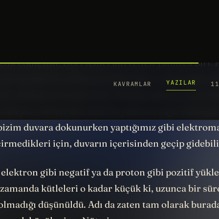
 alakalı.
alıp duvara koyduğumuzda, aslında duvara tam olar
leküler seviyede bir etkileşim gerçekleşiyor. Bu,
ik etkileşim. Dört temel kuvvetten yalnızca biri. B
 de hareketini açıklayan kütleçekim. Çekirdeğin ya
lü etkileşim de üçüncüsü. Dördüncüsü ise, zayıf etk
ddeyle etkileştiklerinde bu yalnızca zayıf etkileşim
 bizim duvara dokunurken yaptığımız gibi elektrom
irmedikleri için, duvarın içerisinden geçip gidebil
elektron gibi negatif ya da proton gibi pozitif yükle
 zamanda kütleleri o kadar küçük ki, uzunca bir sü
 olmadığı düşünüldü. Adı da zaten tam olarak burada