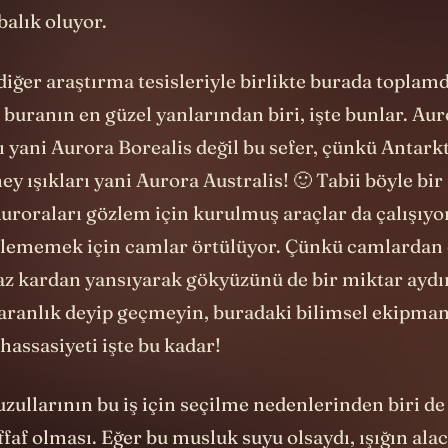
balık oluyor.
iğer araştırma tesisleriyle birlikte burada toplamd
i buranın en güzel yanlarından biri, işte bunlar. Aur
ı yani Aurora Borealis değil bu sefer, çünkü Antark
y ışıkları yani Aurora Australis! 🙂 Tabii böyle bi
Auroraları gözlem için kurulmuş araçlar da çalışıyor
kilememek için camlar örtülüyor. Çünkü camlardan 
az kardan yansıyarak gökyüzünü de bir miktar aydın
karanlık deyip geçmeyin, buradaki bilimsel ekipman
hassasiyeti işte bu kadar!
zullarının bu iş için seçilme nedenlerinden biri d
faf olması. Eğer bu musluk suyu olsaydı, ışığın ala