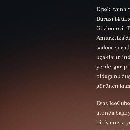
E peki tamam,
Burası 14 ülk
Gözlemevi. T
Antarktika’d
sadece şurada
uçakların ind
yerde, garip
olduğunu düş
görünen kıs
Esas IceCube,
altında başlı
bir kamera ye