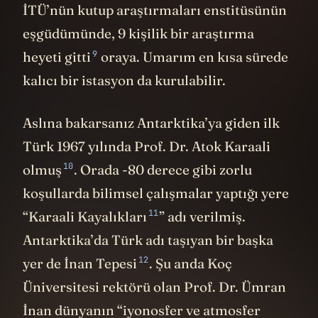
İTÜ’nün kutup araştırmaları enstitüsünün
eşgüdümünde, 9 kişilik bir araştırma
9
heyeti
gitti
oraya. Umarım en kısa sürede
kalıcı bir istasyon da kurulabilir.
Aslına bakarsanız Antarktika’ya giden ilk
Türk 1967 yılında Prof. Dr. Atok Karaali
10
olmuş
. Orada -80 derece gibi zorlu
koşullarda bilimsel çalışmalar yaptığı yere
11
“
Karaali Kayalıkları
” adı verilmiş.
Antarktika’da Türk adı taşıyan bir başka
12
yer de
İnan Tepesi
. Şu anda Koç
Üniversitesi rektörü olan Prof. Dr. Ümran
İnan dünyanın “iyonosfer ve atmosfer