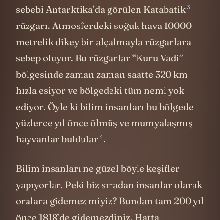
3
sebebi Antarktika’da görülen
Katabatik
rüzgarı. Atmosferdeki soğuk hava 10000
metrelik dikey bir alçalmayla rüzgarlara
sebep oluyor. Bu rüzgarlar “Kuru Vadi”
bölgesinde zaman zaman saatte 320 km
hızla esiyor ve bölgedeki tüm nemi yok
ediyor. Öyle ki bilim insanları bu bölgede
yüzlerce yıl önce ölmüş ve mumyalaşmış
4
hayvanlar
buldular
.
Bilim insanları ne güzel böyle keşifler
yapıyorlar. Peki biz sıradan insanlar olarak
oralara gidemez miyiz? Bundan tam 200 yıl
önce 1818’de gidemezdiniz. Hatta