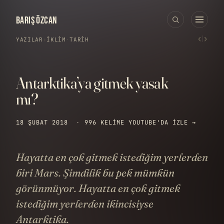
BARIŞ ÖZCAN
‹
›
YAZILAR
›
İKLIM
·
TARIH
Antarktika’ya gitmek yasak
mı?
18 ŞUBAT 2018
·
996 KELIME
YOUTUBE'DA IZLE →
Hayatta en çok gitmek istediğim yerlerden
biri Mars. Şimdilik bu pek mümkün
görünmüyor. Hayatta en çok gitmek
istediğim yerlerden ikincisiyse
Antarktika.