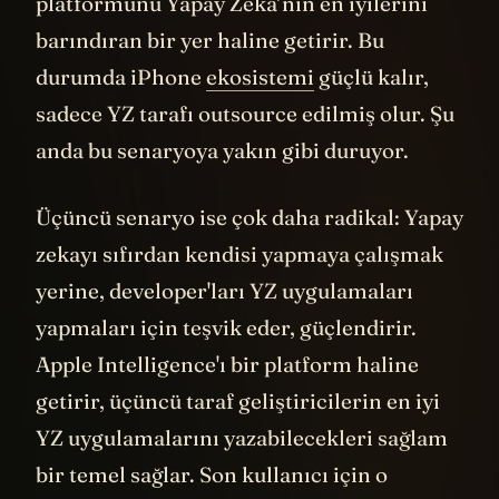
gibi bir şirketi satın alır, parası var, kendi
platformunu Yapay Zeka’nın en iyilerini
barındıran bir yer haline getirir. Bu
durumda iPhone
ekosistemi
güçlü kalır,
sadece YZ tarafı outsource edilmiş olur. Şu
anda bu senaryoya yakın gibi duruyor.
Üçüncü senaryo ise çok daha radikal: Yapay
zekayı sıfırdan kendisi yapmaya çalışmak
yerine, developer'ları YZ uygulamaları
yapmaları için teşvik eder, güçlendirir.
Apple Intelligence'ı bir platform haline
getirir, üçüncü taraf geliştiricilerin en iyi
YZ uygulamalarını yazabilecekleri sağlam