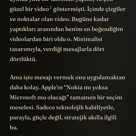
ayında yine bir lansman yapmış ve çok
2
güzel bir
video
göstermişti. İçinde çizgiler
ve noktalar olan video. Bugüne kadar
yaptıkları arasından benim en beğendiğim
videolardan biri oldu o. Minimalist
tasarımıyla, verdiği mesajlarla dört
dörtlüktü.
Ama işte mesajı vermek onu uygulamaktan
daha kolay. Apple'ın “Nokia mı yoksa
Microsoft mu olacağı” tamamen bir seçim
meselesi. Sadece teknolojik kabiliyetle,
parayla, güçle değil, stratejik akılla ilgili