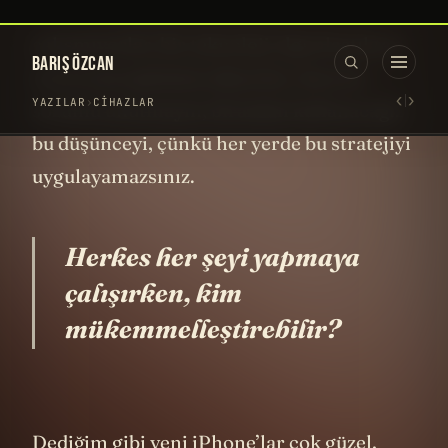
Biliyorum
Apple
’ın stratejisi bu, ilk olmaya
çalışmıyorlar, bir teknoloji olgunlaştıktan
sonra onu optimize ediyorlar. Ama bu
sözümü unutmayın, birazdan kullanacağız
bu düşünceyi, çünkü her yerde bu stratejiyi
uygulayamazsınız.
Herkes her şeyi yapmaya
çalışırken, kim
mükemmelleştirebilir?