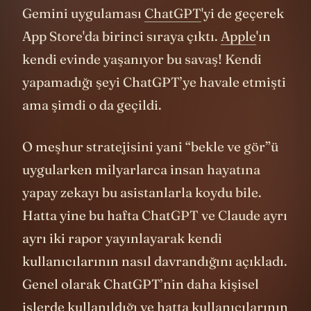
iPhone'lar tanıtılırken, ne oldu,
Google
'ın
Gemini uygulaması
ChatGPT
'yi de geçerek
App Store'da birinci sıraya çıktı.
Apple
'ın
kendi evinde yaşanıyor bu savaş! Kendi
yapamadığı şeyi ChatGPT’ye havale etmişti
ama şimdi o da geçildi.
O meşhur stratejisini yani “bekle ve gör”ü
uygularken milyarlarca insan hayatına
yapay zekayı bu asistanlarla koydu bile.
Hatta yine bu hafta ChatGPT ve Claude ayrı
ayrı iki rapor yayınlayarak kendi
kullanıcılarının nasıl davrandığını açıkladı.
Genel olarak ChatGPT’nin daha kişisel