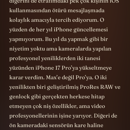
Birini inovasyondan geri kalmamak için,
diğerini de etrafımdaki pek çok kişinin iOS
kullanmasından ötürü mesajlaşmada
kolaylık amacıyla tercih ediyorum. O
yüzden de her yıl iPhone güncellemesi
yapmıyorum. Bu yıl da yapmak gibi bir
niyetim yoktu ama kameralarda yapılan
profesyonel yeniliklerden iki tanesi
yüzünden iPhone 17 Pro’ya yükseltmeye
karar verdim. Max’e değil Pro’ya. O iki
yenilikten biri geliştirilmiş ProRes RAW ve
genlock gibi gerçekten herkese hitap
etmeyen çok niş özellikler, ama video
profesyonellerinin işine yarıyor. Diğeri de