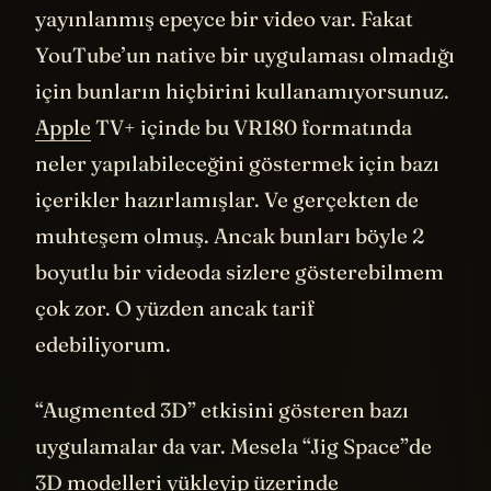
Bir yandan da endişe verici bir tarafı var.
Tüm mimiklerinizle dijital bir kopyanız
oluşturuluyor. Sadece sizin de değil. İleride
belki de milyonlarca insanın. Bu arada şu
anda yani ilk 2 günde bu cihazdan 180.000
tane satıldı bile. Bu yıl 400.000 set
satılacağı öngörülüyor. Ve henüz sadece
ABD’de satılmasına rağmen birkaç milyar
dolarlık bir pazar oluşmuş durumda. İşte
milyonlarca insanın dijital kopyası,
metahumanlar oluşmaya başlayacak
önümüzdeki yıllarda. Bu kadar çok kişinin
yüz bilgisiyle Sims benzeri bir
simülasyon
yarattığınızı düşünsenize. “Acaba bir