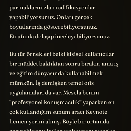
simülasyonda yaşıyor olabilir miyiz?”
felsefi sorusunu artık sadece teorik değil
pratik olarak da tartışacağız.
Bir içerik üreticisi olarak VR içerikler
üretmek konusunda yıllardır hazırlık
yapıyorum. Mesela Hawaii’deki o volkanın
tepesine çıktığımda ya da Yosemite, Grand
Canyon gibi doğal güzelliklerin olduğu
yerlerde epeyce bir VR görüntü kaydettim.
Bu konudaki dağıtım platformları
olgunlaşınca VR180 ve VR360 gibi
formatlarda içerikler yayınlamaya