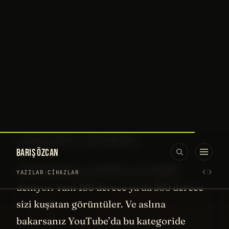
Tekinsiz Vadi
” etkisi. Tuhaf bir görüntü bu.
Sanki dijital bir aynaya bakmak gibi. Ama
karşıda gördüğünüz tam olarak siz değil,
ayna dünyadaki ikiziniz gibi.
Bu personayı FaceTime ya da Zoom gibi
başkalarıyla iletişimde de
kullanabiliyorsunuz. Ben denemedim ama
aynı anda birkaç kişi böyle bir toplantıya
girince kimin kime baktığını o anda herkes
görebiliyormuş. Gerçekten de ilginç ve
etkileyici bir deneyim olsa gerek.
Teleportasyon gibi.