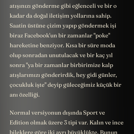
atışınızı gönderme gibi eğlenceli ve bir o
kadar da doğal iletişim yollarına sahip.
Saatin üstüne çizim yapıp göndermek işi
biraz Facebook'un bir zamanlar "poke"
hareketine benziyor. Kısa bir süre moda
olup sonradan unutulacak ve bir kaç yıl
sonra "ya bir zamanlar birbirimize kalp
atışlarımızı gönderirdik, hey gidi günler,
çocukluk işte" deyip güleceğimiz küçük bir
anı özelliği.
Normal versiyonun dışında Sport ve
Edition olmak üzere 3 tipi var. Kalın ve ince
bileklere göre iki ayrı büyüklükte. Bunun