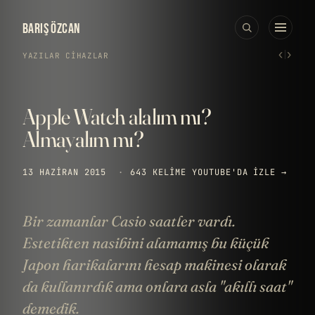
BARIŞ ÖZCAN
‹
›
YAZILAR
›
CIHAZLAR
Apple Watch alalım mı?
Almayalım mı?
13 HAZIRAN 2015
·
643 KELIME
YOUTUBE'DA IZLE →
Bir zamanlar Casio saatler vardı.
Estetikten nasibini alamamış bu küçük
Japon harikalarını hesap makinesi olarak
da kullanırdık ama onlara asla "akıllı saat"
demedik.