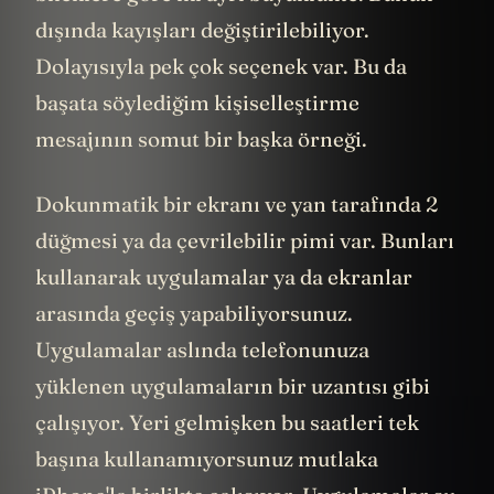
dışında kayışları değiştirilebiliyor.
Dolayısıyla pek çok seçenek var. Bu da
başata söylediğim kişiselleştirme
mesajının somut bir başka örneği.
Dokunmatik bir ekranı ve yan tarafında 2
düğmesi ya da çevrilebilir pimi var. Bunları
kullanarak uygulamalar ya da ekranlar
arasında geçiş yapabiliyorsunuz.
Uygulamalar aslında telefonunuza
yüklenen uygulamaların bir uzantısı gibi
çalışıyor. Yeri gelmişken bu saatleri tek
başına kullanamıyorsunuz mutlaka