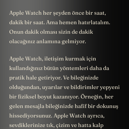
Apple Watch her şeyden önce bir saat,
dakik bir saat. Ama hemen hatırlatalım.
Onun dakik olması sizin de dakik
olacağınız anlamına gelmiyor.
Apple Watch, iletişim kurmak için
kullandığınız bütün yöntemleri daha da
pratik hale getiriyor. Ve bileğinizde
olduğundan, uyarılar ve bildirimler yepyeni
bir fiziksel boyut kazanıyor. Örneğin, her
gelen mesajla bileğinizde hafif bir dokunuş
hissediyorsunuz. Apple Watch ayrıca,
sevdiklerinize tık, çizim ve hatta kalp