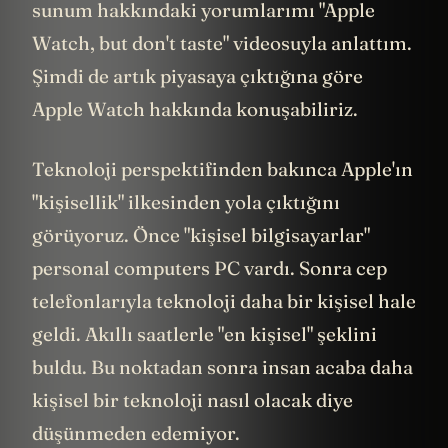
sunum hakkındaki yorumlarımı "Apple
Watch, but don't taste" videosuyla anlattım.
Şimdi de artık piyasaya çıktığına göre
Apple Watch hakkında konuşabiliriz.
Teknoloji perspektifinden bakınca Apple'ın
"kişisellik" ilkesinden yola çıktığını
görüyoruz. Önce "kişisel bilgisayarlar"
personal computers PC vardı. Sonra cep
telefonlarıyla teknoloji daha bir kişisel hale
geldi. Akıllı saatlerle "en kişisel" şeklini
buldu. Bu noktadan sonra insan acaba daha
kişisel bir teknoloji nasıl olacak diye
düşünmeden edemiyor.