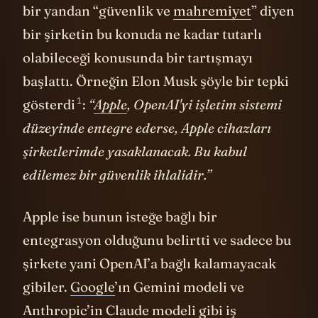
bir yandan “güvenlik ve
mahremiyet
” diyen
bir şirketin bu konuda ne kadar tutarlı
olabileceği konusunda bir tartışmayı
başlattı. Örneğin Elon Musk şöyle bir tepki
1
gösterdi
:
“
Apple
, OpenAI'yi işletim sistemi
düzeyinde entegre ederse, Apple cihazları
şirketlerimde yasaklanacak. Bu kabul
edilemez bir güvenlik ihlalidir.”
Apple ise bunun isteğe bağlı bir
entegrasyon olduğunu belirtti ve sadece bu
şirkete yani OpenAI’a bağlı kalamayacak
gibiler.
Google
’ın Gemini modeli ve
Anthropic’in Claude modeli gibi iş