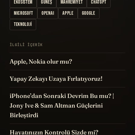
EKOSISTEM
GÜNEŞ
MAHREMIYET
CHATGPT
MICROSOFT
OPENAI
APPLE
GOOGLE
TEKNOLOJI
İLGILI IÇERIK
Apple, Nokia olur mu?
Yapay Zekayı Uzaya Fırlatıyoruz!
iPhone’dan Sonraki Devrim Bu mu? |
Jony Ive & Sam Altman Güçlerini
Birleştirdi
Hayatınızın Kontrolü Sizde mi?