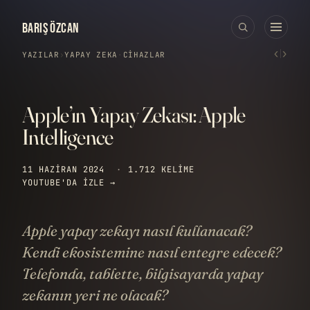
BARIŞ ÖZCAN
‹
›
YAZILAR
›
YAPAY ZEKA
·
CIHAZLAR
Apple’ın Yapay Zekası: Apple
Intelligence
11 HAZIRAN 2024
·
1.712 KELIME
YOUTUBE'DA IZLE →
Apple yapay zekayı nasıl kullanacak?
Kendi ekosistemine nasıl entegre edecek?
Telefonda, tablette, bilgisayarda yapay
zekanın yeri ne olacak?