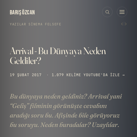
BARIŞ ÖZCAN
‹
›
YAZILAR
›
SINEMA
·
FELSEFE
Arrival - Bu Dünyaya Neden
Geldiler?
19 ŞUBAT 2017
·
1.079 KELIME
YOUTUBE'DA IZLE →
Bu dünyaya neden geldiniz? Arrival yani
“Geliş” filminin görünüşte cevabını
aradığı soru bu. Afişinde bile görüyoruz
bu soruyu. Neden buradalar? Uzaylılar.