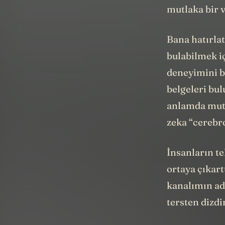
mutlaka bir 
Bana hatırlat
bulabilmek iç
deneyimini b
belgeleri bul
anlamda muta
zeka “cerebro
İnsanların te
ortaya çıkart
kanalımın ad
tersten dizdi