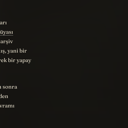
arı
üyası
arşiv
ş, yani bir
ek bir yapay
n sonra
zden
avramı