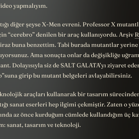
video yapmalıyım.
tığı diğer şeyse X-Men evreni. Professor X mutantl
in “cerebro” denilen bir araç kullanıyordu. Arşiv
R
iraz buna benzettim. Tabi burada mutantlar yerine 
uyorsunuz. Ama sonuçta onlar da değişikliğe uğramı
nt. Dolayısıyla siz de SALT GALATA’yı ziyaret eder
”suna girip bu mutant belgeleri avlayabilirsiniz.
knolojik araçları kullanarak bir tasarım sürecinde
tığı sanat eserleri hep ilgimi çekmiştir. Zaten o yü
ında az önce kurduğum cümlede kullandığım üç k
m: sanat, tasarım ve teknoloji.