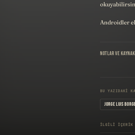
okuyabilirsi
Androidler e
NOTLAR VE KAYNAK
BU YAZIDAKI K
JORGE LUIS BORG
İLGILI IÇERIK