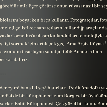
örebilir mi? Eğer görürse onun rüyası nasıl bir şe
lolarını boyarken fırça kullanır. Fotoğrafçılar, fot
noloji geliştikçe sanatçıların kullandığı araçlar da
a da Cornelius’a ulaşıp kullandıkları teknolojiyle 
3
işkiyi sormak için artık çok geç. Ama
Arşiv Rüyası
asyonunu tasarlayan sanatçı Refik Anadol’a hala
ri sorabiliriz.
----
deneyimi bana iki şeyi hatırlattı. Refik Anadol’u ya
endisi de bir kütüphaneci olan Borges, bir öyküsünd
arlar. Babil Kütüphanesi. Çok güzel bir konu. Bunun