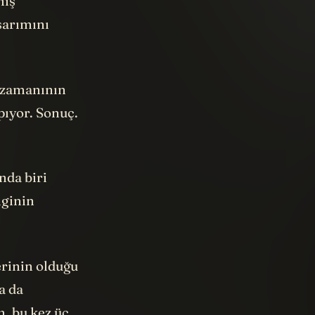
miş
asarımını
i zamanının
pıyor. Sonuç.
nda biri
lginin
erinin olduğu
a da
m, bu kez üç