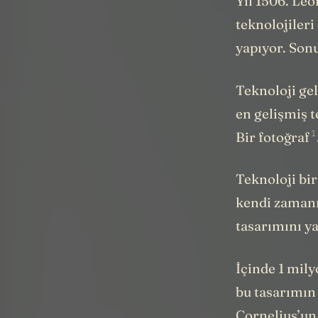
Yıl 1506. Le
teknolojileri
yapıyor. Sonu
Teknoloji gel
en gelişmiş t
1
Bir
fotoğraf
Teknoloji bir
kendi zamanın
tasarımını y
İçinde 1 mily
bu tasarımın
Cornelius’un 