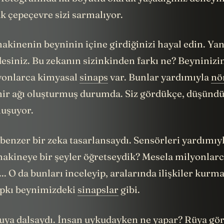
k çepeçevre sizi sarmalıyor.
akinenin beyninin içine girdiğinizi hayal edin. Yan
esiniz. Bu zekanın sizinkinden farkı ne? Beyninizi
lyonlarca kimyasal
sinaps
var. Bunlar yardımıyla
nö
inir ağı oluşturmuş durumda. Siz gördükçe, düşünd
luşuyor.
benzer bir zeka tasarlansaydı. Sensörleri yardımıy
akineye bir şeyler öğretseydik? Mesela milyonlarc
.. O da bunları inceleyip, aralarında ilişkiler kurm
Tıpkı beynimizdeki
sinapslar
gibi.
uya dalsaydı. İnsan uykudayken ne yapar?
Rüya
gör