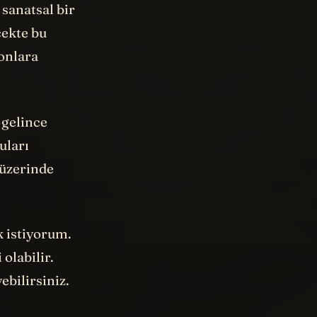
 sanatsal bir
cekte bu
onlara
 gelince
uları
 üzerinde
k istiyorum.
olabilir.
ebilirsiniz.