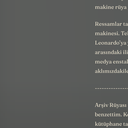
makine rüya g
Ressamlar tab
makinesi. Tek
Leonardo’ya y
arasındaki il
medya enstal
aklımızdakile
--------------
Arşiv Rüyası 
benzettim. K
kütüphane tas