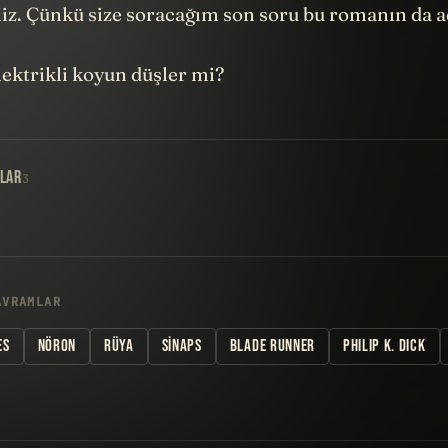
niz. Çünkü size soracağım son soru bu romanın da a
lektrikli koyun düşler mi?
LAR
3
AVRAMLAR
ES
NÖRON
RÜYA
SINAPS
BLADE RUNNER
PHILIP K. DICK