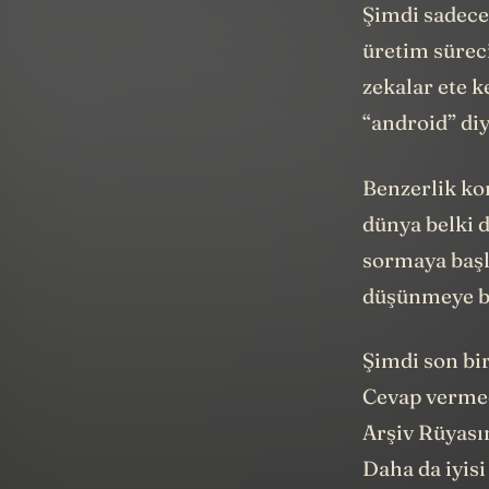
Şimdi sadece 
üretim sürec
zekalar ete 
“android” diy
Benzerlik ko
dünya belki d
sormaya başla
düşünmeye b
Şimdi son bir
Cevap vermed
Arşiv Rüyasın
Daha da iyisi