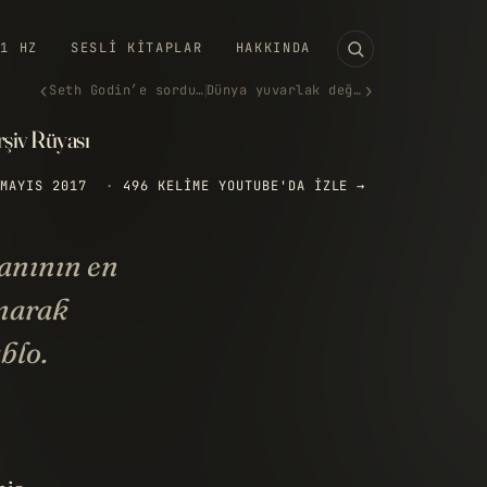
11 HZ
SESLI KITAPLAR
HAKKINDA
‹
›
Seth Godin’e sordum: Ikarus b…
Dünya yuvarlak değildir
rşiv Rüyası
MAYIS 2017
·
496 KELIME
YOUTUBE'DA IZLE →
anının en
anarak
blo.