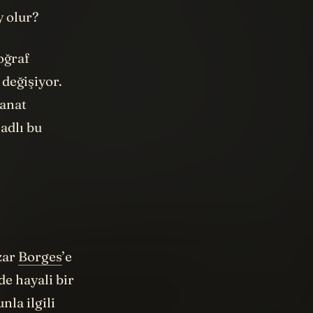
y olur?
oğraf
 değişiyor.
sanat
adlı bu
zar
Borges
’e
e hayali bir
la ilgili