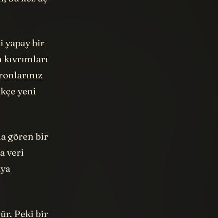
i yapay bir
n kıvrımları
ronlarınız
ükçe yeni
la gören bir
a veri
aya
ür. Peki bir