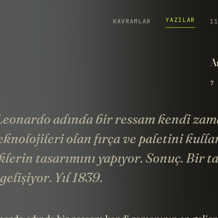
YAZILAR
KAVRAMLAR
1
A
7 
 Leonardo adında bir ressam kendi zam
eknolojileri olan fırça ve paletini kull
lerin tasarımını yapıyor. Sonuç. Bir ta
gelişiyor. Yıl 1839.