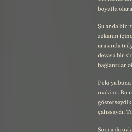
boyutlu olara
Şu anda bir m
zekanın içind
arasında tri
devasa bir s
bağlantılar o
Peki ya buna 
makine. Bu m
gösterseydik.
çalışsaydı. 
Sonra da uyk