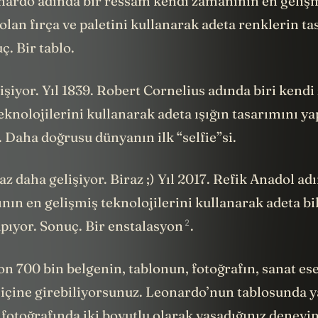
onardo adında bir ressam kendi zamanının en geliş
 olan fırça ve paletini kullanarak adeta renklerin t
ç. Bir tablo.
işiyor. Yıl 1839. Robert Cornelius adında biri kend
eknolojilerini kullanarak adeta ışığın tasarımını ya
. Daha doğrusu dünyanın ilk “selfie”si.
az daha gelişiyor. Biraz ;) Yıl 2017. Refik Anadol adı
ın en gelişmiş teknolojilerini kullanarak adeta bi
2
apıyor. Sonuç. Bir
enstalasyon
.
on 700 bin belgenin, tablonun, fotoğrafın, sanat es
 içine girebiliyorsunuz. Leonardo’nun tablosunda y
fotoğrafında iki boyutlu olarak yaşadığınız deneyi