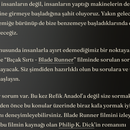
insanların değil, insanların yaptığı makinelerin de
ine girmeye başladığına şahit oluyoruz. Yakın gele
kemiğe bürünüp de bize benzemeye başladıklarında 
eceğiz.
nusunda insanlarla ayırt edemediğimiz bir noktaya
e “Bıçak Sırtı -
Blade Runner
” filminde sorulan sor
yacak. Siz şimdiden hazırlıklı olun bu sorulara ve
aşlayın.
 sorum var. Bu kez Refik Anadol’a değil size sorma
en önce bu konular üzerinde biraz kafa yormak iyi 
ı deneyimleyebilirsiniz. Blade Runner filmini izley
 bu filmin kaynağı olan
Philip K. Dick
’in romanını