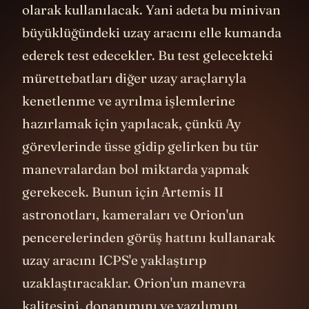
verilen manuel bir pilotaj testi için hedef
olarak kullanılacak. Yani adeta bu minivan
büyüklüğündeki uzay aracını elle kumanda
ederek test edecekler. Bu test gelecekteki
mürettebatları diğer uzay araçlarıyla
kenetlenme ve ayrılma işlemlerine
hazırlamak için yapılacak, çünkü Ay
görevlerinde üsse gidip gelirken bu tür
manevralardan bol miktarda yapmak
gerekecek. Bunun için Artemis II
astronotları, kameraları ve Orion'un
pencerelerinden görüş hattını kullanarak
uzay aracını ICPS'e yaklaştırıp
uzaklaştıracaklar. Orion'un manevra