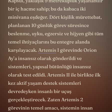
taşıyacak olan Orion uzay aracı yer alıyor.
Kapsül, yaklaşık 9 metreküplük yaşanabilir
bir iç hacme sahip; bu da kabaca iki
minivana eşdeğer. Dört kişilik mürettebat,
planlanan 10 günlük görev süresince
beslenme, uyku, egzersiz ve hijyen gibi tüm
temel ihtiyaçlarını bu entegre alanda
karşılayacak.
Artemis
I görevinde Orion
Ay’a insansız olarak gönderildi ve
sistemleri, yapısal bütünlüğü insansız
olarak test edildi. Artemis II ile birlikte ilk
kez aktif yaşam destek sistemleri
devredeyken insanlı bir uçuş
gerçekleştirecek. Zaten Artemis 2