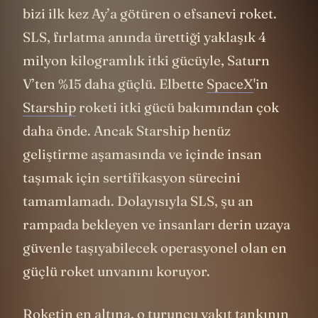
Saturn V
’i hatırlıyorsunuz değil mi? Hani
bizi ilk kez Ay’a götüren o efsanevi roket.
SLS, fırlatma anında ürettiği yaklaşık 4
milyon kilogramlık itki gücüyle, Saturn
V’ten %15 daha güçlü. Elbette
SpaceX
'in
Starship
roketi itki gücü bakımından çok
daha önde. Ancak Starship henüz
geliştirme aşamasında ve içinde insan
taşımak için sertifikasyon sürecini
tamamlamadı. Dolayısıyla SLS, şu an
rampada bekleyen ve insanları derin uzaya
güvenle taşıyabilecek operasyonel olan en
güçlü roket unvanını koruyor.