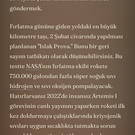
10 veya 11 Şubat tarihlerinden birinde
göndermek.
Fırlatma gününe giden yoldaki en büyük
kilometre taşı, 2 Şubat civarında yapılması
planlanan "Islak Prova." Bunu bir geri
sayım tatbikatı olarak düşünebilirsiniz. Bu
testte
NASA
'nın fırlatma ekibi rokete
750.000 galondan fazla süper soğuk sıvı
hidrojen
ve sıvı oksijen pompalayacak.
Hatırlarsanız 2022'de insansız Artemis I
görevinin canlı yayınını yaparken roketi ilk
kez doldurmaya çalıştıklarında kriyojenik