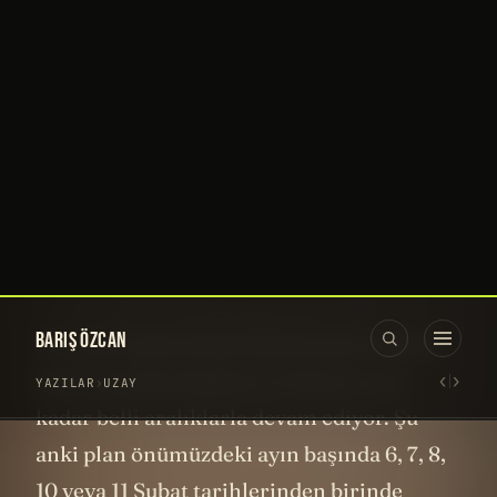
ama Ay'ın karanlık yüzünün 7400 km kadar
ötesine gitmeye çalışacaklar. Bu
mürettebatın başka farklılıkları da var.
Daha önce Ay’a inen ve orada yürüyen 12
astronotun ve Ay’ın yörüngesine ulaşan
toplamda 24 astronotun tamamı Amerikalı,
beyaz ve erkekti. Bu görevin komutanı da
öyle. Ama diğer üç kişiden biri Kanadalı,
biri siyahi ve diğeri de kadın.
Artemis II görevinin fırlatma pencereleri
Şubat ayından başlıyor ve Nisan ayına
kadar belli aralıklarla devam ediyor. Şu
anki plan önümüzdeki ayın başında 6, 7, 8,