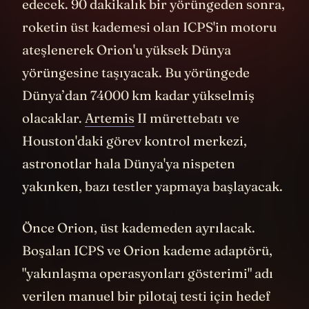
ışığından çıktığı zamanlar için pillerini şarj
edecek. 90 dakikalık bir yörüngeden sonra,
roketin üst kademesi olan ICPS'in motoru
ateşlenerek Orion'u yüksek Dünya
yörüngesine taşıyacak. Bu yörüngede
Dünya’dan 74000 km kadar yükselmiş
olacaklar.
Artemis
II mürettebatı ve
Houston'daki görev kontrol merkezi,
astronotlar hala Dünya'ya nispeten
yakınken, bazı testler yapmaya başlayacak.
Önce Orion, üst kademeden ayrılacak.
Boşalan ICPS ve Orion kademe adaptörü,
"yakınlaşma operasyonları gösterimi" adı