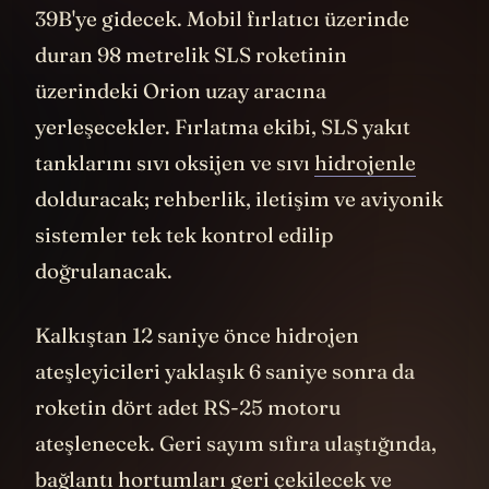
Merkezi'nde bulunan Fırlatma Rampası
39B'ye gidecek. Mobil fırlatıcı üzerinde
duran 98 metrelik SLS roketinin
üzerindeki Orion uzay aracına
yerleşecekler. Fırlatma ekibi, SLS yakıt
tanklarını sıvı oksijen ve sıvı
hidrojenle
dolduracak; rehberlik, iletişim ve aviyonik
sistemler tek tek kontrol edilip
doğrulanacak.
Kalkıştan 12 saniye önce hidrojen
ateşleyicileri yaklaşık 6 saniye sonra da
roketin dört adet RS-25 motoru
ateşlenecek. Geri sayım sıfıra ulaştığında,