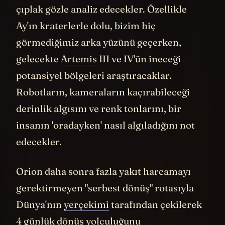
binbir tonunu (Albedo farklılıklarını)
çıplak gözle analiz edecekler. Özellikle
Ay'ın kraterlerle dolu, bizim hiç
görmediğimiz arka yüzünü geçerken,
gelecekte
Artemis
III ve IV'ün ineceği
potansiyel bölgeleri araştıracaklar.
Robotların, kameraların kaçırabileceği
derinlik algısını ve renk tonlarını, bir
insanın 'oradayken' nasıl algıladığını not
edecekler.
Orion daha sonra fazla yakıt harcamayı
gerektirmeyen "serbest dönüş" rotasıyla
Dünya'nın
yerçekimi
tarafından çekilerek