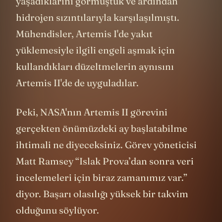
sıvıları uygun sıcaklıkta tutmakta sorun
yaşadıklarını görmüştük ve ardından
hidrojen sızıntılarıyla karşılaşılmıştı.
Mühendisler, Artemis I'de yakıt
yüklemesiyle ilgili engeli aşmak için
kullandıkları düzeltmelerin aynısını
Artemis II'de de uyguladılar.
Peki, NASA'nın Artemis II görevini
gerçekten önümüzdeki ay başlatabilme
ihtimali ne diyeceksiniz. Görev yöneticisi
Matt Ramsey “Islak Prova’dan sonra veri
incelemeleri için biraz zamanımız var.”
diyor. Başarı olasılığı yüksek bir takvim