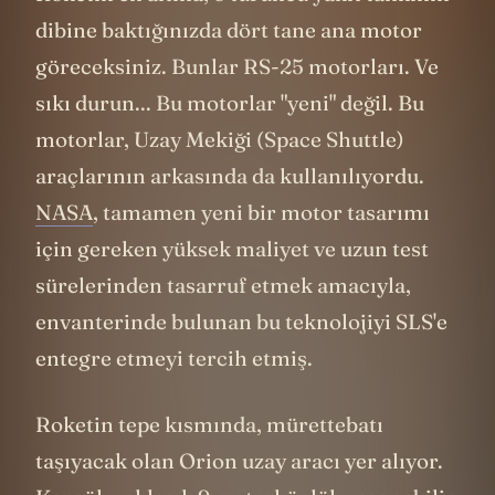
Roketin en altına, o turuncu yakıt tankının
dibine baktığınızda dört tane ana motor
göreceksiniz. Bunlar
RS-25
motorları. Ve
sıkı durun... Bu motorlar "yeni" değil. Bu
motorlar, Uzay Mekiği (Space Shuttle)
araçlarının arkasında da kullanılıyordu.
NASA
, tamamen yeni bir motor tasarımı
için gereken yüksek maliyet ve uzun test
sürelerinden tasarruf etmek amacıyla,
envanterinde bulunan bu teknolojiyi SLS'e
entegre etmeyi tercih etmiş.
Roketin tepe kısmında, mürettebatı