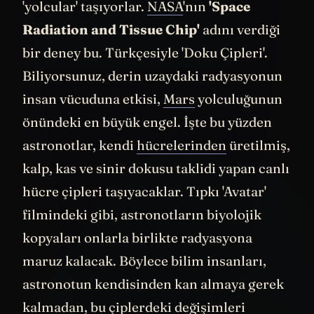
kurgu filmlerini aratmayan mikroskobik
'yolcular' taşıyorlar.
NASA
'nın
'Space
Radiation and Tissue Chip'
adını verdiği
bir deney bu. Türkçesiyle 'Doku Çipleri'.
Biliyorsunuz, derin uzaydaki radyasyonun
insan vücuduna etkisi,
Mars
yolculuğunun
önündeki en büyük engel. İşte bu yüzden
astronotlar, kendi
hücrelerinden
üretilmiş,
kalp, kas ve sinir dokusu taklidi yapan canlı
hücre çipleri taşıyacaklar. Tıpkı 'Avatar'
filmindeki gibi, astronotların biyolojik
kopyaları onlarla birlikte radyasyona
maruz kalacak. Böylece bilim insanları,
astronotun kendisinden kan almaya gerek