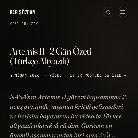
BARIŞ ÖZCAN
YAZILAR
›
UZAY
Artemis II - 2.Gün Özeti
(Türkçe Altyazılı)
4 NISAN 2026
·
VIDEO
·
19 DK
YOUTUBE'DA IZLE →
NASA'nın Artemis II görevi kapsamında 2.
uçuş gününde yaşanan kritik gelişmeleri
ve iletişim kayıtlarını bu videoda Türkçe
altyazılı olarak derledim. Görevin en
önemli aşamalarından biri olan Ay'a…