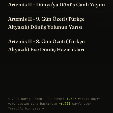
Artemis II - Dünya'ya Dönüş Canlı Yayını
Artemis II - 9. Gün Özeti (Türkçe
Altyazılı) Dönüş Yolunun Yarısı
Artemis II - 8. Gün Özeti (Türkçe
Altyazılı) Eve Dönüş Hazırlıkları
© 2026 Barış Özcan · Bu sitede
1.717
farklı sayfa
var, baştan sona bastırsan ~
6.755
sayfa eder.
Tesadüfi bir yazı →