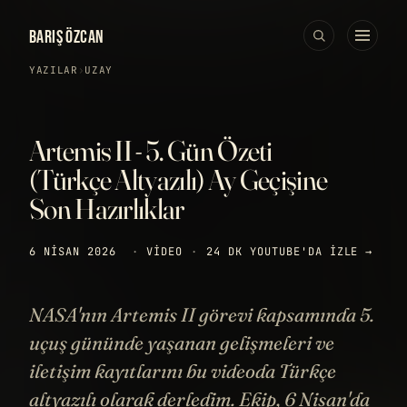
BARIŞ ÖZCAN
YAZILAR
›
UZAY
Artemis II - 5. Gün Özeti
(Türkçe Altyazılı) Ay Geçişine
Son Hazırlıklar
6 NISAN 2026
·
VIDEO
·
24 DK
YOUTUBE'DA IZLE →
NASA'nın Artemis II görevi kapsamında 5.
uçuş gününde yaşanan gelişmeleri ve
iletişim kayıtlarını bu videoda Türkçe
altyazılı olarak derledim. Ekip, 6 Nisan'da