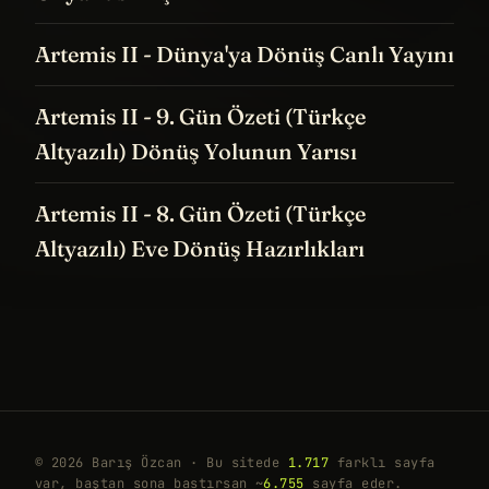
Artemis II - Dünya'ya Dönüş Canlı Yayını
Artemis II - 9. Gün Özeti (Türkçe
Altyazılı) Dönüş Yolunun Yarısı
Artemis II - 8. Gün Özeti (Türkçe
Altyazılı) Eve Dönüş Hazırlıkları
© 2026 Barış Özcan · Bu sitede
1.717
farklı sayfa
var, baştan sona bastırsan ~
6.755
sayfa eder.