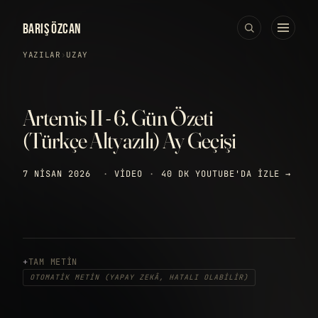
BARIŞ ÖZCAN
YAZILAR
›
UZAY
Artemis II - 6. Gün Özeti
(Türkçe Altyazılı) Ay Geçişi
7 NISAN 2026
·
VIDEO
·
40 DK
YOUTUBE'DA IZLE →
TAM METIN
OTOMATIK METIN (YAPAY ZEKÂ, HATALI OLABILIR)