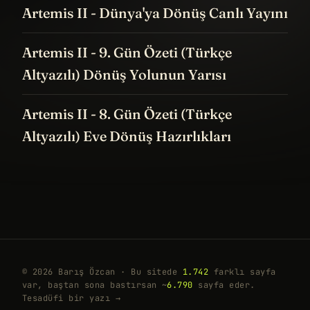
Artemis II - Dünya'ya Dönüş Canlı Yayını
Artemis II - 9. Gün Özeti (Türkçe
Altyazılı) Dönüş Yolunun Yarısı
Artemis II - 8. Gün Özeti (Türkçe
Altyazılı) Eve Dönüş Hazırlıkları
© 2026 Barış Özcan · Bu sitede
1.742
farklı sayfa
var, baştan sona bastırsan ~
6.790
sayfa eder.
Tesadüfi bir yazı →