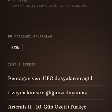
TAM METIN
OTOMATIK METIN (YAPAY ZEKÂ, HATALI OLABILIR)
BU YAZIDAKI KAVRAMLAR
NASA
İLGILI IÇERIK
Pentagon yeni UFO dosyalarını açtı!
Uzayda kimse çığlığınızı duyamaz
Artemis II - 10. Gün Özeti (Türkçe