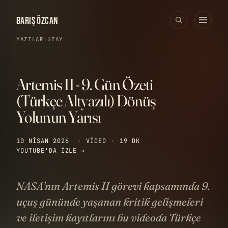
BARIŞ ÖZCAN
YAZILAR
›
UZAY
Artemis II - 9. Gün Özeti
(Türkçe Altyazılı) Dönüş
Yolunun Yarısı
10 NISAN 2026
·
VIDEO
·
19 DK
YOUTUBE'DA IZLE →
NASA'nın Artemis II görevi kapsamında 9.
uçuş gününde yaşanan kritik gelişmeleri
ve iletişim kayıtlarını bu videoda Türkçe