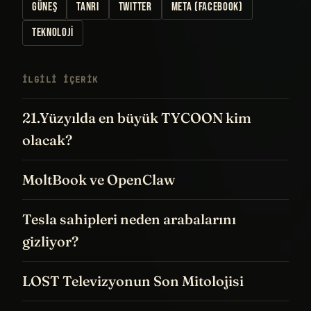
GÜNEŞ
TANRI
TWITTER
META (FACEBOOK)
TEKNOLOJI
İLGILI IÇERIK
21.Yüzyılda en büyük TYCOON kim
olacak?
MoltBook ve OpenClaw
Tesla sahipleri neden arabalarını
gizliyor?
LOST Televizyonun Son Mitolojisi