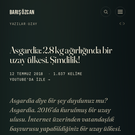
BARIŞ ÖZCAN
‹
›
YAZILAR
›
UZAY
Asgardia: 2.8 kg ağırlığında bir
uzay ülkesi. Şimdilik!
12 TEMMUZ 2018
·
1.037 KELIME
YOUTUBE'DA IZLE →
Asgardia diye bir şey duydunuz mu?
Asgardia. 2016’da kurulmuş bir uzay
ulusu. İnternet üzerinden vatandaşlık
başvurusu yapabildiğiniz bir uzay ülkesi.