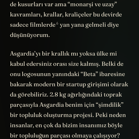
de kusurları var ama “monarşi ve uzay”
kavramları, krallar, kraliçeler bu devirde
6
sadece
filmlerde
yan yana gelmeli diye
düşünüyorum.
Asgardia’yı bir krallık mı yoksa ülke mi
kabul edersiniz orası size kalmış. Belki de
onu logosunun yanındaki “Beta” ibaresine
bakarak modern bir startup girişimi olarak
da görebiliriz. 2.8 kg ağırlığındaki toprak
parçasıyla Asgardia benim için “şimdilik”
bir topluluk oluşturma projesi. Peki neden
insanlar, en çok da bizim insanımız böyle
bir topluluğun parçası olmaya çalışıyor?