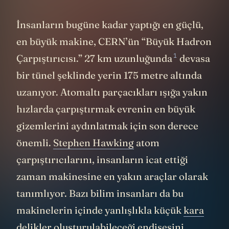
İnsanların bugüne kadar yaptığı en güçlü,
en büyük makine, CERN’ün “Büyük Hadron
1
Çarpıştırıcısı.”
27 km uzunluğunda
devasa
bir tünel şeklinde yerin 175 metre altında
uzanıyor. Atomaltı parçacıkları ışığa yakın
hızlarda çarpıştırmak evrenin en büyük
gizemlerini aydınlatmak için son derece
önemli.
Stephen Hawking
atom
çarpıştırıcılarını, insanların icat ettiği
zaman makinesine en yakın araçlar olarak
tanımlıyor. Bazı bilim insanları da bu
makinelerin içinde yanlışlıkla küçük
kara
delikler
oluşturulabileceği endişesini