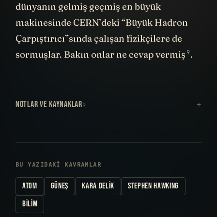
dünyanın gelmiş geçmiş en büyük
makinesinde CERN’deki “Büyük Hadron
Çarpıştırıcı”sında çalışan fizikçilere de
9
sormuşlar. Bakın onlar ne
cevap vermiş
.
NOTLAR VE KAYNAKLAR
9
BU YAZIDAKI KAVRAMLAR
ATOM
GÜNEŞ
KARA DELIK
STEPHEN HAWKING
BILIM