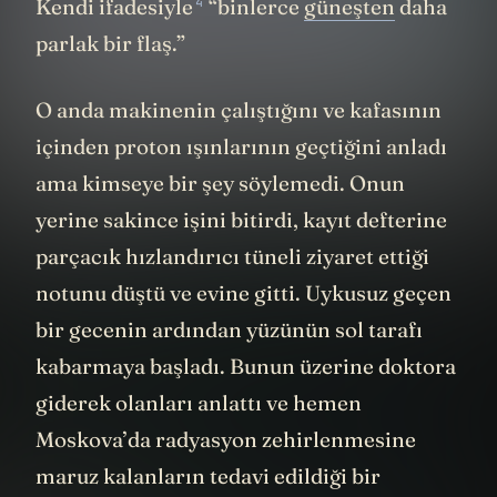
4
Kendi ifadesiyle
“binlerce
güneşten
daha
parlak bir flaş.”
O anda makinenin çalıştığını ve kafasının
içinden proton ışınlarının geçtiğini anladı
ama kimseye bir şey söylemedi. Onun
yerine sakince işini bitirdi, kayıt defterine
parçacık hızlandırıcı tüneli ziyaret ettiği
notunu düştü ve evine gitti. Uykusuz geçen
bir gecenin ardından yüzünün sol tarafı
kabarmaya başladı. Bunun üzerine doktora
giderek olanları anlattı ve hemen
Moskova’da radyasyon zehirlenmesine
maruz kalanların tedavi edildiği bir