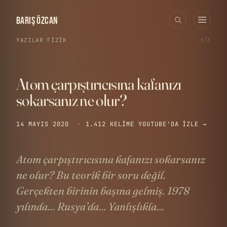
BARIŞ ÖZCAN
‹
›
YAZILAR
›
FIZIK
Atom çarpıştırıcısına kafanızı
sokarsanız ne olur?
14 MAYIS 2020
·
1.412 KELIME
YOUTUBE'DA IZLE →
Atom çarpıştırıcısına kafanızı sokarsanız
ne olur? Bu teorik bir soru değil.
Gerçekten birinin başına gelmiş. 1978
yılında... Rusya’da... Yanlışlıkla...