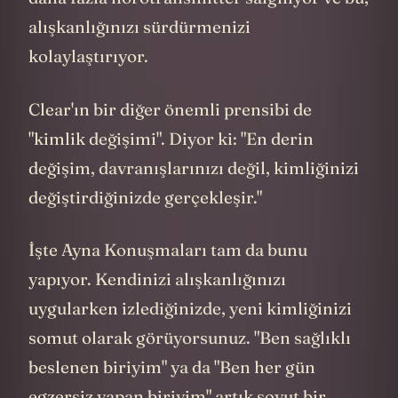
Somut Kanıt Etkisi
İnsan beyni soyut kavramları değil, somut
deneyimleri işlemekte daha başarılıdır.
California Üniversitesi'ndeki nörobilim
araştırmaları, görsel kanıtların beynin
hem duygusal hem de mantıksal
bölgelerini aynı anda aktive ettiğini
gösteriyor. Video günlüklerinizi
izlediğinizde tam olarak bu oluyor.
Tipik bir alışkanlık takibinde, sadece bir