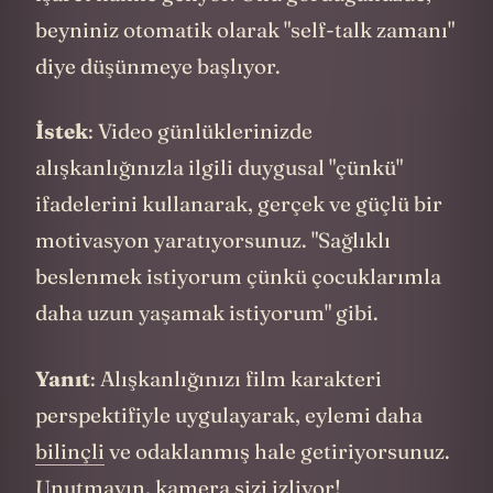
Bu adımları izlediğinizde, telefonunuz
sadece sosyal medya tüketen bir cihaz
olmaktan çıkıp, kişisel gelişiminizin güçlü
bir aracına dönüşecek. Sizin yardımcınız
olacak.
NEDEN İŞE YARAR?
Buraya kadar Ayna Konuşmaları tekniğinin
nasıl uygulanacağını gördük. Peki neden bu
kadar etkili? Bilimsel açıdan bakıldığında,
bu tekniğin başarısının arkasında üç temel