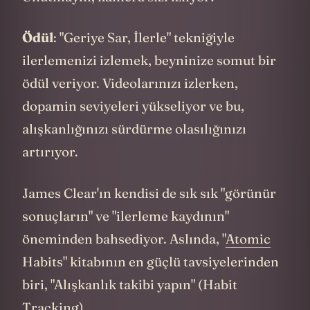
psikolojik mekanizma var:
Öz-Şefkat Etkisi
Mükemmeliyetçilik, yeni alışkanlıklar
edinmenin önündeki en büyük engellerden
biridir. Bir gün aksattığımızda, kendimizi
acımasızca eleştirmeye başlarız ve bu da
genellikle alışkanlığı tamamen
bırakmamızla sonuçlanır.
Stanford Üniversitesi
'nden Dr. Kristin
Neff'in araştırmaları, öz-şefkatin (self-
compassion) davranış değişikliğindeki