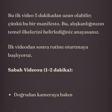
karşılaşabilirsiniz.
Mesela “Kendimi videoya çekerken garip
hissediyorum” diyeceksiniz. Merak
etmeyin ben de öyle hissediyordum. 5-6
video sonra geçer. Kısa videolarla başlayın
ve kimsenin izlemeyeceğini unutmayın.
Video çekmeyi unutuyorsanız,
telefonunuzda günlük hatırlatıcılar
ayarlayın ve mevcut rutinlerinize entegre
edin. Mesela akşam dişlerinizi
fırçaladıktan hemen sonra. Kamera
karşısında donup kalıyorsanız ve ne
diyeceğinizi bilemiyorsanız basit bir şablon