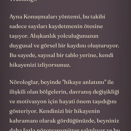
kritik rolünü ortaya koydu. Kamera
karşısında hatalarınızı kabul etmek ve
kendinize "sorun değil, yarın daha iyi
olacağım" diyebilmek,
mükemmeliyetçiliğin prangalarını kırıyor.
Video günlüklerinde kendinizle
konuşurken, bir arkadaşınızla konuşur gibi
nazik ve anlayışlı bir ton kullandığınızda,
beyninizdeki oksitosinin (bağlanma
hormonu) seviyesi yükseliyor. Bu da stres
hormonlarını azaltıyor ve alışkanlığınıza
tekrar dönme olasılığınızı artırıyor.