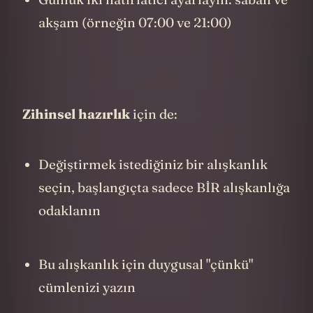
uygulama olasılığımız önemli ölçüde
artıyor.
Video günlüklerinde, alışkanlık hedefinizi:
Düşünüyorsunuz (zihinsel kodlama)
Sesli söylüyorsunuz (sözel kodlama)
Kendinizi görüyorsunuz (görsel
kodlama)