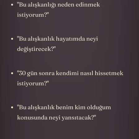
kalmasına yardımcı olması tesadüf değil.
Dünyadan uzakta yapayalnız bir adam.
Kendi kendine konuşmayacak da ne
yapacak? Aynı nörolojik mekanizmalar,
sizin de yeni alışkanlıklarınızı kalıcı hale
getirmenize ve kendi hayat filminizin
kontrolünü elinize almanıza yardımcı
olacak.
---
Ama öyle her şey toz pembe ya da
Mars
kırmızısı değil elbette. Ayna Konuşmaları
tekniğini uygularken bazı zorluklarla