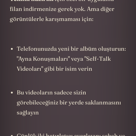
ediyorsunuz
Bu görsel ve işitsel kanıtlar, ilerlemenizi
matematiksel bir veri olmaktan çıkarıp,
duygusal bir hikayeye dönüştürüyor.
Beyin Hack: Çift Kodlama Etkisi
Paivio'nun "Çift Kodlama Teorisi"ne göre,
bir bilgiyi hem görsel hem de sözel olarak
işlediğimizde, o bilgiyi hatırlama ve