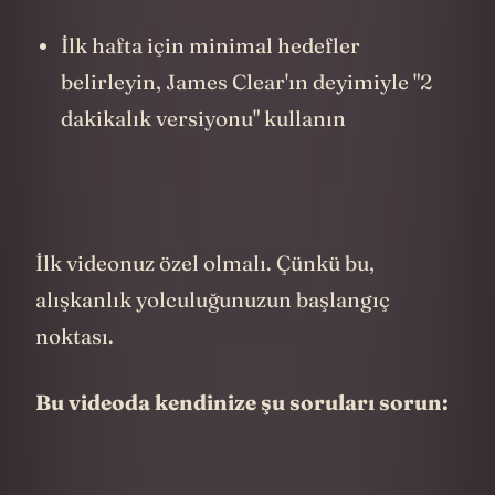
Daha sonra tekrar izliyorsunuz
(pekiştirme)
McGill Üniversitesi'ndeki nörologlar, bu
çoklu kodlama sürecinin, beynin
nöroplastisitesini (yeni nöral bağlantılar
kurma yeteneği) artırdığını ve yeni
davranışların daha hızlı yerleşmesini
sağladığını gösterdi.
Aslında, The Martian filmindeki Mark
Watney'in günlüklerinin onun hayatta