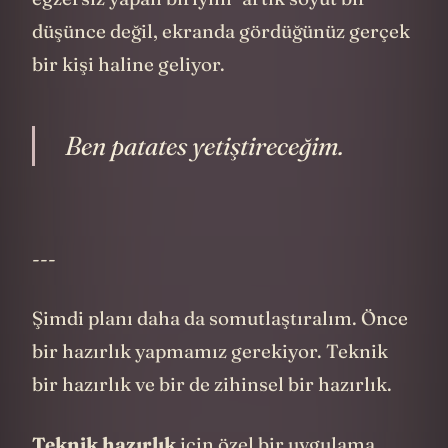
kutucuğu işaretler veya bir sayı yazarsınız.
Ama video günlüklerinde:
Yüz ifadenizi görüyorsunuz
Ses tonunuzu duyuyorsunuz
Enerji seviyenizdeki değişimleri
izliyorsunuz
Zaman içindeki fiziksel değişimleri fark