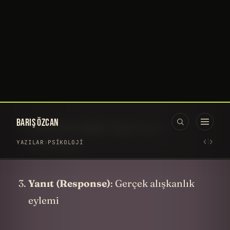
Eğer zorlandıysanız, suçlayıcı değil,
meraklı olun: "Neden zorlandım? Yarın
nasıl daha iyi olabilirim?"
Yarın için bir taahhüt ile bitirin
Her pazar günü bir video yayınlıyorum ya
ben 10 yıldır kesintisiz. İşte benim o
haftalık Pazar videosunu izleyip, beğenip,
paylaştıktan sonra kendi videolarınıza
geçin.