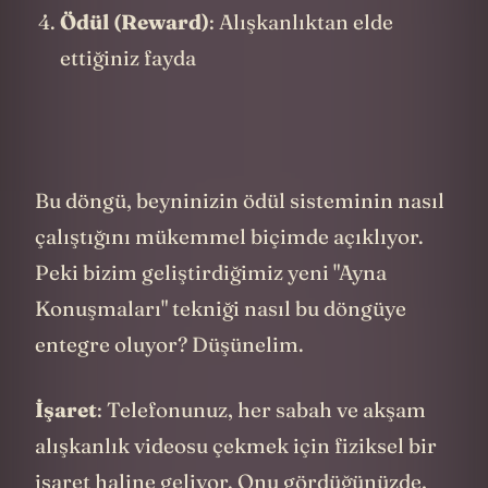
10-15 dakikanızı ayırıp, o haftaki tüm
videolarınızı kronolojik sırayla izleyin
Sonra o bilgiler kafanızda tazeyken
hemen bir "hafta sonu özeti" videosu
çekin
Bu videoda ilerlemenizi,
öğrendiklerinizi ve gelecek hafta için
hedeflerinizi özetleyin