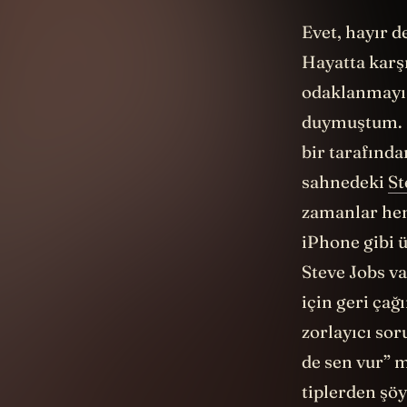
Evet, hayır 
Hayatta karş
odaklanmayı 
duymuştum. 
bir tarafında
sahnedeki
St
zamanlar hen
iPhone gibi 
Steve Jobs v
için geri çağ
zorlayıcı so
de sen vur” m
tiplerden şöy