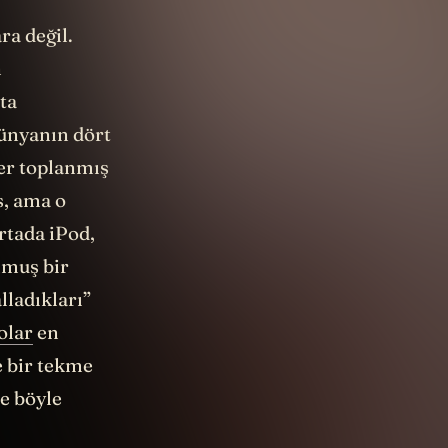
ra değil.
n
ta
dünyanın dört
ler toplanmış
s, ama o
rtada iPod,
lmuş bir
lladıkları”
olar
en
e bir tekme
te böyle