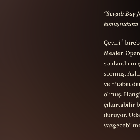
“Sevgili Bay
J
konuştuğunu b
3
Çeviri
bireb
Mealen OpenD
sonlandırmış
sormuş. Aslı
ve hitabet de
olmuş. Hangi
çıkartabilir
duruyor. Oda
vazgeçebilme