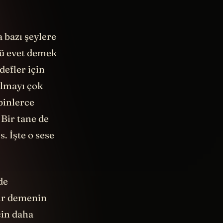
a bazı şeylere
kü evet demek
defler için
almayı çok
 binlerce
 Bir tane de
. İşte o sese
de
ır demenin
çin daha