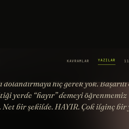
YAZILAR
KAVRAMLAR
1
Ba
ö
ö
11
fı dolandırmaya hiç gerek yok. Başarılı
ktiği yerde “hayır” demeyi öğrenmemiz
 Net bir şekilde. HAYIR. Çok ilginç bir