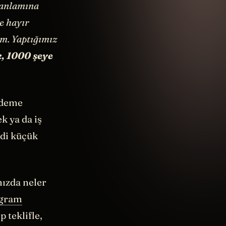
 anlamına
e hayır
ım. Yaptığımız
k, 1000 şeye
r deme
k ya da iş
ndi küçük
nızda neler
agram
 teklifle,