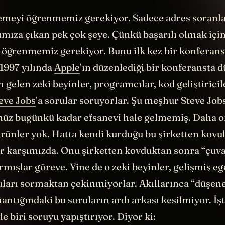
demeyi öğrenmemiz gerekiyor. Sadece adres soranla
ımıza çıkan pek çok şeye. Çünkü başarılı olmak içi
öğrenmemiz gerekiyor. Bunu ilk kez bir konferans
1997 yılında
Apple
’ın düzenlediği bir konferansta 
n gelen zeki beyinler, programcılar, kod geliştirici
eve Jobs
’a sorular soruyorlar. Şu meşhur Steve Job
üz bugünkü kadar efsanevi hale gelmemiş. Daha o
ürünler yok. Hatta kendi kurduğu bu şirketten kovu
ar karşımızda. Onu şirketten kovduktan sonra “çuva
ırmışlar göreve. Yine de o zeki beyinler, gelişmiş
eg
ruları sormaktan çekinmiyorlar. Akıllarınca “düşen
antığındaki bu soruların ardı arkası kesilmiyor. İş
le biri soruyu yapıştırıyor. Diyor ki: