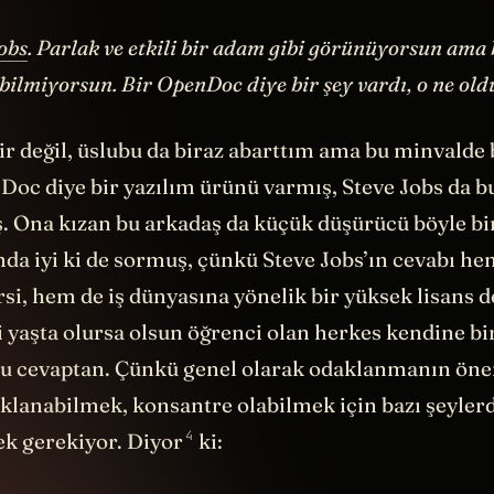
obs
. Parlak ve etkili bir adam gibi görünüyorsun ama
ilmiyorsun. Bir OpenDoc diye bir şey vardı, o ne old
ir değil, üslubu da biraz abarttım ama bu minvalde 
oc diye bir yazılım ürünü varmış, Steve Jobs da 
. Ona kızan bu arkadaş da küçük düşürücü böyle bi
nda iyi ki de sormuş, çünkü Steve Jobs’ın cevabı h
rsi, hem de iş dünyasına yönelik bir yüksek lisans d
 yaşta olursa olsun öğrenci olan herkes kendine bir
 bu cevaptan. Çünkü genel olarak odaklanmanın ön
klanabilmek, konsantre olabilmek için bazı şeyler
4
k gerekiyor.
Diyor
ki: