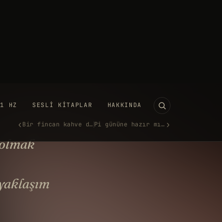
11 HZ
SESLI KITAPLAR
HAKKINDA
‹
›
Bir fincan kahve daha, ben gi…
Pi gününe hazır mıyız?
şarılı olmak için
ğrenmemiz gereken en
nemli kelime nedir?
 MART 2018
·
982 KELIME
YOUTUBE'DA IZLE →
 olmak
 yaklaşım