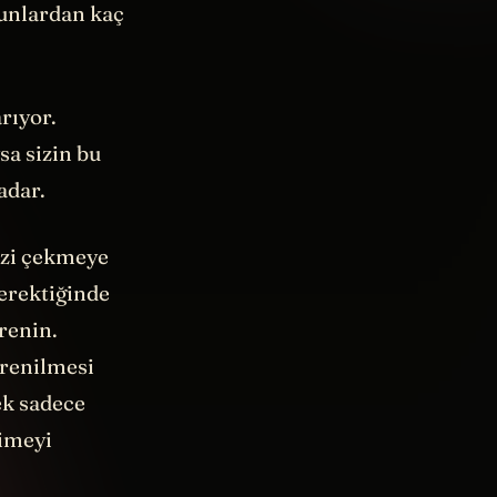
bunlardan kaç
rıyor.
a sizin bu
adar.
izi çekmeye
erektiğinde
renin.
ğrenilmesi
ek sadece
limeyi