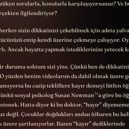
özüken sorularla, konularla karşılaşıyorsunuz? Ve 
erçekten ilgilendiriyor?
herkes sizin dikkatinizi çekebilmek için adeta yalva
cünüzü emip kendi üzerine çekmeye çalışıyor. Oys
lı. Ancak hayatta yapmak istediklerinize yetecek k
ir duruma soktum sizi yine. Çünkü ben de dikkatin
 O yüzden benim videolarım da dahil olmak üzere g
ramıyorsa bu cazip tekliflere hayır demeyi lütfen öğ
5
ünkü sosyal psikolog
Susan Newman
’a göre bu ö
yetenek. Hatta diyor ki bu doktor, “hayır” diyemem
z değil. Çocuklar doğdukları andan itibaren bu ke
üzere şartlanıyorlar. Bazen “hayır” dediklerinde