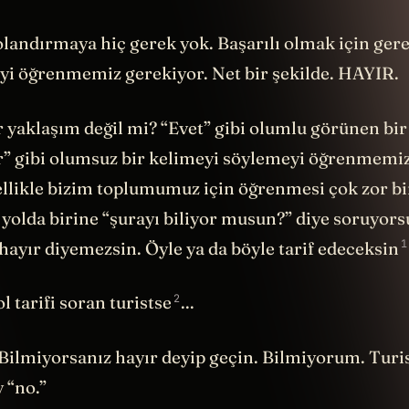
olandırmaya hiç gerek yok. Başarılı olmak için gere
yi öğrenmemiz gerekiyor. Net bir şekilde. HAYIR.
r yaklaşım değil mi? “Evet” gibi olumlu görünen bi
r” gibi olumsuz bir kelimeyi söylemeyi öğrenmemiz
llikle bizim toplumumuz için öğrenmesi çok zor bi
yolda birine “şurayı biliyor musun?” diye soruyors
1
hayır diyemezsin. Öyle ya da böyle
tarif edeceksin
2
ol tarifi soran
turistse
...
Bilmiyorsanız hayır deyip geçin. Bilmiyorum. Turi
 “no.”