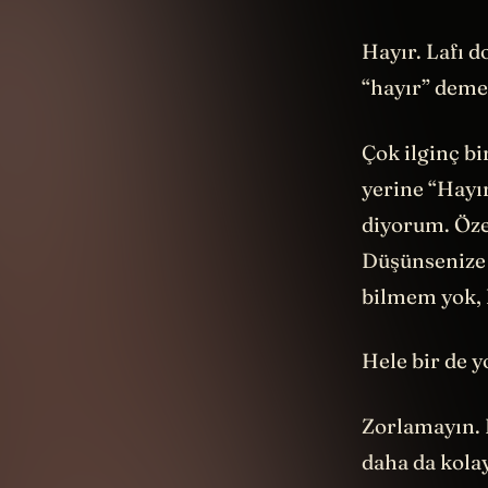
Hayır. Lafı d
“hayır” deme
Çok ilginç bi
yerine “Hayı
diyorum. Öze
Düşünsenize 
bilmem yok, 
Hele bir de y
Zorlamayın. 
daha da kolay