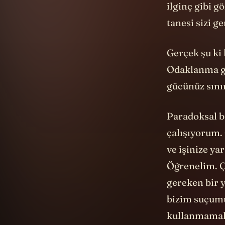
ilginç gibi g
tanesi sizi g
Gerçek şu ki 
Odaklanma gü
gücünüz sınır
Paradoksal b
çalışıyorum.
ve işinize ya
Öğrenelim. Ç
gereken bir 
bizim suçumu
kullanmamak 