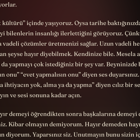
yorlar.
t kültürü” içinde yaşıyoruz. Oysa tarihe baktığınızd
i bilenlerin insanlığı ilerlettiğini görüyoruz. Çün
a vadeli çözümler üretmenizi sağlar. Uzun vadeli he
lan şeyse hayır diyebilmek. Kendinize bile. Mesela 
a da yapmayı çok istediğiniz bir şey var. Beyninizde
ın onu” “evet yapmalısın onu” diyen ses duyarsınız.
a ihtiyacın yok, alma ya da yapma” diyen cılız bir ses
ayın ve sesi sonuna kadar açın.
yır demeyi öğrendikten sonra başkalarına demeyi 
niz. Kibar olmayın demiyorum. Hayır demeden hay
un diyorum. Yaparsınız siz. Unutmayın bunu sizin i