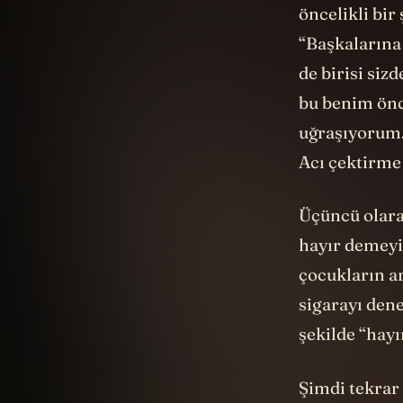
öncelikli bir
“Başkalarına 
de birisi siz
bu benim önce
uğraşıyorum.”
Acı çektirme
Üçüncü olara
hayır demeyi
çocukların a
sigarayı den
şekilde “hayı
Şimdi tekrar