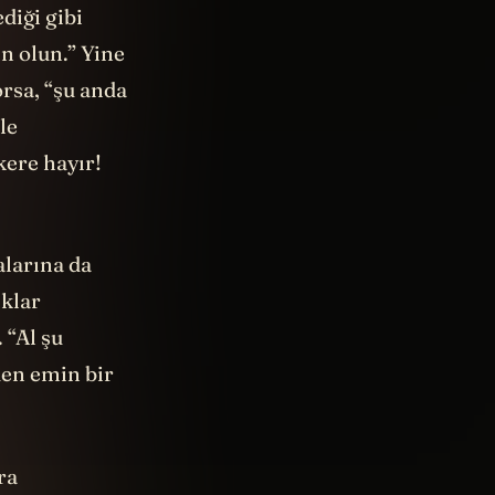
diği gibi
n olun.” Yine
orsa, “şu anda
le
kere hayır!
larına da
ıklar
 “Al şu
den emin bir
ra