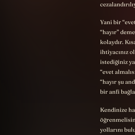
cezalandırılı
Yani bir “eve
“hayır” demey
kolaydır. Kıs
ihtiyacınız o
istediğiniz y
“evet almalıs
“hayır şu and
bir anfi bağl
Kendinize ha
öğrenmelisi
yollarını bul