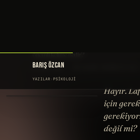
BARIŞ ÖZCAN
YAZILAR
›
PSIKOLOJI
Hayır. La
için gere
gerekiyor.
değil mi?