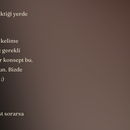
ktiği yerde
r kelime
 gerekli
r konsept bu.
un. Bizde
:)
st sorarsa