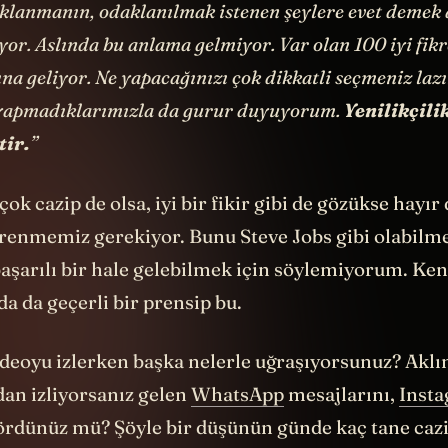
klanmanın, odaklanılmak istenen şeylere evet demek
ıyor. Aslında bu anlama gelmiyor. Var olan 100 iyi fikr
a geliyor. Ne yapacağınızı çok dikkatli seçmeniz laz
 yapmadıklarımızla da gurur duyuyorum.
Yenilikçili
tir.
”
 çok cazip de olsa, iyi bir fikir gibi de gözükse hayı
ğrenmemiz gerekiyor. Bunu Steve Jobs gibi olabilme
aşarılı bir hale gelebilmek için söylemiyorum. Ke
a da geçerli bir prensip bu.
ideoyu izlerken başka nelerle uğraşıyorsunuz? Aklı
dan izliyorsanız gelen
WhatsApp
mesajlarını,
Inst
ördünüz mü? Şöyle bir düşünün günde kaç tane cazip