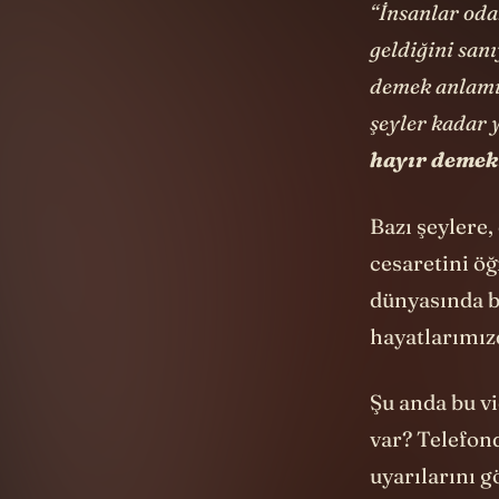
“İnsanlar oda
geldiğini san
demek anlamın
şeyler kadar
hayır demek
Bazı şeylere,
cesaretini ö
dünyasında b
hayatlarımızd
Şu anda bu v
var? Telefon
uyarılarını g