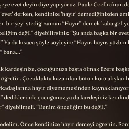
 şeye evet deyin diye yapıyoruz. Paulo Coelho’nun de
'evet' derken, kendinize 'hayır' demediğinizden emi
den bir şey istediği zaman “Hayır” demek kaba geliy
liğim değil” diyebilirsiniz: “Şu anda başka bir evet
 Ya da kısaca şöyle söyleyin: “Hayır, hayır, yüzbin 
6
bana...”
k kardeşinize, çocuğunuza başta olmak üzere başka
 öğretin. Çocuklukta kazanılan bütün kötü alışkanl
rkadaşlarına hayır diyememesinden kaynaklanıyor.
e” dediklerinde çocuğunuz ya da kardeşiniz kendin
r” diyebilmeli. “Benim önceliğim bu değil.”
 edelim. Önce kendinize hayır demeyi öğrenin. Son