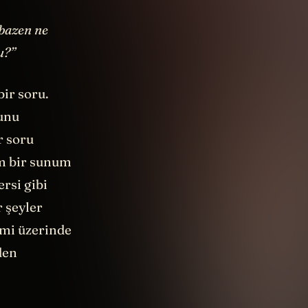
 bazen ne
u?”
bir soru.
bunu
r soru
em bir sunum
ersi gibi
 şeyler
emi üzerinde
den