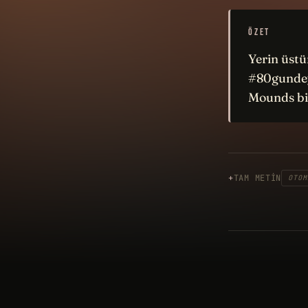
ÖZET
Yerin üstü
#80gundeya
Mounds bi
TAM METIN
OTOM