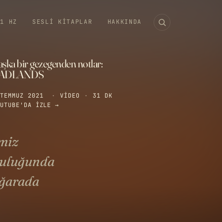
11 HZ
SESLI KITAPLAR
HAKKINDA
şka bir gezegenden notlar:
ADLANDS
TEMMUZ 2021
·
VIDEO
·
31 DK
UTUBE'DA IZLE →
imiz
culuğunda
ağarada