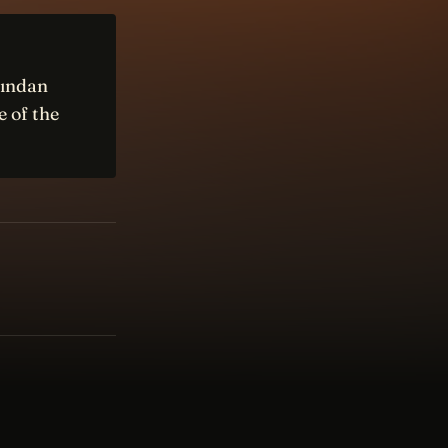
dından
 of the