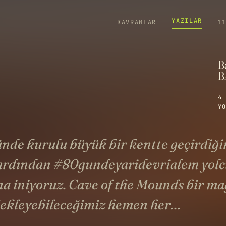
YAZILAR
KAVRAMLAR
1
Ba
B
4 
YO
ünde kurulu büyük bir kentte geçirdiğ
 ardından #80gundeyaridevrialem yol
ına iniyoruz. Cave of the Mounds bir m
ekleyebileceğimiz hemen her…