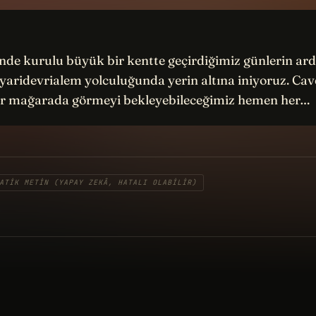
nde kurulu büyük bir kentte geçirdiğimiz günlerin ar
ridevrialem yolculuğunda yerin altına iniyoruz. Cave
r mağarada görmeyi bekleyebileceğimiz hemen her…
ATIK METIN (YAPAY ZEKÂ, HATALI OLABILIR)