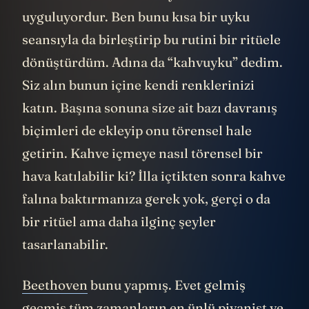
uyguluyordur. Ben bunu kısa bir uyku
seansıyla da birleştirip bu rutini bir ritüele
dönüştürdüm. Adına da “kahvuyku” dedim.
Siz alın bunun içine kendi renklerinizi
katın. Başına sonuna size ait bazı davranış
biçimleri de ekleyip onu törensel hale
getirin. Kahve içmeye nasıl törensel bir
hava katılabilir ki? İlla içtikten sonra kahve
falına baktırmanıza gerek yok, gerçi o da
bir ritüel ama daha ilginç şeyler
tasarlanabilir.
Beethoven
bunu yapmış. Evet gelmiş
geçmiş tüm zamanların en ünlü piyanist ve