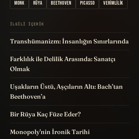
MONK
RÜYA
BEETHOVEN
PICASSO
VERIMLILIK
İLGILI IÇERIK
Transhümanizm: İnsanlığın Sınırlarında
Farklılık ile Delilik Arasında: Sanatçı
Olmak
Uşakların Üstü, Aşçıların Altı: Bach’tan
Beethoven’a
Bir Rüya Kaç Füze Eder?
Monopoly'nin İronik Tarihi