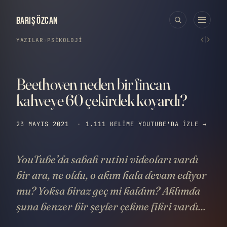
BARIŞ ÖZCAN
‹
›
YAZILAR
›
PSIKOLOJI
Beethoven neden bir fincan
kahveye 60 çekirdek koyardı?
23 MAYIS 2021
·
1.111 KELIME
YOUTUBE'DA IZLE →
YouTube’da sabah rutini videoları vardı
bir ara, ne oldu, o akım hala devam ediyor
mu? Yoksa biraz geç mi kaldım? Aklımda
şuna benzer bir şeyler çekme fikri vardı...