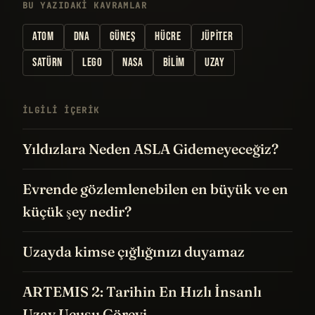
BU YAZIDAKI KAVRAMLAR
ATOM
DNA
GÜNEŞ
HÜCRE
JÜPITER
SATÜRN
LEGO
NASA
BILIM
UZAY
İLGILI IÇERIK
Yıldızlara Neden ASLA Gidemeyeceğiz?
Evrende gözlemlenebilen en büyük ve en
küçük şey nedir?
Uzayda kimse çığlığınızı duyamaz
ARTEMIS 2: Tarihin En Hızlı İnsanlı
Uzay Uçuşu Görevi