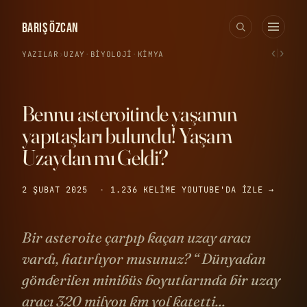
BARIŞ ÖZCAN
‹
›
YAZILAR
›
UZAY
·
BIYOLOJI
·
KIMYA
Bennu asteroitinde yaşamın
yapıtaşları bulundu! Yaşam
Uzaydan mı Geldi?
2 ŞUBAT 2025
·
1.236 KELIME
YOUTUBE'DA IZLE →
Bir asteroite çarpıp kaçan uzay aracı
vardı, hatırlıyor musunuz? “ Dünyadan
gönderilen minibüs boyutlarında bir uzay
aracı 320 milyon km yol katetti...