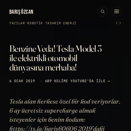
BARIŞ ÖZCAN
‹
›
YAZILAR
›
ROBOTIK
·
TASARIM
·
ENERJI
Benzine Veda! Tesla Model 3
ile elektrikli otomobil
dünyasına merhaba!
6 OCAK 2019
·
689 KELIME
YOUTUBE'DA IZLE →
Tesla alan herkese özel bir kod veriyorlar.
6 ay ücretsiz supercharge almak
isteyenler için benim kodum:
https://ts.la/baris60606 2019’daki