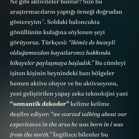
Ne gibi aktiviteler bunlar? Size bu
araştırmacıların yaptığı örneği doğrudan
7
göstereyim
. Soldaki baloncukta
gönüllünün kulağına söylenen şeyi
görüyoruz. Türkçesi:
“ikimiz de kuzeyli
olduğumuzdan hayatlarımız hakkında
hikayeler paylaşmaya başladık.”
Bu cümleyi
işiten kişinin beynindeki bazı bölgeler
hemen aktive oluyor ve bu aktivasyonu,
yeni geliştirilen yapay zeka teknolojisi yani
“semantik dekoder”
kelime kelime
deşifre ediyor:
“we started talking about our
experiences in the area he was born in i was
from the north.”
İngilizce bilenler bu