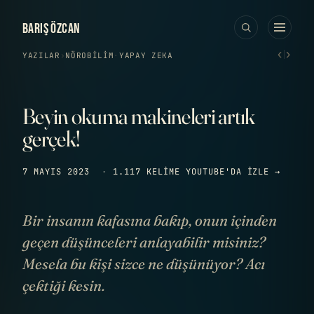
BARIŞ ÖZCAN
‹
›
YAZILAR
›
NÖROBILIM
·
YAPAY ZEKA
Beyin okuma makineleri artık
gerçek!
7 MAYIS 2023
·
1.117 KELIME
YOUTUBE'DA IZLE →
Bir insanın kafasına bakıp, onun içinden
geçen düşünceleri anlayabilir misiniz?
Mesela bu kişi sizce ne düşünüyor? Acı
çektiği kesin.