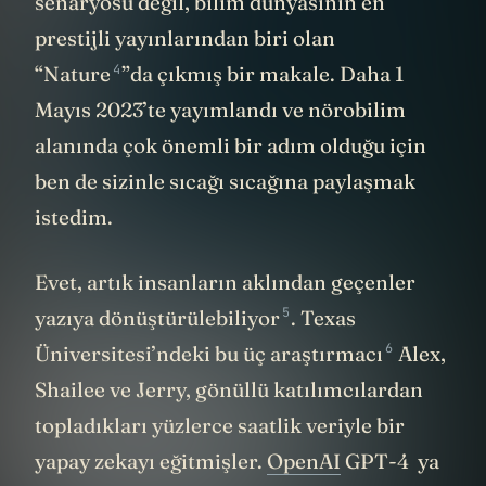
senaryosu değil, bilim dünyasının en
prestijli yayınlarından biri olan
4
“
Nature
”da çıkmış bir makale. Daha 1
Mayıs 2023’te yayımlandı ve nörobilim
alanında çok önemli bir adım olduğu için
ben de sizinle sıcağı sıcağına paylaşmak
istedim.
Evet, artık insanların aklından geçenler
5
yazıya
dönüştürülebiliyor
. Texas
6
Üniversitesi’ndeki
bu üç araştırmacı
Alex,
Shailee ve Jerry, gönüllü katılımcılardan
topladıkları yüzlerce saatlik veriyle bir
yapay zekayı eğitmişler.
OpenAI
GPT-4 ya