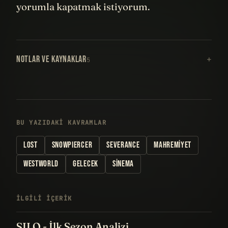
yorumla kapatmak istiyorum.
NOTLAR VE KAYNAKLAR
5
BU YAZIDAKI KAVRAMLAR
LOST
SNOWPIERCER
SEVERANCE
MAHREMIYET
WESTWORLD
GELECEK
SINEMA
İLGILI IÇERIK
SILO - İlk Sezon Analizi