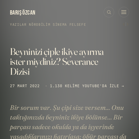
BARIŞ ÖZCAN
‹
›
YAZILAR
›
NÖROBILIM
·
SINEMA
·
FELSEFE
Beyninizi çiple ikiye ayırma
ister miydiniz? Severance
Dizisi
27 MART 2022
·
1.130 KELIME
YOUTUBE'DA IZLE →
Bir sorum var. Şu çipi size versem... Onu
taktığınızda beyniniz ikiye bölünse... Bir
parçası sadece okulda ya da işyerinde
yaşadıklarınızı hatırlasa; öbür parçası da