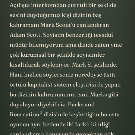
Açılışta interkomdan cızırtılı bir şekilde
sesini duyduğumuz kişi dizinin baş
kahramanı Mark Scout’u canlandıran
Adam Scott. Soyisim benzerliği tesadüf
müdür bilemiyorum ama dizide zaten yine
çok kurumsal bir şekilde soyisimler
kısaltılarak söyleniyor. Mark S. şeklinde.
Hani hızlıca söylerseniz neredeyse üstü
örtülü kapitalist sistem eleştirisi de yapan
bu dizinin kahramanının ismi Marks gibi
duyuluyor diyebiliriz.
Parks and
3
Recreation
dizisinde keşfettiğim bu usta
oyuncu aynı bedende iki farklı kimliği
canlandırma konusunda gerçekten çok