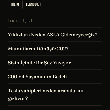
DNA
EKOSISTEM
HÜCRE
ROMA
JURASSIC PARK
BILIM
TEKNOLOJI
İLGILI IÇERIK
Yıldızlara Neden ASLA Gidemeyeceğiz?
Mamutların Dönüşü: 2027
Sisin İçinde Bir Şey Yaşıyor
200 Yıl Yaşamanın Bedeli
Tesla sahipleri neden arabalarını
gizliyor?