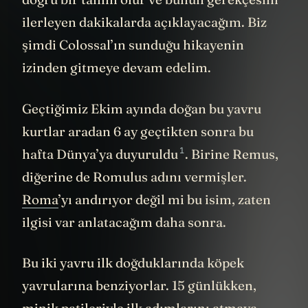
doğru bir tanım olur ve bunun gerekçesini
ilerleyen dakikalarda açıklayacağım. Biz
şimdi Colossal’ın sunduğu hikayenin
izinden gitmeye devam edelim.
Geçtiğimiz Ekim ayında doğan bu yavru
kurtlar aradan 6 ay geçtikten sonra bu
1
hafta
Dünya’ya duyuruldu
. Birine Remus,
diğerine de Romulus adını vermişler.
Roma
’yı andırıyor değil mi bu isim, zaten
ilgisi var anlatacağım daha sonra.
Bu iki yavru ilk doğduklarında köpek
yavrularına benziyorlar. 15 günlükken,