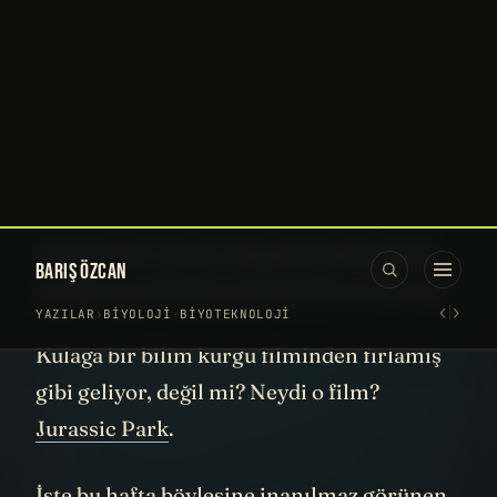
canlıyı, bugünün dünyasında yeniden
canlandırmak mümkün mü sizce?
Ulukurt geri döndü! (mü?)
Tam 10 bin yıldır yeryüzünden tamamen
silinmiş, sadece fosillerinden bildiğimiz
efsanevi bir canlıyı, bugünün dünyasında
yeniden canlandırmak mümkün mü sizce?
Kulağa bir bilim kurgu filminden fırlamış
gibi geliyor, değil mi? Neydi o film?
Jurassic Park
.