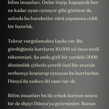
sosyal düzenin farkına varma evresi diyor
bilim insanları. Onlar itişip, kapışarak her
ne kadar oyun oynuyor gibi görünse de,
aslında bu hareketler sürü yaşamına ciddi
bir hazırlık.
Tekrar vurgulamakta fayda var. Bu
gördüğünüz kurtların 10.000 yıl önce nesli
tükenmişti. Şu anda gizli bir yerdeki 2000
dönümlük çitlerle çevrili özel bir arazide
serbestçe koşturup oynayan bu kurtlardan
Dünya’da sadece iki tane var-dı.
Bilim insanları bu iki erkek kurttan sonra