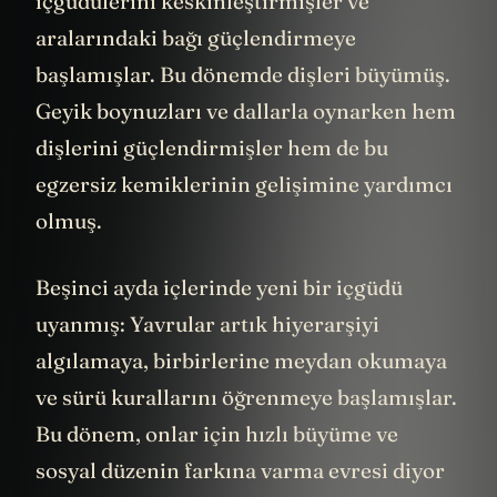
içgüdülerini keskinleştirmişler ve
aralarındaki bağı güçlendirmeye
başlamışlar. Bu dönemde dişleri büyümüş.
Geyik boynuzları ve dallarla oynarken hem
dişlerini güçlendirmişler hem de bu
egzersiz kemiklerinin gelişimine yardımcı
olmuş.
Beşinci ayda içlerinde yeni bir içgüdü
uyanmış: Yavrular artık hiyerarşiyi
algılamaya, birbirlerine meydan okumaya
ve sürü kurallarını öğrenmeye başlamışlar.
Bu dönem, onlar için hızlı büyüme ve