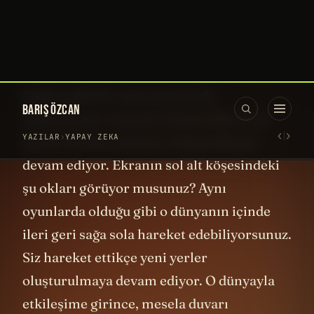
üretiyor.
Yani şu anda izlediğiniz görüntüler
önceden 3 boyutlu modelleme
programlarıyla hazırlanmadı. Unreal
Engine gibi bir oyun motoru da
kullanılmadı. Yazarak oluşturuldu ve siz
içinde hareket ederken oluşturulmaya
devam ediyor. Ekranın sol alt köşesindeki
şu okları görüyor musunuz? Aynı
oyunlarda olduğu gibi o dünyanın içinde
ileri geri sağa sola hareket edebiliyorsunuz.
Siz hareket ettikçe yeni yerler
oluşturulmaya devam ediyor. O dünyayla