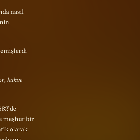
mda nasıl
inin
demişlerdi
or, kahve
582’de
ce meşhur bir
tik olarak