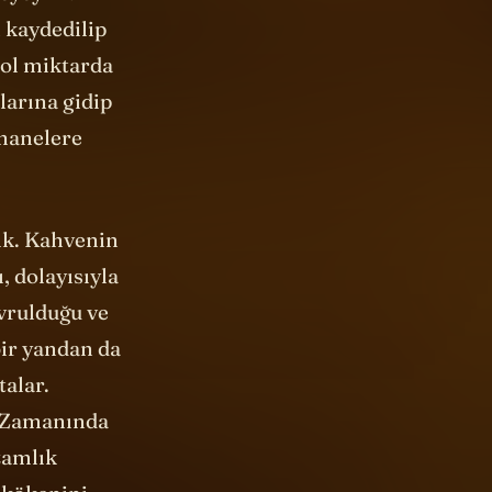
leyeyim.
 kaydedilip
bol miktarda
larına gidip
hanelere
ık. Kahvenin
, dolayısıyla
avrulduğu ve
bir yandan da
talar.
. Zamanında
zamlık