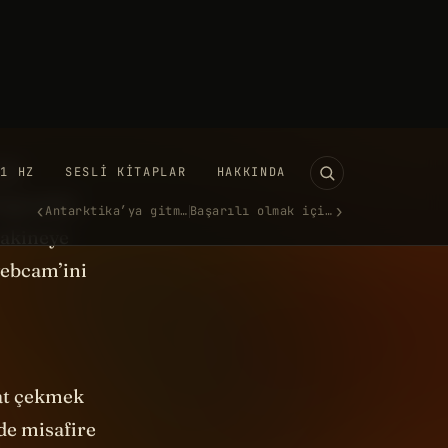
a hikayenin
n de onu
yacağım.
’de
fağındaki
makineye
webcam’ini
kat çekmek
de misafire