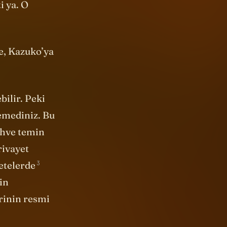
i ya. O
re, Kazuko’ya
bilir. Peki
remediniz. Bu
ahve temin
rivayet
3
etelerde
in
rinin resmi