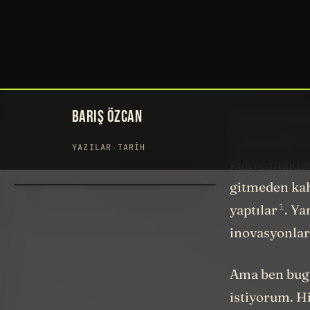
fincanlarla, 
Şimdi siz de
de sonunu an
taşıyan kabı
Anlatmaya ba
Cambridge Ün
kahve makine
gitmeden kah
1
yaptılar
. Ya
inovasyonlara
Ama ben bugü
istiyorum. H