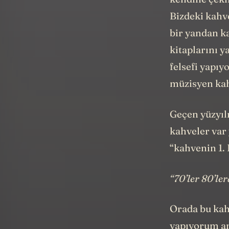
kendine çekmi
Bizdeki kahve
bir yandan ka
kitaplarını y
felsefi yapıy
müzisyen kah
Geçen yüzyılı
kahveler var 
“kahvenin 1. 
“70’ler 80’ler
Orada bu kah