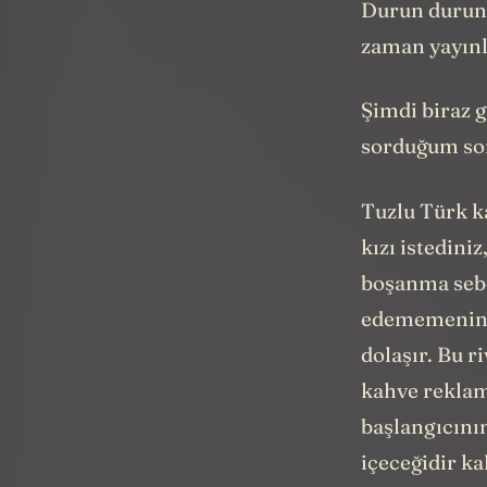
Durun durun 
zaman yayınl
Şimdi biraz g
sorduğum sor
Tuzlu Türk ka
kızı istedini
boşanma sebe
edememenin k
dolaşır. Bu r
kahve reklamı
başlangıcını
içeceğidir ka