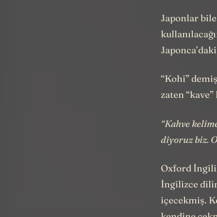
Japonlar bil
kullanılacağı
Japonca’daki
“Kohi” demiş
zaten “kave”
“Kahve kelime
diyoruz biz. 
Oxford İngil
İngilizce di
içecekmiş. K