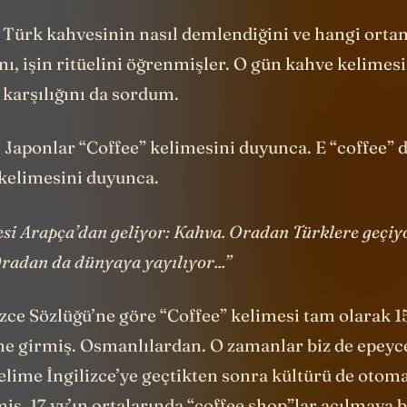
e Türk kahvesinin nasıl demlendiğini ve hangi orta
nı, işin ritüelini öğrenmişler. O gün kahve kelimes
 karşılığını da sordum.
 Japonlar “Coffee” kelimesini duyunca. E “coffee” 
 kelimesini duyunca.
si Arapça’dan geliyor: Kahva. Oradan Türklere geçiy
Oradan da dünyaya yayılıyor...”
izce Sözlüğü’ne göre “Coffee” kelimesi tam olarak 1
line girmiş. Osmanlılardan. O zamanlar biz de epey
elime İngilizce’ye geçtikten sonra kültürü de otoma