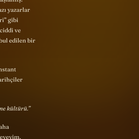
başlamış.
azı yazarlar
i” gibi
ciddi ve
bul edilen bir
nstant
arihçiler
ne kültürü.”
daha