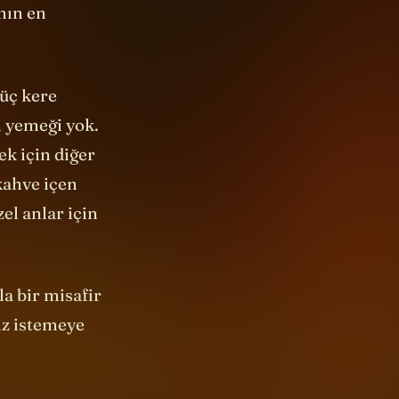
nın en
üç kere
 yemeği yok.
ek için diğer
kahve içen
el anlar için
la bir misafir
ız istemeye