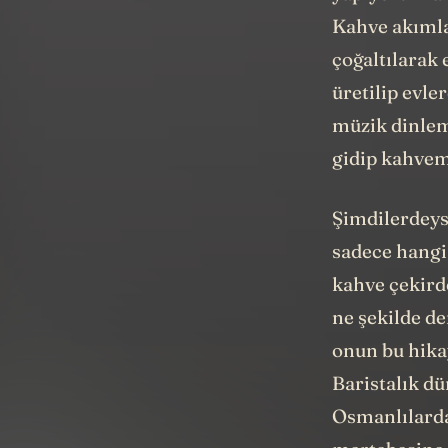
yapıyorum am
Kahve akımla
çoğaltılarak
üretilip evle
müzik dinlem
gidip kahvemi
Şimdilerdeys
sadece hangi 
kahve çekirde
ne şekilde d
onun bu hikay
Baristalık d
Osmanlılarda