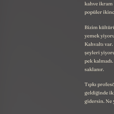
kahve ikram 
popüler ikinci
Bizim kültür
yemek yiyoru
Kahvaltı var.
şeyleri yiyor
pek kalmadı. 
saklanır.
Tıpkı profesö
geldiğinde ik
gidersin. Ne 