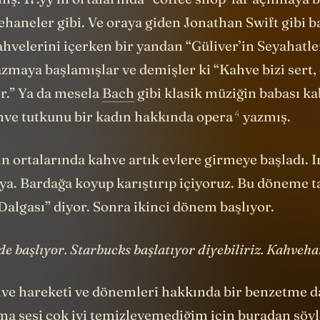
ş. 17.yy’ın ortalarında “coffee shop”lar açılmaya 
haneler gibi. Ve oraya giden Jonathan Swift gibi b
hvelerini içerken bir yandan “Güliver’in Seyahatler
azmaya başlamışlar ve demişler ki “Kahve bizi sert, 
or.” Ya da mesela
Bach
gibi klasik müziğin babası ka
4
ve tutkunu bir kadın hakkında
opera
yazmış.
n ortalarında kahve artık evlere girmeye başladı. I
ya. Bardağa koyup karıştırıp içiyoruz. Bu döneme t
Dalgası” diyor. Sonra ikinci dönem başlıyor.
de başlıyor. Starbucks başlatıyor diyebiliriz. Kahveha
ve hareketi ve dönemleri hakkında bir benzetme 