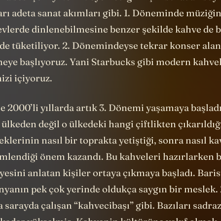
a sesi çok iyi temizleyemediğim için buradan söy
rı adeta sanat akımları gibi. 1. Döneminde müziğin
 evlerde dinlenebilmesine benzer şekilde kahve de 
rde tüketiliyor. 2. Dönemindeyse tekrar konser alan
eye başlıyoruz. Yani Starbucks gibi modern kahve
zi içiyoruz.
e 2000’li yıllarda artık 3. Dönemi yaşamaya başlad
ülkeden değil o ülkedeki hangi çiftlikten çıkarıldığı
klerinin nasıl bir toprakta yetiştiği, sonra nasıl k
emlendiği önem kazandı. Bu kahveleri hazırlarken 
esini anlatan kişiler ortaya çıkmaya başladı. Baris
ünyanın pek çok yerinde oldukça saygın bir meslek
 sarayda çalışan “kahvecibaşı” gibi. Bazıları sadra