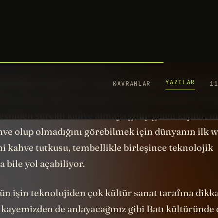
bardaklarla, kaplarla geri dönüyor.
 kendinize bir kahve kapın, çünkü videonun sonund
latacağım ve o zaman elinizde tuttuğunuz kahveni
n da bir anlamı olacak. İpucu veriyorum, fal bakma
şladığım hikayemiz orada geçmiyor ama İngiltere
iversitesi’nde bu profesör gibi üniversitenin mut
sinden sürekli kahve almaya gidip gelen kişiler, 
ve olup olmadığını görebilmek için dünyanın ilk 
ni kahve tutkusu, tembellikle birleşince teknolojik
 bile yol açabiliyor.
n işin teknolojiden çok kültür sanat tarafına dik
ikayemizden de anlayacağınız gibi Batı kültüründe 