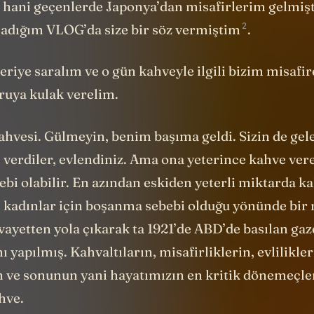
hani geçenlerde Japonya’dan misafirlerim gelmişt
2
adığım VLOG’da size bir söz
vermiştim
.
eriye saralım ve o gün kahveyle ilgili bizim misafi
uya kulak verelim.
hvesi. Gülmeyin, benim başıma geldi. Sizin de gele
z, verdiler, evlendiniz. Ama ona yeterince kahve ve
bi olabilir. En azından eskiden yeterli miktarda k
adınlar için boşanma sebebi olduğu yönünde bir 
ivayetten yola çıkarak ta 1921’de ABD’de basılan
gaz
 yapılmış. Kahvaltıların, misafirliklerin, evlilikler
n ve sonunun yani hayatımızın en kritik dönemeçle
hve.