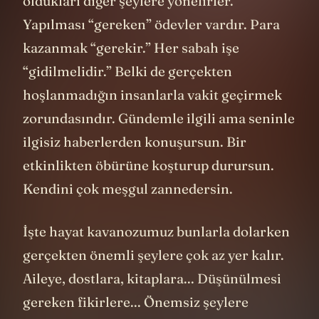
oldukları diğer şeylere yönelirler.
Yapılması “gereken” ödevler vardır. Para
kazanmak “gerekir.” Her sabah işe
“gidilmelidir.” Belki de gerçekten
hoşlanmadığın insanlarla vakit geçirmek
zorundasındır. Gündemle ilgili ama seninle
ilgisiz haberlerden konuşursun. Bir
etkinlikten öbürüne koşturup durursun.
Kendini çok meşgul zannedersin.
İşte hayat kavanozumuz bunlarla dolarken
gerçekten önemli şeylere çok az yer kalır.
Aileye, dostlara, kitaplara... Düşünülmesi
gereken fikirlere... Önemsiz şeylere