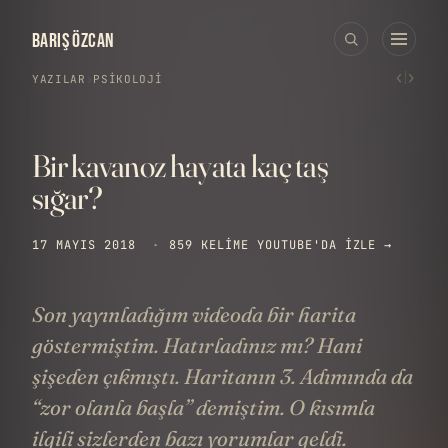
BARIŞ ÖZCAN
‹
›
YAZILAR
›
PSIKOLOJI
Bir kavanoz hayata kaç taş
sığar?
17 MAYIS 2018
·
859 KELIME
YOUTUBE'DA IZLE →
Son yayınladığım videoda bir harita
göstermiştim. Hatırladınız mı? Hani
şişeden çıkmıştı. Haritanın 3. Adımında da
“zor olanla başla” demiştim. O kısımla
ilgili sizlerden bazı yorumlar geldi.