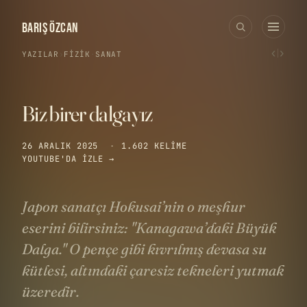
BARIŞ ÖZCAN
‹
›
YAZILAR
›
FIZIK
·
SANAT
Biz birer dalgayız
26 ARALIK 2025
·
1.602 KELIME
YOUTUBE'DA IZLE →
Japon sanatçı Hokusai’nin o meşhur
eserini bilirsiniz: "Kanagawa’daki Büyük
Dalga." O pençe gibi kıvrılmış devasa su
kütlesi, altındaki çaresiz tekneleri yutmak
üzeredir.