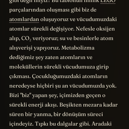
gibi değil miyiz? Bu tablonun minik
LEGO
parçalarından oluşması gibi biz de
atomlardan
oluşuyoruz ve vücudumuzdaki
atomlar sürekli değişiyor. Nefesle oksijen
alıp, CO₂ veriyoruz; su ve besinlerle atom
alışverişi yapıyoruz. Metabolizma
dediğimiz şey zaten atomların ve
moleküllerin sürekli vücudumuza girip
çıkması. Çocukluğumuzdaki atomların
neredeyse hiçbiri şu an vücudumuzda yok.
Bizi "biz" yapan şey, içimizden geçen o
sürekli enerji akışı. Beşikten mezara kadar
süren bir yanma, bir dönüşüm süreci
içindeyiz. Tıpkı bu dalgalar gibi. Aradaki