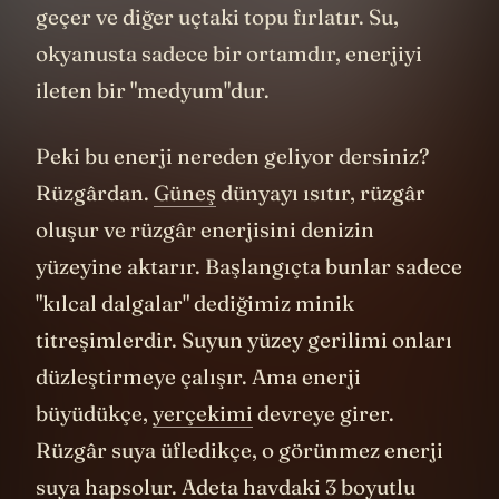
geçer ve diğer uçtaki topu fırlatır. Su,
okyanusta sadece bir ortamdır, enerjiyi
ileten bir "medyum"dur.
Peki bu enerji nereden geliyor dersiniz?
Rüzgârdan.
Güneş
dünyayı ısıtır, rüzgâr
oluşur ve rüzgâr enerjisini denizin
yüzeyine aktarır. Başlangıçta bunlar sadece
"kılcal dalgalar" dediğimiz minik
titreşimlerdir. Suyun yüzey gerilimi onları
düzleştirmeye çalışır. Ama enerji
büyüdükçe,
yerçekimi
devreye girer.
Rüzgâr suya üfledikçe, o görünmez enerji
suya hapsolur. Adeta havdaki 3 boyutlu