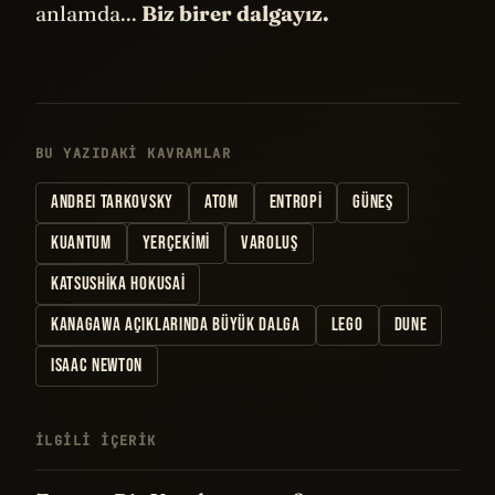
anlamda...
Biz birer dalgayız.
BU YAZIDAKI KAVRAMLAR
ANDREI TARKOVSKY
ATOM
ENTROPI
GÜNEŞ
KUANTUM
YERÇEKIMI
VAROLUŞ
KATSUSHIKA HOKUSAI
KANAGAWA AÇIKLARINDA BÜYÜK DALGA
LEGO
DUNE
ISAAC NEWTON
İLGILI IÇERIK