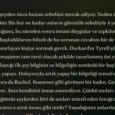
şeyden önce bunun sebebini merak ediyor. Neden 
m Biz her ne kadar onların güvenlik sebebiyle 4 yıl
uğunu, bu süreden sonra insani duygular ve tepkile
başladıklarını bilsek de bu sorunun cevabını bir de
asarlayan kişiye sormak gerek. Deckard'ın Tyrell şi
rmaşanın tam tersi olacak şekilde tasarlanmış üst 
laştığı ilk şey bilginin ve bilgeliğin sembolü bir b
, yapayı. Dolayısıyla artık yapay bir bilgeliği temsil
onra da Rachel. Kusursuz gibi görünen bir kadın. Ge
ant. Ama kendisini insan zannediyor. Çünkü anıları
ğümüz şeylerden biri de anıları temsil eden fotoğra
 varsa o artık insan gibi midir? Yaşadığımız anlarda