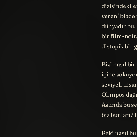
dizisindekile
veren "blade 
dünyadır bu.
bir film-noir
distopik bir 
Bizi nasıl bi
içine sokuyo
seviyeli insa
Olimpos dağı
Aslında bu ş
biz bunları? 
Peki nasıl bu