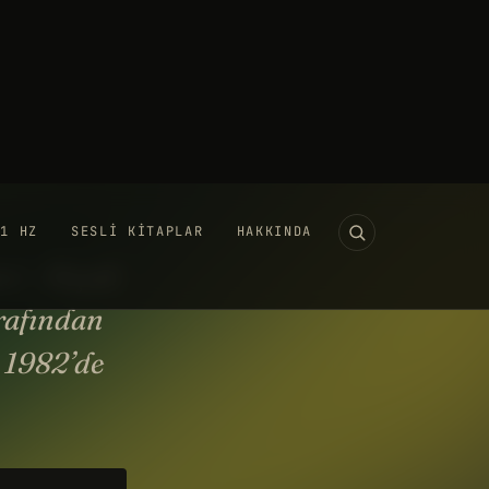
11 HZ
SESLI KITAPLAR
HAKKINDA
ade Runner - Film Analizi
EKIM 2017
·
VIDEO
·
10 DK
UTUBE'DA IZLE →
r - Bıçak
arafından
n 1982’de