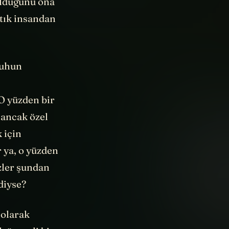
olduğunu ona
tık insandan
ruhun
O yüzden bir
 ancak özel
 için
r ya, o yüzden
izler şundan
diyse?
 olarak