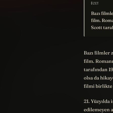
ÖZET
Bazı filml
film. Roma
Scott tara
Bazı filmler
film. Roman
tarafından 19
olsa da hika
filmi birlikt
21. Yüzyılda 
edilemeyen a