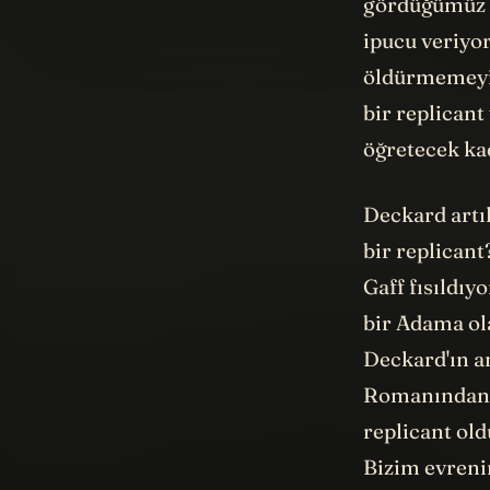
gördüğümüz r
ipucu veriyor
öldürmemeyi 
bir replicant
öğretecek kad
Deckard artı
bir replicant
Gaff fısıldıy
bir Adama ol
Deckard'ın an
Romanından f
replicant old
Bizim evreni