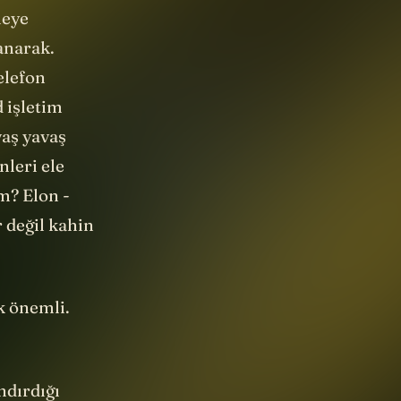
meye
lanarak.
elefon
 işletim
vaş yavaş
nleri ele
im? Elon -
 değil kahin
k önemli.
ndırdığı