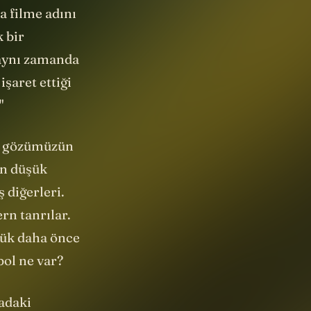
a filme adını
k bir
 aynı zamanda
şaret ettiği
"
nda gözümüzün
en düşük
 diğerleri.
rn tanrılar.
tük daha önce
bol ne var?
yadaki