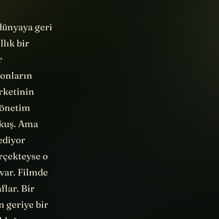
dünyaya geri
lık bir
r
 onların
rketinin
yönetim
aykuş. Ama
 ediyor
rçekteyse o
 var. Filmde
flar. Bir
n geriye bir