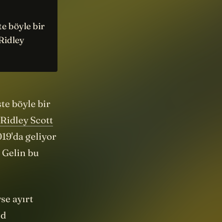
e böyle bir
Ridley
şte böyle bir
Ridley Scott
19'da geliyor
 Gelin bu
se ayırt
ld