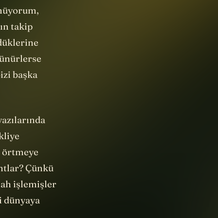
ünüyorum,
ın takip
düklerine
şünürlerse
izi başka
yazılarında
kliye
ri örtmeye
antlar? Çünkü
nah işlemişler
ki dünyaya