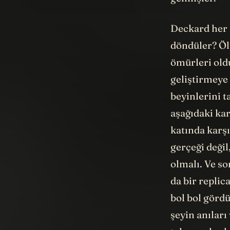
gelmişler.
Deckard her 
döndüler? Ölü
ömürleri old
geliştirmeye 
beyinlerini t
aşağıdaki ka
katında karşı
gerçeği değil
olmalı. Ve s
da bir replic
bol bol gördü
şeyin anıları