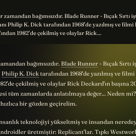
er zamandan bağımsızdır. Blade Runner - Bıçak Sırtı işt
nı Philip K. Dick tarafından 1968’de yazılmış ve filmi 
fından 1982’de çekilmiş ve olaylar Rick…
 zamandan bağımsızdır.
Blade Runner
- Bıçak Sırtı i
ı
Philip K. Dick
tarafından 1968'de yazılmış ve filmi
82'de çekilmiş ve olaylar Rick Deckard'ın başına 20
yesi tüm zamanlarda anlatılmaya değer... Neden mi?
e hızlıca bir gözden geçirelim.
insanlık teknolojiyi yükseltmiş ve insandan neredey
ndroidler üretmiştir: Replicant'lar. Tıpkı Westwor