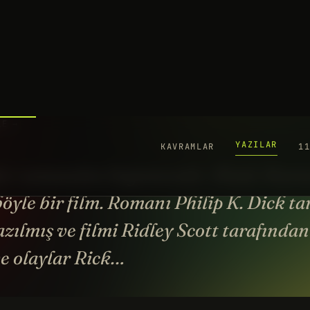
YAZILAR
KAVRAMLAR
1
Bl
1 
YO
ler zamandan bağımsızdır. Blade Runne
 böyle bir film. Romanı Philip K. Dick t
zılmış ve filmi Ridley Scott tarafında
ve olaylar Rick…