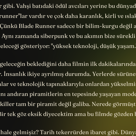
r gibi. Vahşi batıdaki ödül avcıları yerine bu dünyad
runner"lar vardır ve çok daha karanlık, kirli ve ısla
 Çünkü Blade Runner sadece bir bilim-kurgu değil
. Aynı zamanda siberpunk ve bu akımın bize sürekli i
geleceği gösteriyor: "yüksek teknoloji, düşük yaşam.
r geleceğin beklediğini daha filmin ilk dakikaları
r. İnsanlık ikiye ayrılmış durumda. Yerlerde sürün
nlar ve teknolojik tapınaklarıyla onlardan yükselmiş
nı andıran piramitlerin en tepesinde yaşayan mode
ekiller tam bir piramit değil galiba. Nerede görmüş
Bir tek göz eksik diyecektim ama bu filmde gözden 
 hale gelmişiz? Tarih tekerrürden ibaret gibi. Dün