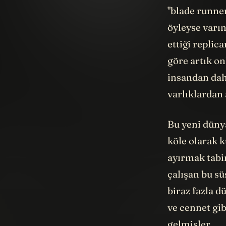
"blade runne
öyleyse varım
ettiği replic
göre artık on
insandan dah
varlıklardan 
Bu yeni dünya
köle olarak k
ayırmak tabir
çalışan bu sü
biraz fazla d
ve cennet gi