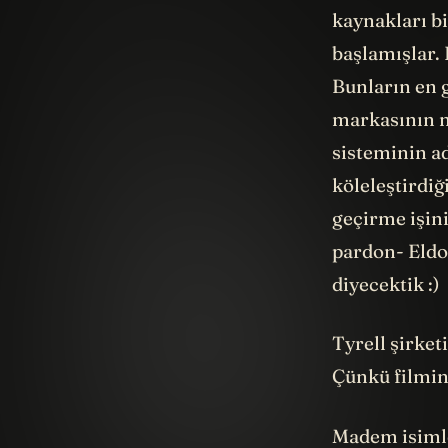
kaynakları bi
başlamışlar. 
Bunların en g
markasının n
sisteminin ad
köleleştirdiğ
geçirme işini
pardon- Eldon
diyecektik :)
Tyrell şirket
Çünkü filmin
Madem isimle