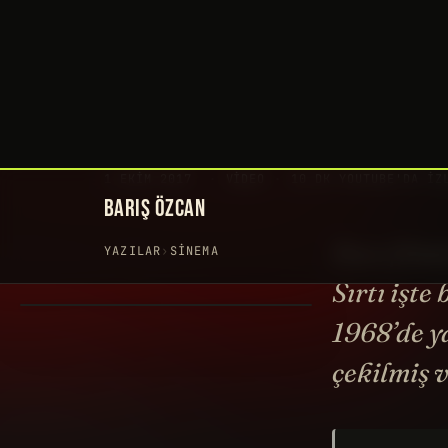
BARIŞ ÖZCAN
YAZILAR
›
SINEMA
Bazı film
Sırtı işte
1968’de ya
çekilmiş 