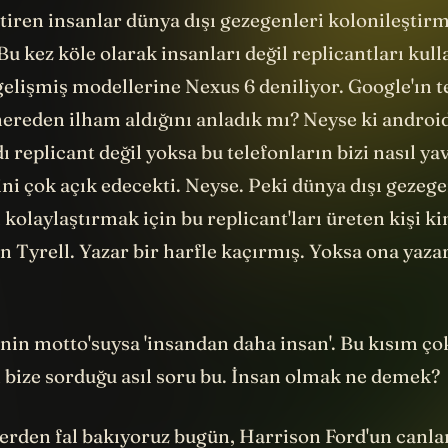
tiren insanlar dünya dışı gezegenleri kolonileştir
Bu kez köle olarak insanları değil replicantları kul
elişmiş modellerine Nexus 6 deniliyor. Google'ın t
ereden ilham aldığını anladık mı? Neyse ki android
ı replicant değil yoksa bu telefonların bizi nasıl ya
ini çok açık edecekti. Neyse. Peki dünya dışı gezege
 kolaylaştırmak için bu replicant'ları üreten kişi k
 Tyrell. Yazar bir harfle kaçırmış. Yoksa ona yazar
inin motto'suysa 'insandan daha insan'. Bu kısım ço
 bize sorduğu asıl soru bu. İnsan olmak ne demek?
rden fal bakıyoruz bugün, Harrison Ford'un canla