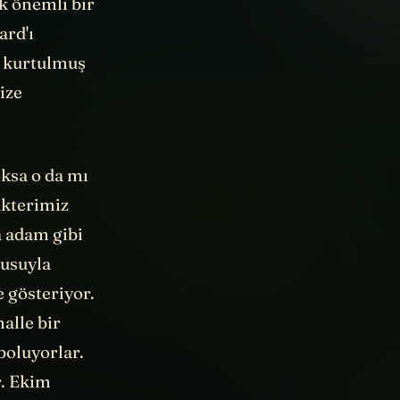
k önemli bir
ard'ı
n kurtulmuş
ize
ksa o da mı
akterimiz
a adam gibi
cusuyla
e gösteriyor.
alle bir
boluyorlar.
r. Ekim