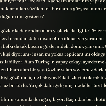
 kalmıyor mu? Deckard, Rachel'ın anılarının yapay 
anaklarından süzülen tek bir damla gözyaşı onun ar
lduğunu mu gösterir?
 gözler kadar ondan akan yaşlarla da ilgili. Gözler 
ler. İnsandan daha insan olma iddiasıyla yaratılan
ın belki de tek kusuru gözlerindeki donuk yansıma. 
n kişi diyorum- insan mı yoksa replicant mı olduğu
laşılabiliyor. Alan Turing'in yapay zekayı ayırdetmek
ten ilham alan bir şey. Gözler yalan söylemez derle
kişi gözünün içine bakıyor. Fakat izleyici olarak b
uz bir türlü. Ya çok daha gelişmiş modeller üretil
filmin sonunda doruğa çıkıyor. Başından beri kötü