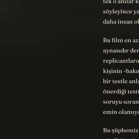
tek o anılar
söyleyince y
daha insan o
Bu film en az
aynasıdır der
replicantlar
kişinin -bakı
bir testle an
önerdiği test
soruyu soran 
emin olamıyor
Bu şüphemiz 