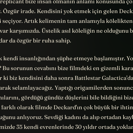
eplicant bize insan olmanın anlamı konusunda ço
. Özgür irade. Kendisini yok etmek için gelen Deck
seçiyor. Artık kelimenin tam anlamıyla kölelikte
 var karşımızda. Üstelik asıl köleliğin ne olduğunu b
ar da özgür bir ruha sahip.
k kendi insanlığından şüphe etmeye başlamıştır. Yo
? Bu sorunun cevabını bize filmdeki en gizemli kar
or ki biz kendisini daha sonra Battlestar Galactica'd
arak selamlayacağız. Yaptığı origamilerden sonun
ılarını, gördüğü gündüz düşlerini bile bildiğini biz
arklı olarak filmde Deckard'ın çok büyük bir ihtim
uğunu anlıyoruz. Sevdiği kadını da alıp ortadan kay
mizde 35 kendi evrenlerinde 30 yıldır ortada yokla