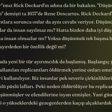
r"ımız Rick Deckard'ın adına da bir bakalım. "Düş
" demişti ta 1637'de Rene Descartes. Rick Deckard'
antlara sorunca onlar da aynı cevabı veriyor. Düşün
lar da insan sayılmaz mı? Hatta bizden daha iyi dü
a insan olmazlar mı? Yoksa düşünmek tek başına b
ayırdeden bir özellik değil mi?
da yeni bir tür ayırımcılık da başlamış. Başlangıç 
ullanılan replicantları öldürmek yerine onları eme
i kullanılıyor. Biz insanlar pek severiz çirkinlikle
slü püslü lafları. Peki neden öldürülüyor bu replic
üşünmüşler ve efendilerine isyan etmişler. Yani gü
bi o yükseklerdeki gezegenlerden kaçıp alçaklarda