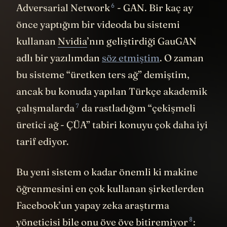
6
Adversarial Network
- GAN. Bir kaç ay
önce yaptığım bir videoda bu sistemi
kullanan
Nvidia
’nın geliştirdiği GauGAN
adlı bir yazılımdan
söz etmiştim
. O zaman
bu sisteme “üretken ters ağ” demiştim,
ancak bu konuda yapılan Türkçe akademik
7
çalışmalarda
da rastladığım “çekişmeli
üretici ağ - ÇÜA” tabiri konuyu çok daha iyi
tarif ediyor.
Bu yeni sistem o kadar önemli ki makine
öğrenmesini en çok kullanan şirketlerden
Facebook’un yapay zeka araştırma
8
yöneticisi bile onu öve öve
bitiremiyor
: