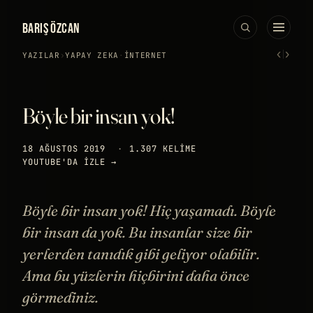
BARIŞ ÖZCAN
‹
›
YAZILAR
›
YAPAY ZEKA
·
İNTERNET
Böyle bir insan yok!
18 AĞUSTOS 2019
·
1.307 KELIME
YOUTUBE'DA IZLE →
Böyle bir insan yok! Hiç yaşamadı. Böyle
bir insan da yok. Bu insanlar size bir
yerlerden tanıdık gibi geliyor olabilir.
Ama bu yüzlerin hiçbirini daha önce
görmediniz.