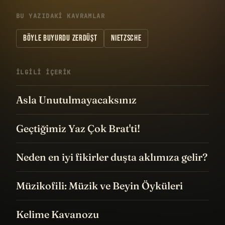
BU YAZIDAKI KAVRAMLAR
BÖYLE BUYURDU ZERDÜŞT
NIETZSCHE
İLGILI IÇERIK
Asla Unutulmayacaksınız
Geçtiğimiz Yaz Çok Brat'ti!
Neden en iyi fikirler duşta aklımıza gelir?
Müzikofili: Müzik ve Beyin Öyküleri
Kelime Kavanozu