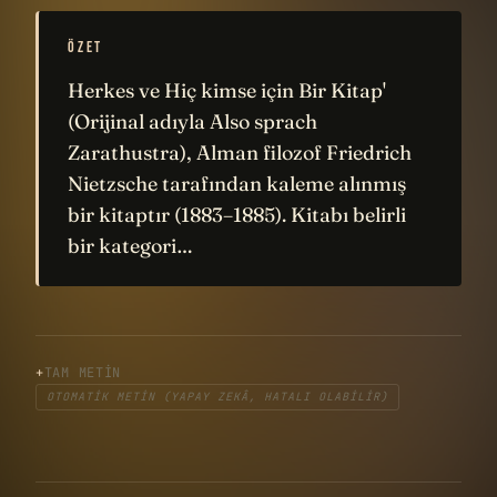
ÖZET
Herkes ve Hiç kimse için Bir Kitap'
(Orijinal adıyla Also sprach
Zarathustra), Alman filozof Friedrich
Nietzsche tarafından kaleme alınmış
bir kitaptır (1883–1885). Kitabı belirli
bir kategori…
TAM METIN
OTOMATIK METIN (YAPAY ZEKÂ, HATALI OLABILIR)