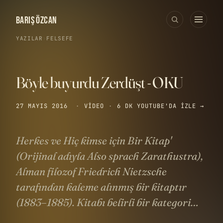
BARIŞ ÖZCAN
YAZILAR
›
FELSEFE
Böyle buyurdu Zerdüşt - OKU
27 MAYIS 2016
·
VIDEO
·
6 DK
YOUTUBE'DA IZLE →
Herkes ve Hiç kimse için Bir Kitap'
(Orijinal adıyla Also sprach Zarathustra),
Alman filozof Friedrich Nietzsche
tarafından kaleme alınmış bir kitaptır
(1883–1885). Kitabı belirli bir kategori…