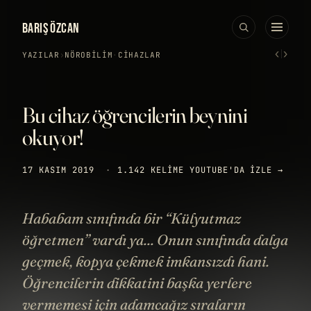
BARIŞ ÖZCAN
‹
›
YAZILAR
›
NÖROBILIM
·
CIHAZLAR
Bu cihaz öğrencilerin beynini
okuyor!
17 KASIM 2019
·
1.142 KELIME
YOUTUBE'DA IZLE →
Hababam sınıfında bir “Külyutmaz
öğretmen” vardı ya... Onun sınıfında dalga
geçmek, kopya çekmek imkansızdı hani.
Öğrencilerin dikkatini başka yerlere
vermemesi için adamcağız sıraların