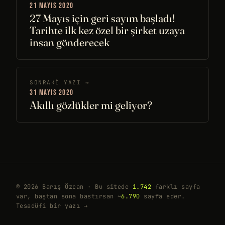
21 MAYIS 2020
27 Mayıs için geri sayım başladı!
Tarihte ilk kez özel bir şirket uzaya
insan gönderecek
SONRAKI YAZI →
31 MAYIS 2020
Akıllı gözlükler mi geliyor?
© 2026 Barış Özcan · Bu sitede
1.742
farklı sayfa
var, baştan sona bastırsan ~
6.790
sayfa eder.
Tesadüfi bir yazı →