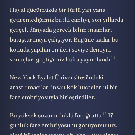
Hayal gücümüzde bir türlü yan yana
getiremediğimiz bu iki canlıyı, son yıllarda
gerçek dünyada gerçek bilim insanları
buluşturmaya çalışıyor. Bugüne kadar bu
konuda yapılan en ileri seviye deneyin
11
sonuçları geçtiğimiz hafta
yayımlandı
.
New York Eyalet Üniversitesi’ndeki
araştırmacılar, insan kök
hücrelerini
bir
fare embriyosuyla birleştirdiler.
12
Bu yüksek çözünürlüklü
fotoğrafta
17
günlük fare embriyosunu görüyorsunuz.
Mavi
hücreler
fareye ait. Yeşil hücrelerse