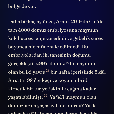
bölge de var.
Daha birkaç ay önce, Aralık 2019’da Çin’de
tam 4000 domuz embriyosuna maymun
kök hücresi enjekte edildi ve gebelik süresi
boyunca hiç müdehale edilmedi. Bu
embriyolardan iki tanesinin doğumu
gerçekleşti. %99’u domuz %1’i maymun
19
olan bu
iki yavru
bir hafta içerisinde öldü.
Ama ta 1984’te keçi ve koyun hibridi
kimetik bir tür yetişkinlik çağına kadar
20
yaşatılabilmişti
. Ya %1’i maymun olan
domuzlar da yaşasaydı ne olurdu? Ya da
gelecekte %1’i insan olan domuzlar elde