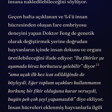
insana nakledilebileceğini söylüyor.
Geçen hafta açıklanan ve %4’ü insan
hücresinden oluşan fare embriyosu
deneyini yapan Doktor Feng de genetik
olarak değiştirmek yerine doğrudan
hayvanların içinde insan dokusu ve organı
üretilebileceğini ifade ediyor:
“Bu fikirler şu
23
aşamada biraz korkutucu gelebilir”
diyor
“ama uçak ilk kez icat edildiğinde de
böyleydi.
Eğer toplum uçakları kullanmanın
korkunç bir fikir olduğuna karar verseydi,
bugün pek çok şeyi yapamazdık”
diye ekliyor.
İnsan hücreleri eklenmiş hayvanlarla ilgili