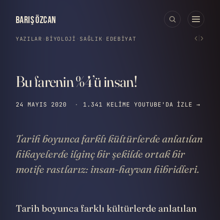
BARIŞ ÖZCAN
‹
›
YAZILAR
›
BIYOLOJI
·
SAĞLIK
·
EDEBIYAT
Bu farenin %4’ü insan!
24 MAYIS 2020
·
1.341 KELIME
YOUTUBE'DA IZLE →
Tarih boyunca farklı kültürlerde anlatılan
hikayelerde ilginç bir şekilde ortak bir
motife rastlarız: insan-hayvan hibridleri.
Tarih boyunca farklı kültürlerde anlatılan