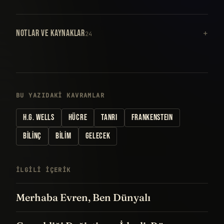
NOTLAR VE KAYNAKLAR
24
BU YAZIDAKI KAVRAMLAR
H.G. WELLS
HÜCRE
TANRI
FRANKENSTEIN
BILINÇ
BILIM
GELECEK
İLGILI IÇERIK
Merhaba Evren, Ben Dünyalı