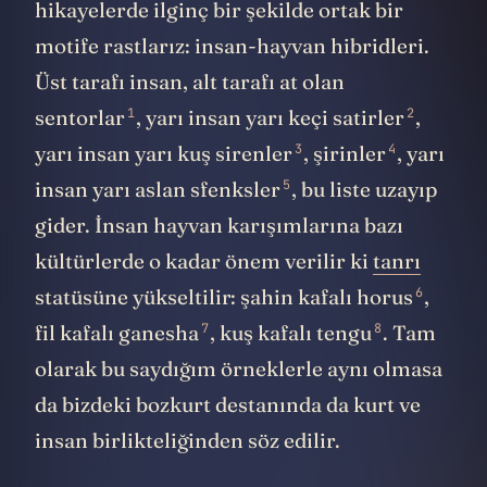
hikayelerde ilginç bir şekilde ortak bir
motife rastlarız: insan-hayvan hibridleri.
Üst tarafı insan, alt tarafı at olan
1
2
sentorlar
, yarı insan yarı keçi
satirler
,
3
4
yarı insan yarı kuş
sirenler
,
şirinler
, yarı
5
insan yarı aslan
sfenksler
, bu liste uzayıp
gider. İnsan hayvan karışımlarına bazı
kültürlerde o kadar önem verilir ki
tanrı
6
statüsüne yükseltilir: şahin kafalı
horus
,
7
8
fil kafalı
ganesha
, kuş kafalı
tengu
. Tam
olarak bu saydığım örneklerle aynı olmasa
da bizdeki bozkurt destanında da kurt ve
insan birlikteliğinden söz edilir.