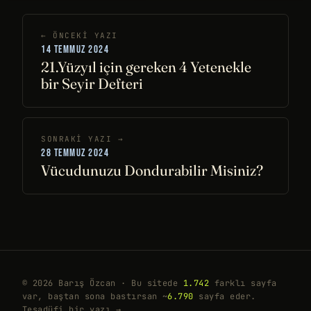
← ÖNCEKI YAZI
14 TEMMUZ 2024
21.Yüzyıl için gereken 4 Yetenekle
bir Seyir Defteri
SONRAKI YAZI →
28 TEMMUZ 2024
Vücudunuzu Dondurabilir Misiniz?
© 2026 Barış Özcan · Bu sitede
1.742
farklı sayfa
var, baştan sona bastırsan ~
6.790
sayfa eder.
Tesadüfi bir yazı →