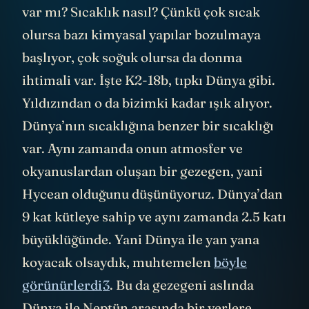
var mı? Sıcaklık nasıl? Çünkü çok sıcak
olursa bazı kimyasal yapılar bozulmaya
başlıyor, çok soğuk olursa da donma
ihtimali var. İşte K2-18b, tıpkı Dünya gibi.
Yıldızından o da bizimki kadar ışık alıyor.
Dünya’nın sıcaklığına benzer bir sıcaklığı
var. Aynı zamanda onun atmosfer ve
okyanuslardan oluşan bir gezegen, yani
Hycean olduğunu düşünüyoruz. Dünya’dan
9 kat kütleye sahip ve aynı zamanda 2.5 katı
büyüklüğünde. Yani Dünya ile yan yana
koyacak olsaydık, muhtemelen
böyle
görünürlerdi
3
. Bu da gezegeni aslında
Dünya ile Neptün arasında bir yerlere