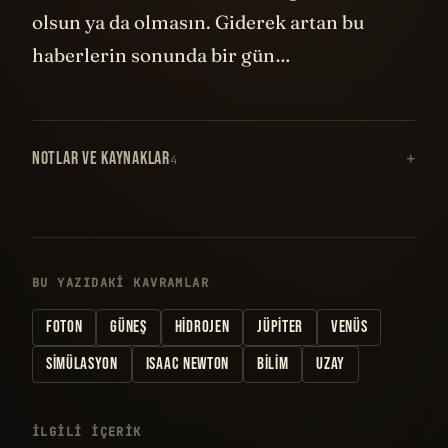
olsun ya da olmasın. Giderek artan bu
haberlerin sonunda bir gün…
NOTLAR VE KAYNAKLAR
4
BU YAZIDAKI KAVRAMLAR
FOTON
GÜNEŞ
HIDROJEN
JÜPITER
VENÜS
SIMÜLASYON
ISAAC NEWTON
BILIM
UZAY
İLGILI IÇERIK