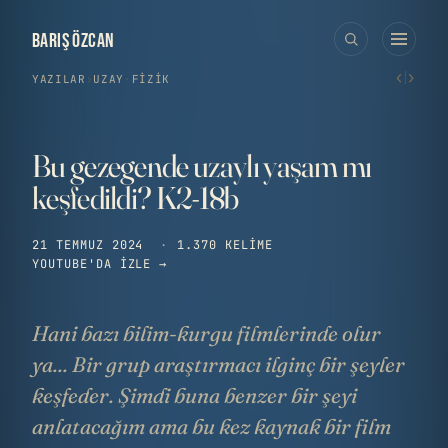
BARIŞ ÖZCAN
‹
›
YAZILAR
›
UZAY
·
FIZIK
Bu gezegende uzaylı yaşam mı
keşfedildi? K2-18b
21 TEMMUZ 2024
·
1.370 KELIME
YOUTUBE'DA IZLE →
Hani bazı bilim-kurgu filmlerinde olur
ya... Bir grup araştırmacı ilginç bir şeyler
keşfeder. Şimdi buna benzer bir şeyi
anlatacağım ama bu kez kaynak bir film