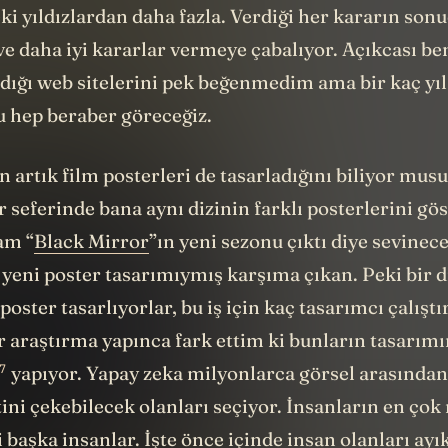
i yıldızlardan daha fazla. Verdiği her kararın sonu
ve daha iyi kararlar vermeye çabalıyor. Açıkcası be
dığı web sitelerini pek beğenmedim ama bir kaç yıl
u hep beraber göreceğiz.
 artık film posterleri de tasarladığını biliyor mu
 seferinde bana aynı dizinin farklı posterlerini gös
am “
Black Mirror
”ın yeni sezonu çıktı diye sevine
yeni poster tasarımıymış karşıma çıkan. Peki bir di
poster tasarlıyorlar, bu iş için kaç tasarımcı çalıştı
r araştırma yapınca fark ettim ki bunların tasarımı
7
yapıyor. Yapay zeka milyonlarca görsel arasından
ini çekebilecek olanları seçiyor. İnsanların en çok 
 başka insanlar. İşte önce içinde insan olanları ayı