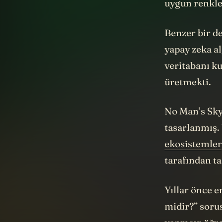
uygun renkler
Benzer bir d
yapay zeka al
veritabanı k
üretmekti.
No Man’s Sky
tasarlanmış. 
ekosistemler
tarafından t
Yıllar önce 
midir?” sorus