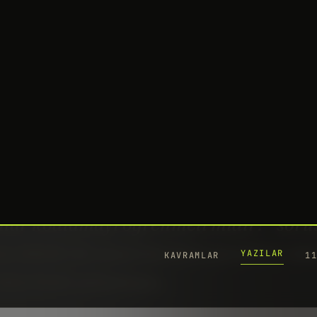
YAZILAR
KAVRAMLAR
1
Bu
y
3 
YO
e ajansta en çok tartıştığımız konulard
ılar kodlamayı öğrenmeli midir?” soru
a Adobe’de tasarımcılara yardımcı ola
 üzerinde çalışmaya…