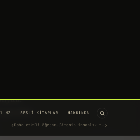
11 HZ
SESLI KITAPLAR
HAKKINDA
‹
›
Daha etkili öğrenmek için ne…
Bitcoin insanlık tarihinin e…
 tasarımları insan mı yaptı
oksa yapay zeka mı?
ARALIK 2017
·
838 KELIME
UTUBE'DA IZLE →
an biri
suydu.
n yazılım