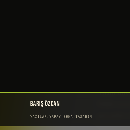
BARIŞ ÖZCAN
YAZILAR
›
YAPAY ZEKA
·
TASARIM
Yıllar önc
“tasarımc
Daha sonr
parçaları