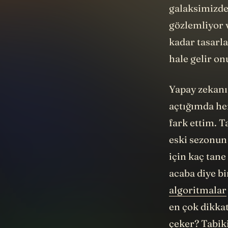
galaksimizdek
gözlemliyor 
kadar tasarla
hale gelir on
Yapay zekanın
açtığımda her
fark ettim. T
eski sezonun 
için kaç tane 
acaba diye bi
algoritmalar
en çok dikkat
çeker? Tabiki