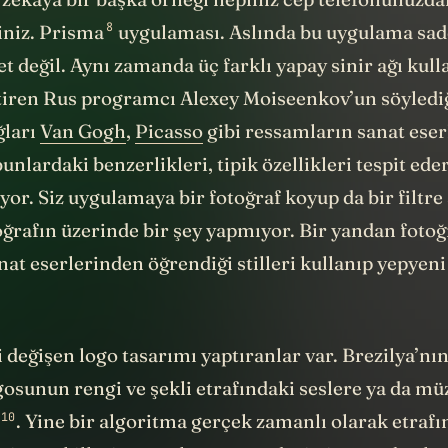
 zekaya bir başka örneği hepiniz cep telefonunuzda
8
iniz.
Prisma
uygulaması. Aslında bu uygulama sad
t değil. Aynı zamanda üç farklı yapay sinir ağı kull
ştiren Rus programcı Alexey Moiseenkov’un
söyledi
ğları
Van Gogh
,
Picasso
gibi ressamların sanat eser
bunlardaki benzerlikleri, tipik özellikleri tespit ed
iyor. Siz uygulamaya bir fotoğraf koyup da bir filtre
oğrafın üzerinde bir şey yapmıyor. Bir yandan fotoğr
at eserlerinden öğrendiği stilleri kullanıp yepyeni
i değişen logo tasarımı yaptıranlar var. Brezilya’nı
gosunun rengi ve şekli etrafındaki seslere ya da mü
10
. Yine bir algoritma gerçek zamanlı olarak etrafı