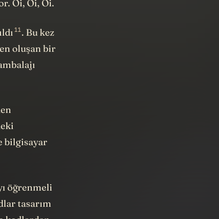
. Oi, Oi, Oi.
11
ıldı
. Bu kez
en oluşan bir
 ambalajı
den
deki
e bilgisayar
yı öğrenmeli
dlar tasarım