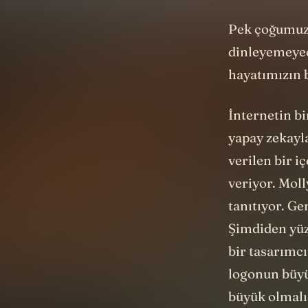
Pek çoğumuz 
dinleyemeye
hayatımızın b
İnternetin b
yapay zekayla
verilen bir i
veriyor. Moll
tanıtıyor. Ge
Şimdiden yüz 
bir tasarımcı
logonun büyü
büyük olmalıd