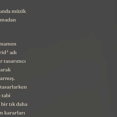
nunda müzik
olmadan
 tamamen
6
rid
adı
ir tasarımcı
larak
varmış.
 tasarlarken
 tabi
bir tık daha
ım kararları