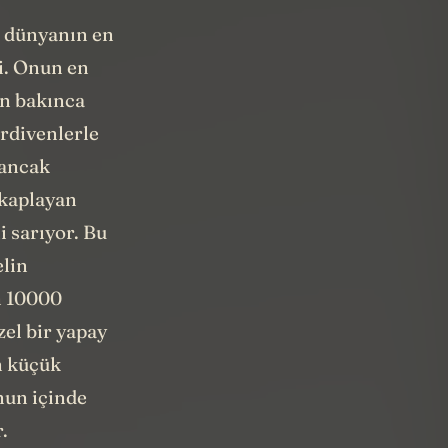
 dünyanın en
i. Onun en
an bakınca
erdivenlerle
 ancak
 kaplayan
i sarıyor. Bu
elin
n 10000
zel bir yapay
n küçük
nun içinde
.