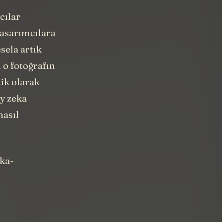
cılar
tasarımcılara
sela artık
 o fotoğrafın
ik olarak
y zeka
nasıl
eka-