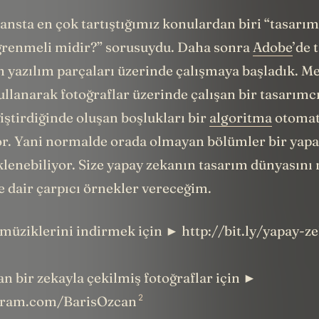
jansta en çok tartıştığımız konulardan biri “tasarım
renmeli midir?” sorusuydu. Daha sonra
Adobe
’de 
 yazılım parçaları üzerinde çalışmaya başladık. Me
llanarak fotoğraflar üzerinde çalışan bir tasarımcı
iştirdiğinde oluşan boşlukları bir
algoritma
otomat
or. Yani normalde orada olmayan bölümler bir yapa
lenebiliyor. Size yapay zekanın tasarım dünyasını 
e dair çarpıcı örnekler vereceğim.
müziklerini indirmek için ► http://bit.ly/yapay-z
n bir zekayla çekilmiş fotoğraflar için ►
2
agram.com/BarisOzcan