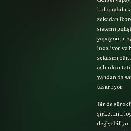
Görsel yapay
kullanabilirs
zekadan ibare
sistemi geli
yapay sinir a
inceliyor ve 
zekasını eğit
aslında o fot
yandan da san
tasarlıyor.
Bir de sürekl
şirketinin lo
değişebiliyor