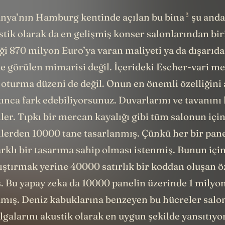
3
anya’nın Hamburg kentinde açılan
bu bina
şu anda
stik olarak da en gelişmiş konser salonlarından bir
ği 870 milyon Euro’ya varan maliyeti ya da dışarıd
de görülen mimarisi değil. İçerideki Escher-vari m
 oturma düzeni de değil. Onun en önemli özelliğini
ınca fark edebiliyorsunuz. Duvarlarını ve tavanını
ler. Tıpkı bir mercan kayalığı gibi tüm salonun için
llerden 10000 tane tasarlanmış. Çünkü her bir pan
arklı bir tasarıma sahip olması istenmiş. Bunun içi
ıştırmak yerine 40000 satırlık bir koddan oluşan ö
ş. Bu yapay zeka da 10000 panelin üzerinde 1 milyo
amış. Deniz kabuklarına benzeyen bu hücreler salo
lgalarını akustik olarak en uygun şekilde yansıtıyor