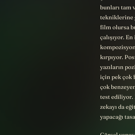
bunları tam 
tekniklerine 
film olursa b
çalışıyor. En
kompozisyon 
kırpıyor. Pos
yazıların poz
için pek çok 
çok benzeyen 
test ediliyor
zekayı da eği
yapacağı tasa