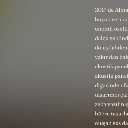
2017’de Alm
büyük ve aku
önemli özelli
dalga şeklin
dolaşılabilen
yakından bak
akustik panel
akustik pane
diğerinden f
tasarımcı çal
zeka yazılmı
hücre
tasarl
oluşan ses da