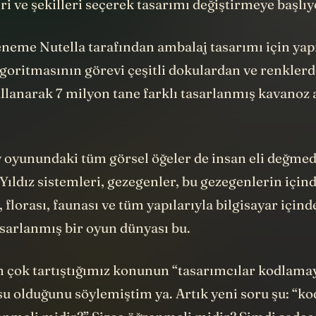
i ve şekilleri seçerek tasarımı değiştirmeye başlıyor
eneme Nutella tarafından ambalaj tasarımı için
yap
goritmasının görevi çeşitli dokulardan ve renklerd
ullanarak 7 milyon tane farklı tasarlanmış kavanoz
 oyunundaki tüm görsel öğeler de insan eli değme
Yıldız sistemleri, gezegenler, bu gezegenlerin için
, florası, faunası ve tüm yapılarıyla bilgisayar içind
asarlanmış bir oyun dünyası bu.
en çok tartıştığımız konunun “tasarımcılar kodlama
u olduğunu söylemiştim ya. Artık yeni soru şu: “ko