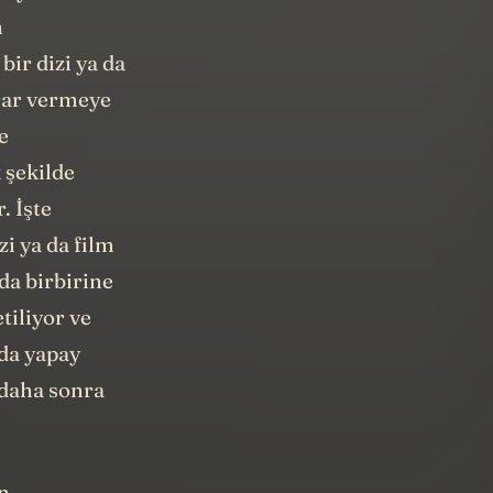
n
bir dizi ya da
arar vermeye
e
 şekilde
. İşte
i ya da film
da birbirine
tiliyor ve
mda yapay
 daha sonra