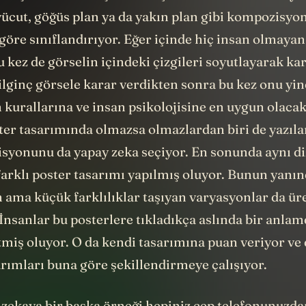
vücut, göğüs plan ya da yakın plan gibi kompozisyo
göre sınıflandırıyor. Eğer içinde hiç insan olmayan 
u kez de görselin içindeki çizgileri soyutlayarak k
 ilginç görsele karar verdikten sonra bu kez onu yin
kurallarına ve insan psikolojisine en uygun olacak
ter tasarımında olmazsa olmazlardan biri de yazılar
isyonunu da yapay zeka seçiyor. En sonunda aynı diz
farklı poster tasarımı yapılmış oluyor. Bunun yanın
ama küçük farklılıklar taşıyan varyasyonlar da üre
. İnsanlar bu posterlere tıkladıkça aslında bir anla
tmiş oluyor. O da kendi tasarımına puan veriyor ve
rımları buna göre şekillendirmeye çalışıyor.