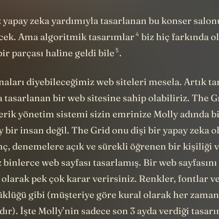
yapay zeka yardımıyla tasarlanan bu konser salo
4
cek. Ama
algoritmik tasarımlar
biz hiç farkında 
5
ir parçası haline geldi bile
.
inaları diyebileceğimiz web siteleri mesela. Artık
 tasarlanan bir web sitesine sahip olabiliriz.
The G
çerik yönetim sistemi sizin emrinize Molly adında b
y bir insan değil. The Grid onu dişi bir yapay zeka o
nç, denemelere açık ve sürekli öğrenen bir kişiliği 
binlerce web sayfası tasarlamış. Bir web sayfasını
 olarak pek çok karar verirsiniz. Renkler, fontlar ve
klüğü gibi (müşteriye göre kural olarak her zaman 
ır). İşte Molly’nin sadece son 3 ayda verdiği tasar