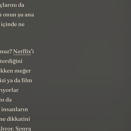
çlarını da
n onun şu ana
 içinde ne
sunuz?
Netflix
’i
terdiğini
cekken meğer
zi ya da film
rıyorlar
nı da
 insanların
ne dikkatini
klıyor. Sonra