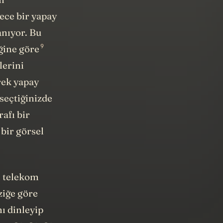
n
ece bir yapay
anıyor. Bu
9
ğine göre
lerini
erek yapay
 seçtiğinizde
afı bir
 bir görsel
n telekom
ziğe göre
nı dinleyip