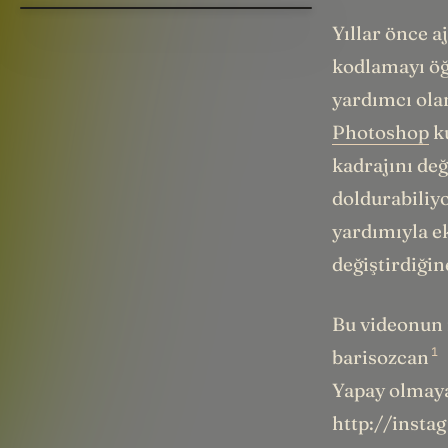
Yıllar önce a
kodlamayı öğ
yardımcı olan
Photoshop
ku
kadrajını değ
doldurabiliy
yardımıyla ek
değiştirdiğin
Bu videonun 
1
barisozcan
Yapay olmaya
http://inst