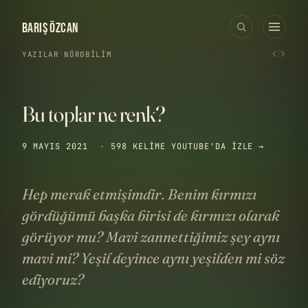
BARIŞ ÖZCAN
‹
›
YAZILAR
›
NÖROBILIM
Bu toplar ne renk?
9 MAYIS 2021
·
598 KELIME
YOUTUBE'DA IZLE →
Hep merak etmişimdir. Benim kırmızı
gördüğümü başka birisi de kırmızı olarak
görüyor mu? Mavi zannettiğimiz şey aynı
mavi mi? Yeşil deyince aynı yeşilden mi söz
ediyoruz?