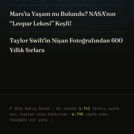
Mars'ta Yaşam mı Bulundu? NASA’nın
“Leopar Lekesi” Keşfi!
Taylor Swift'in Nişan Fotoğrafından 600
Yıllık Sırlara
© 2026 Barış Özcan · Bu sitede
1.742
farklı sayfa
var, baştan sona bastırsan ~
6.790
sayfa eder.
Tesadüfi bir yazı →