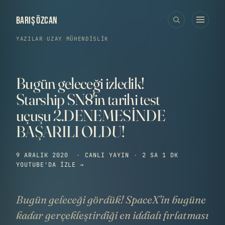
BARIŞ ÖZCAN
YAZILAR
›
UZAY
·
MÜHENDISLIK
Bugün geleceği izledik!
Starship SN8'in tarihi test
uçuşu 2.DENEMESİNDE
BAŞARILI OLDU!
9 ARALIK 2020
·
CANLI YAYIN
·
2 SA 1 DK
YOUTUBE'DA IZLE →
Bugün geleceği gördük! SpaceX’in bugüne
kadar gerçekleştirdiği en iddialı fırlatması