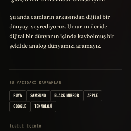
Şu anda camların arkasından dijital bir
dünyayı seyrediyoruz. Umarım ileride
dijital bir dünyanın içinde kaybolmuş bir
şekilde analog dünyamızı aramayız.
BU YAZIDAKI KAVRAMLAR
RÜYA
SAMSUNG
BLACK MIRROR
APPLE
GOOGLE
TEKNOLOJI
İLGILI IÇERIK