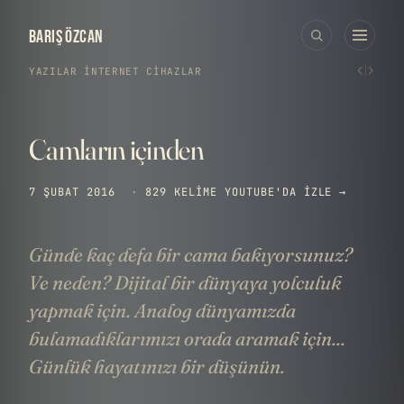
BARIŞ ÖZCAN
‹
›
YAZILAR
›
İNTERNET
·
CIHAZLAR
Camların içinden
7 ŞUBAT 2016
·
829 KELIME
YOUTUBE'DA IZLE →
Günde kaç defa bir cama bakıyorsunuz?
Ve neden? Dijital bir dünyaya yolculuk
yapmak için. Analog dünyamızda
bulamadıklarımızı orada aramak için...
Günlük hayatınızı bir düşünün.