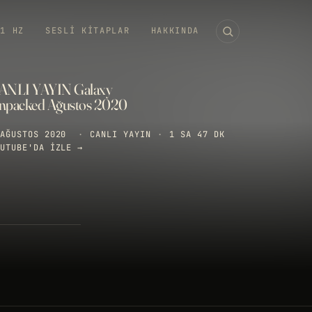
11 HZ
SESLI KITAPLAR
HAKKINDA
ANLI YAYIN Galaxy
npacked Ağustos 2020
AĞUSTOS 2020
·
CANLI YAYIN
·
1 SA 47 DK
UTUBE'DA IZLE →