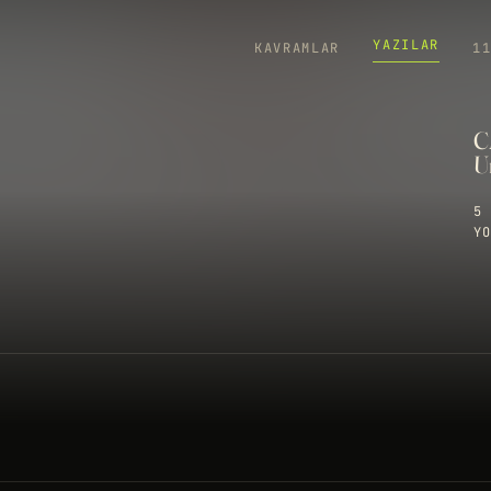
YAZILAR
KAVRAMLAR
1
C
U
5 
YO